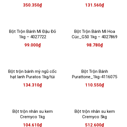
350.350
₫
131.560
₫
Bột Trộn Bánh Mì Đậu Đỏ
Bột Trộn Bánh Mì Hoa
1kg – 4027722
Cúc_G50 1kg – 4027869
99.000
₫
98.780
₫
Bột trộn bánh mỳ ngũ cốc
Bột Trộn Bánh
hạt lanh Puratos 1kg/túi
Purattone_1kg-4116075
134.310
₫
110.550
₫
Bột trộn nhân su kem
Bột trộn nhân su kem
Cremyco 1kg
Cremyco 5kg
104.610
₫
512.600
₫