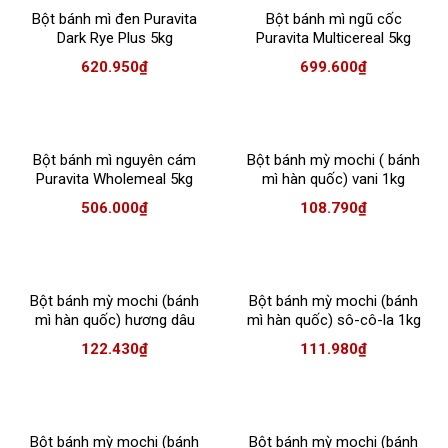
Bột bánh mì đen Puravita
Bột bánh mì ngũ cốc
Dark Rye Plus 5kg
Puravita Multicereal 5kg
620.950
₫
699.600
₫
Bột bánh mì nguyên cám
Bột bánh mỳ mochi ( bánh
Puravita Wholemeal 5kg
mì hàn quốc) vani 1kg
506.000
₫
108.790
₫
Bột bánh mỳ mochi (bánh
Bột bánh mỳ mochi (bánh
mì hàn quốc) hương dâu
mì hàn quốc) sô-cô-la 1kg
1kg
122.430
₫
111.980
₫
Bột bánh mỳ mochi (bánh
Bột bánh mỳ mochi (bánh