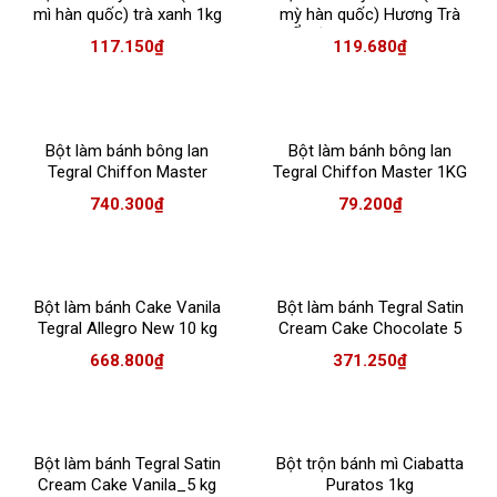
mì hàn quốc) trà xanh 1kg
mỳ hàn quốc) Hương Trà
Ổi Hồng 1kg_4025731
117.150
₫
119.680
₫
Bột làm bánh bông lan
Bột làm bánh bông lan
Tegral Chiffon Master
Tegral Chiffon Master 1KG
10KG
740.300
₫
79.200
₫
Bột làm bánh Cake Vanila
Bột làm bánh Tegral Satin
Tegral Allegro New 10 kg
Cream Cake Chocolate 5
kg
668.800
₫
371.250
₫
Bột làm bánh Tegral Satin
Bột trộn bánh mì Ciabatta
Cream Cake Vanila_5 kg
Puratos 1kg