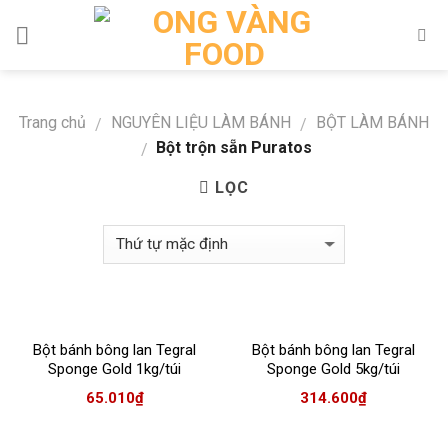
Skip
to
content
Trang chủ
NGUYÊN LIỆU LÀM BÁNH
BỘT LÀM BÁNH
/
/
Bột trộn sẵn Puratos
/
LỌC
Bột bánh bông lan Tegral
Bột bánh bông lan Tegral
Sponge Gold 1kg/túi
Sponge Gold 5kg/túi
65.010
₫
314.600
₫