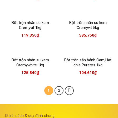
Bột trộn nhân su kem
Bột trộn nhân su kem
Cremyvit 1kg
Cremyvit 5kg
119.350
₫
585.750
₫
Bột trộn nhân su kem
Bột trộn sẵn bánh Cam,Hạt
Cremywhite 1kg
chia Puratos 1kg
125.840
₫
104.610
₫
1
2
- Chính sách & quy định chung