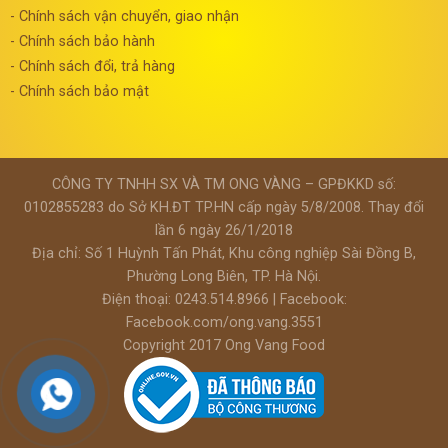
- Chính sách vận chuyển, giao nhận
- Chính sách bảo hành
- Chính sách đổi, trả hàng
- Chính sách bảo mật
CÔNG TY TNHH SX VÀ TM ONG VÀNG – GPĐKKD số:
0102855283 do Sở KH.ĐT TP.HN cấp ngày 5/8/2008. Thay đổi
lần 6 ngày 26/1/2018
Địa chỉ: Số 1 Huỳnh Tấn Phát, Khu công nghiệp Sài Đồng B,
Phường Long Biên, TP. Hà Nội.
Điện thoại: 0243.514.8966 | Facebook:
Facebook.com/ong.vang.3551
Copyright 2017
Ong Vang Food