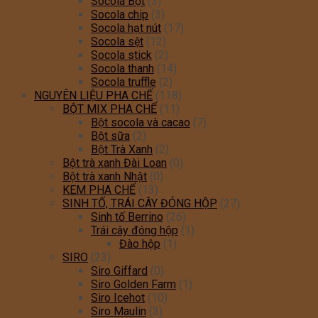
Socola Bột
(3)
Socola chip
(3)
Socola hạt nút
(17)
Socola sệt
(12)
Socola stick
(2)
Socola thanh
(14)
Socola truffle
(2)
NGUYÊN LIỆU PHA CHẾ
(118)
BỘT MIX PHA CHẾ
(11)
Bột socola và cacao
(7)
Bột sữa
(2)
Bột Trà Xanh
(2)
Bột trà xanh Đài Loan
(0)
Bột trà xanh Nhật
(0)
KEM PHA CHẾ
(13)
SINH TỐ, TRÁI CÂY ĐÓNG HỘP
(27)
Sinh tố Berrino
(26)
Trái cây đóng hộp
(1)
Đào hộp
(1)
SIRO
(23)
Siro Giffard
(0)
Siro Golden Farm
(1)
Siro Icehot
(10)
Siro Maulin
(3)