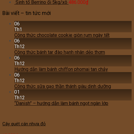
Sinh tố Berrino ổi 5kg/xô
486.000
₫
Bài viết – tin tức mới
06
Th1
Công thức chocolate cookie giòn rụm ngày tết
06
Th12
Công thức bánh tar đào hạnh nhân dẻo thơm
06
Th12
Hướng dẫn làm bánh chiffon phomai tan chảy
06
Th12
Công thức sữa gạo thần thánh giàu dinh dưỡng
01
Th12
“Danish” – hướng dẫn làm bánh ngọt ngàn lớp
Cây quét cán nhựa đỏ