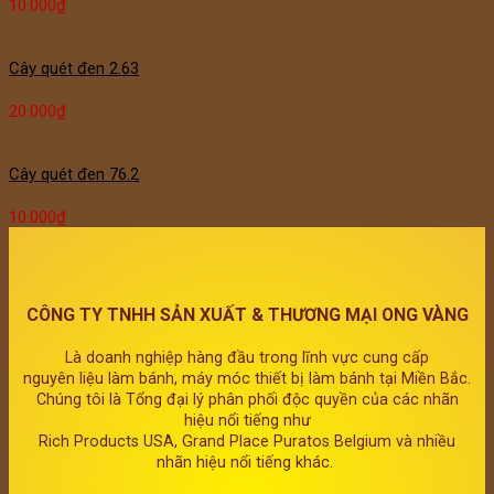
10.000
₫
Cây quét đen 2.63
20.000
₫
Cây quét đen 76.2
10.000
₫
CÔNG TY TNHH SẢN XUẤT & THƯƠNG MẠI ONG VÀNG
Là doanh nghiệp hàng đầu trong lĩnh vực cung cấp
nguyên liệu làm bánh, máy móc thiết bị làm bánh tại Miền Bắc.
Chúng tôi là Tổng đại lý phân phối độc quyền của các nhãn
hiệu nổi tiếng như
Rich Products USA, Grand Place Puratos Belgium và nhiều
nhãn hiệu nổi tiếng khác.