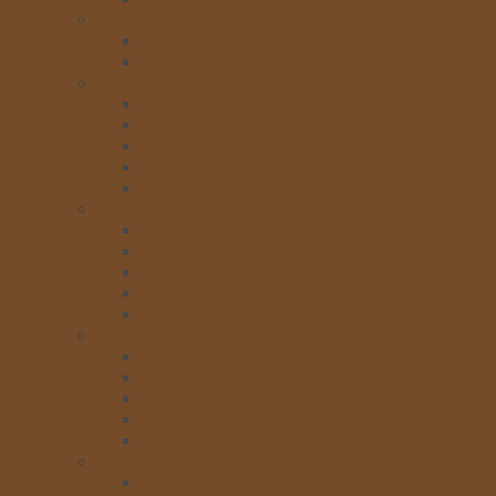
SINH TỐ, TRÁI CÂY ĐÓNG HỘP
Sinh tố Berrino
Trái cây đóng hộp
SIRO
Siro Icehot
Siro Monin
Siro Torani
Siro Maulin
Siro Golden Farm
SỐT
Sốt Hershey’s
Sốt Monin
Sốt Icehot
Sốt Torani
Siro Giffard
SỮA
Sữa Đặc
Sữa Tươi
Nước Cốt Dừa
Mật Ong
Đường Đen
BỘT MIX PHA CHẾ
Bột Trà Xanh