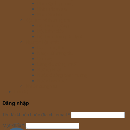
Nhân Quảng Long
Nhân Malaysia
Nhân Sodeli
Bột làm bánh trung thu
Bột bánh nướng
Bột bánh dẻo
Bột bánh trung thu lạnh
Nguyên liệu khác
Hộp trung thu
Khay- túi trung thu
Hút oxy
Lòng đỏ trứng muối
Đường Nhật
Nước đường bánh nướng
Nước hoa bưởi
Khuôn trung thu
Liên hệ
Đăng nhập
Tên tài khoản hoặc địa chỉ email
*
Mật khẩu
*