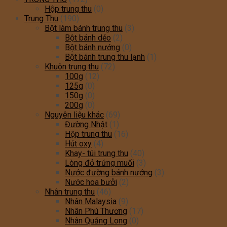
Hộp trung thu
(0)
Trung Thu
(190)
Bột làm bánh trung thu
(3)
Bột bánh dẻo
(2)
Bột bánh nướng
(0)
Bột bánh trung thu lạnh
(1)
Khuôn trung thu
(72)
100g
(12)
125g
(0)
150g
(0)
200g
(0)
Nguyên liệu khác
(69)
Đường Nhật
(1)
Hộp trung thu
(16)
Hút oxy
(4)
Khay- túi trung thu
(40)
Lòng đỏ trứng muối
(3)
Nước đường bánh nướng
(3)
Nước hoa bưởi
(2)
Nhân trung thu
(46)
Nhân Malaysia
(9)
Nhân Phú Thương
(17)
Nhân Quảng Long
(0)