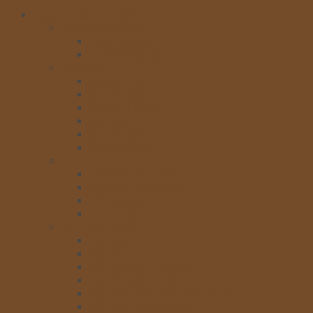
chủ
Nguyên liệu làm bánh
KEM LÀM BÁNH
Kem Topping
Kem Whipping
SOCOLA
Socola Thanh
Socola Sệt
Socola Hạt nút
Socola Chip
Socola Bột
Socola Stick
MỨT
Mứt nhân (có xác)
Mứt nhân không xác
Mứt trang trí
Phủ bóng
BỘT LÀM BÁNH
Bột khác
Bột mỳ
Bột trộn sẵn Puratos
Bột trộn sẵn Rich’s
Bột làm bánh bông lan-chiffon
Bột làm bánh su kem