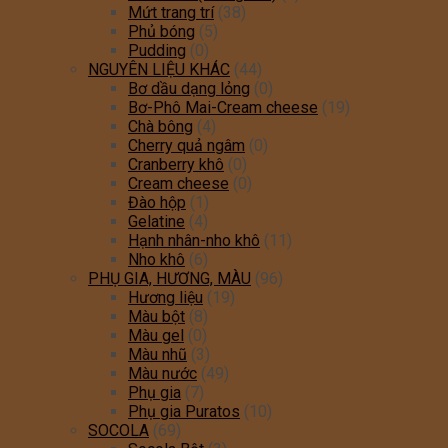
Mứt trang trí
(38)
Phủ bóng
(5)
Pudding
(0)
NGUYÊN LIỆU KHÁC
(44)
Bơ dầu dạng lỏng
(0)
Bơ-Phô Mai-Cream cheese
(19)
Chà bông
(4)
Cherry quả ngâm
(0)
Cranberry khô
(0)
Cream cheese
(0)
Đào hộp
(1)
Gelatine
(4)
Hạnh nhân-nho khô
(11)
Nho khô
(6)
PHỤ GIA, HƯƠNG, MÀU
(96)
Hương liệu
(19)
Màu bột
(8)
Màu gel
(0)
Màu nhũ
(3)
Màu nước
(49)
Phụ gia
(7)
Phụ gia Puratos
(10)
SOCOLA
(69)