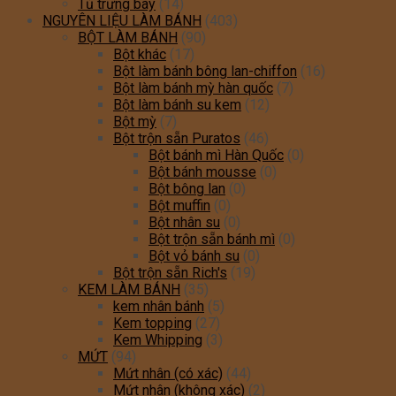
Tủ trưng bày
(14)
NGUYÊN LIỆU LÀM BÁNH
(403)
BỘT LÀM BÁNH
(90)
Bột khác
(17)
Bột làm bánh bông lan-chiffon
(16)
Bột làm bánh mỳ hàn quốc
(7)
Bột làm bánh su kem
(12)
Bột mỳ
(7)
Bột trộn sẵn Puratos
(46)
Bột bánh mì Hàn Quốc
(0)
Bột bánh mousse
(0)
Bột bông lan
(0)
Bột muffin
(0)
Bột nhân su
(0)
Bột trộn sẵn bánh mì
(0)
Bột vỏ bánh su
(0)
Bột trộn sẵn Rich's
(19)
KEM LÀM BÁNH
(35)
kem nhân bánh
(5)
Kem topping
(27)
Kem Whipping
(3)
MỨT
(94)
Mứt nhân (có xác)
(44)
Mứt nhân (không xác)
(2)