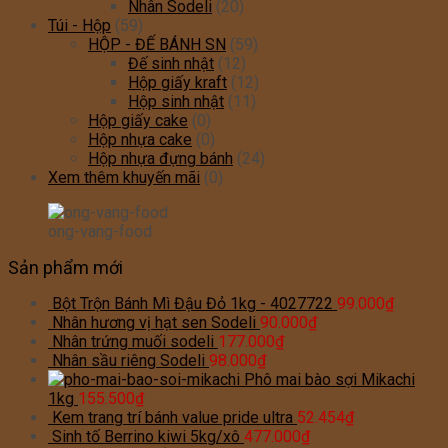
Nhân Sodeli
(20)
Túi - Hộp
(59)
HỘP - ĐẾ BÁNH SN
(59)
Đế sinh nhật
(12)
Hộp giấy kraft
(12)
Hộp sinh nhật
(11)
Hộp giấy cake
(0)
Hộp nhựa cake
(0)
Hộp nhựa đựng bánh
(24)
Xem thêm khuyến mãi
(0)
ong-vang-food
Sản phẩm mới
Bột Trộn Bánh Mì Đậu Đỏ 1kg - 4027722
99.000
₫
Nhân hương vị hạt sen Sodeli
90.000
₫
Nhân trứng muối sodeli
177.000
₫
Nhân sầu riêng Sodeli
98.000
₫
Phô mai bào sợi Mikachi
1kg
155.500
₫
Kem trang trí bánh value pride ultra
52.454
₫
Sinh tố Berrino kiwi 5kg/xô
477.000
₫