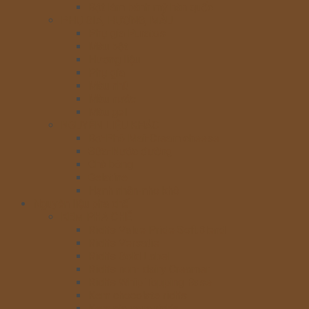
Bột làm bánh mỳ hàn quốc
PHỤ GIA, HƯƠNG, MÀU
Phụ gia Puratos
Màu bột
Hương liệu
Phụ gia
Màu nhũ
Màu nước
Màu gel
NGUYÊN LIỆU KHÁC
Bơ-Phô Mai-Cream cheese
Sữa-Nước đường
Chà bông
Gelatine
Hạnh nhân-nho khô
Nguyên liệu pha chế
KEM PHA CHẾ
Rich’s Value Pride SoftBlend
Rich’s Versatie
Rich’s Gold Label
Rich’s non- dairy Creamer
Rich’s Whip Topping Base
Kem chocolate rich’s
Kem nia yaua rich’s