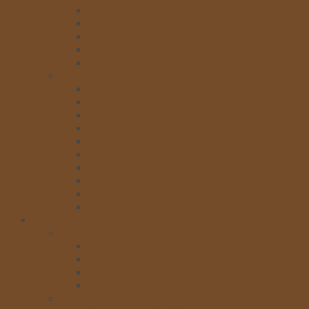
Bay cán
Dụng cụ cắt bột
Dụng cụ xúc bánh
Dụng cụ tách trứng, tạo hình
Đui bắt hoa kem
DỤNG CỤ KHÁC
Áo Bếp Bánh
Bàn Xoay
Cây cán bột
Cây vét
Cọ quét
Dao nhựa, muỗng nhựa
Đế giấy-mũ-nến sinh nhật
Lồng đánh trứng
Túi bắt kem
Phễu
Túi – Hộp
HỘP – ĐẾ BÁNH SN
Hộp nhựa đựng bánh
Hộp sinh nhật
Đế sinh nhật
Hộp giấy kraft
HỘP SOCOLA