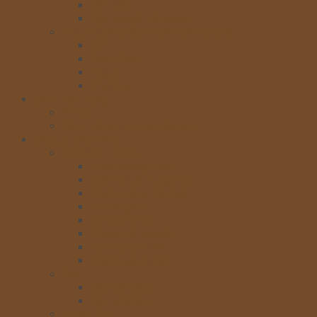
Bột sữa
Bột socola và cacao
TRÀ,TRÂN CHÂU,THẠCH,PUDDING
Trà
Trân Châu
Thạch
Pudding
Bánh cấp đông
Đế tart
Bánh đông lạnh Jon Donaire
Dụng cụ làm bánh
KHUÔN – KHAY
Khay nướng bánh
Khay nhựa đựng bánh
Khuôn cake các loại
Khuôn gato
Khuôn pizza
Khuôn đổ socola
Khuôn mousse
Khuôn sandwich
DAO
Dao cắt bánh
Dao chà láng
DỤNG CỤ