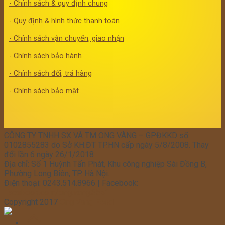
- Chính sách & quy định chung
- Quy định & hình thức thanh toán
- Chính sách vận chuyển, giao nhận
- Chính sách bảo hành
- Chính sách đổi, trả hàng
- Chính sách bảo mật
CÔNG TY TNHH SX VÀ TM ONG VÀNG – GPĐKKD số:
0102855283 do Sở KH.ĐT TP.HN cấp ngày 5/8/2008. Thay
đổi lần 6 ngày 26/1/2018
Địa chỉ: Số 1 Huỳnh Tấn Phát, Khu công nghiệp Sài Đồng B,
Phường Long Biên, TP. Hà Nội.
Điện thoại: 0243.514.8966 | Facebook:
Facebook.com/ong.vang.3551
Copyright 2017
Ong Vang Food
Trang