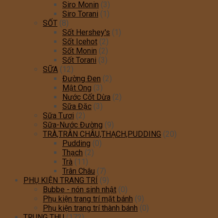
Siro Monin
(3)
Siro Torani
(1)
SỐT
(8)
Sốt Hershey's
(1)
Sốt Icehot
(2)
Sốt Monin
(2)
Sốt Torani
(3)
SỮA
(12)
Đường Đen
(2)
Mật Ong
(3)
Nước Cốt Dừa
(2)
Sữa Đặc
(3)
Sữa Tươi
(2)
Sữa-Nước Đường
(9)
TRÀ,TRÂN CHÂU,THẠCH,PUDDING
(20)
Pudding
(0)
Thạch
(2)
Trà
(11)
Trân Châu
(7)
PHỤ KIỆN TRANG TRÍ
(9)
Bubbe - nón sinh nhật
(0)
Phụ kiện trang trí mặt bánh
(9)
Phụ kiện trang trí thành bánh
(0)
TRUNG THU
(172)