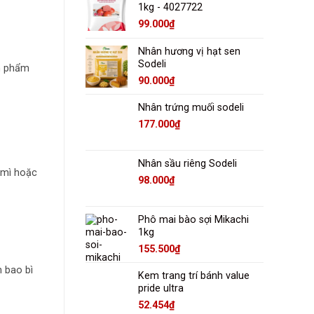
1kg - 4027722
99.000
₫
Nhân hương vị hạt sen
Sodeli
ản phẩm
90.000
₫
Nhân trứng muối sodeli
177.000
₫
Nhân sầu riêng Sodeli
 mì hoặc
98.000
₫
Phô mai bào sợi Mikachi
1kg
155.500
₫
n bao bì
Kem trang trí bánh value
pride ultra
52.454
₫