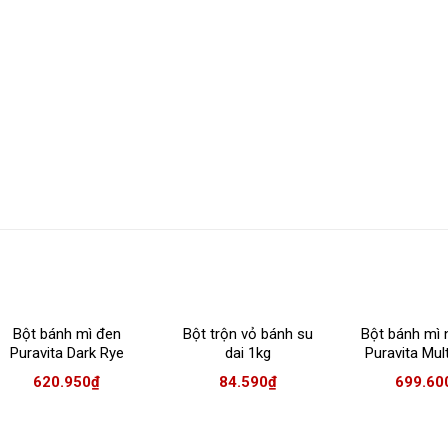
Bột bánh mì đen
Bột trộn vỏ bánh su
Bột bánh mì 
Puravita Dark Rye
dai 1kg
Puravita Mult
Plus 5kg
5kg
620.950
₫
84.590
₫
699.60