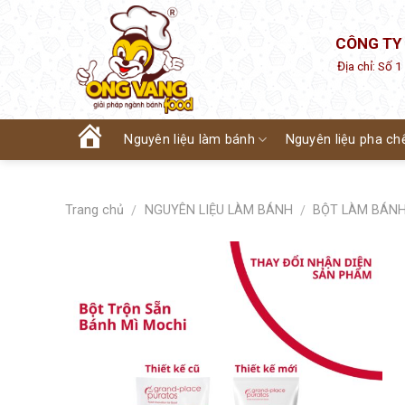
Skip
to
CÔNG TY
content
Địa chỉ: Số 
Nguyên liệu làm bánh
Nguyên liệu pha ch
Trang
chủ
Trang chủ
NGUYÊN LIỆU LÀM BÁNH
BỘT LÀM BÁN
/
/