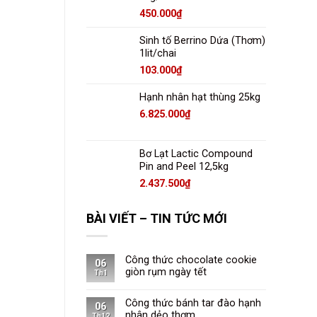
450.000
₫
Sinh tố Berrino Dứa (Thơm)
1lit/chai
103.000
₫
Hạnh nhân hạt thùng 25kg
6.825.000
₫
Bơ Lạt Lactic Compound
Pin and Peel 12,5kg
2.437.500
₫
BÀI VIẾT – TIN TỨC MỚI
Công thức chocolate cookie
06
giòn rụm ngày tết
Th1
Công thức bánh tar đào hạnh
06
nhân dẻo thơm
Th12