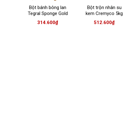
Bột bánh bông lan
Bột trộn nhân su
Tegral Sponge Gold
kem Cremyco 5kg
5kg/túi
314.600
₫
512.600
₫