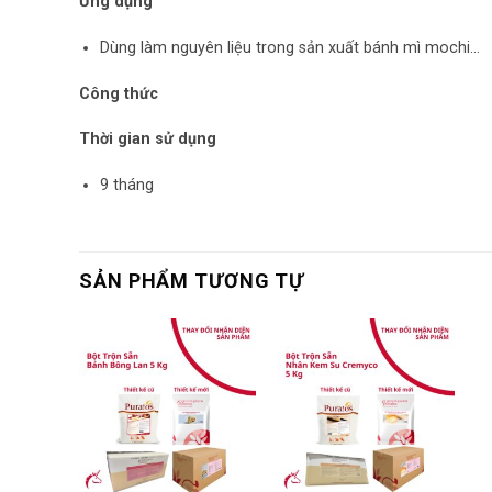
Ứng dụng
Dùng làm nguyên liệu trong sản xuất bánh mì mochi…
Công thức
Thời gian sử dụng
9 tháng
SẢN PHẨM TƯƠNG TỰ
nguyên
ita
5kg
₫