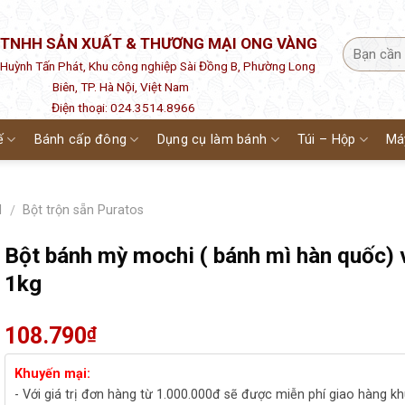
 TNHH SẢN XUẤT & THƯƠNG MẠI ONG VÀNG
1 Huỳnh Tấn Phát, Khu công nghiệp Sài Đồng B, Phường Long
Biên, TP. Hà Nội, Việt Nam
Điện thoại: 024.3514.8966
ế
Bánh cấp đông
Dụng cụ làm bánh
Túi – Hộp
Má
H
Bột trộn sẵn Puratos
/
Bột bánh mỳ mochi ( bánh mì hàn quốc) 
1kg
108.790
₫
Khuyến mại:
- Với giá trị đơn hàng từ 1.000.000đ sẽ được miễn phí giao hàng k