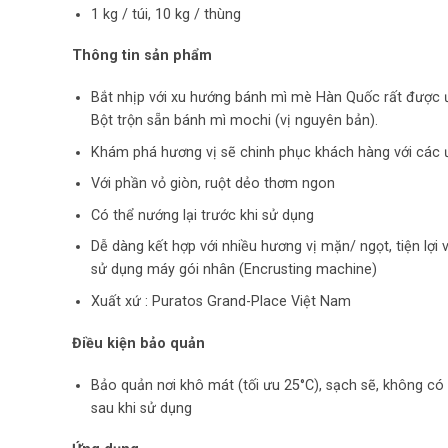
1 kg / túi, 10 kg / thùng
Thông tin sản phẩm
Bắt nhịp với xu hướng bánh mì mè Hàn Quốc rất được ư
Bột trộn sẵn bánh mì mochi (vị nguyên bản).
Khám phá hương vị sẽ chinh phục khách hàng với các ưu
Với phần vỏ giòn, ruột dẻo thơm ngon
Có thể nướng lại trước khi sử dụng
Dễ dàng kết hợp với nhiều hương vị mặn/ ngọt, tiện lợi
sử dụng máy gói nhân (Encrusting machine)
Xuất xứ : Puratos Grand-Place Việt Nam
Điều kiện bảo quản
Bảo quản nơi khô mát (tối ưu 25°C), sạch sẽ, không có 
sau khi sử dụng