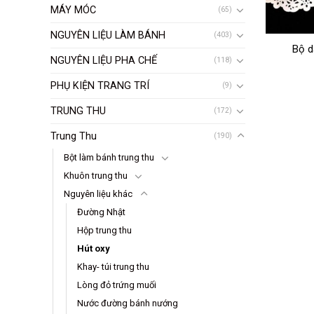
MÁY MÓC
(65)
NGUYÊN LIỆU LÀM BÁNH
(403)
Bộ d
NGUYÊN LIỆU PHA CHẾ
(118)
PHỤ KIỆN TRANG TRÍ
(9)
TRUNG THU
(172)
Trung Thu
(190)
Bột làm bánh trung thu
Khuôn trung thu
Nguyên liệu khác
Đường Nhật
Hộp trung thu
Hút oxy
Khay- túi trung thu
Lòng đỏ trứng muối
Nước đường bánh nướng