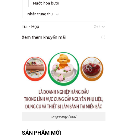
Nước hoa bưởi
Nhân trung thu
Túi - Hộp
(59)
Xem thêm khuyến mãi
(0)
ong-vang-food
SẢN PHẨM MỚI