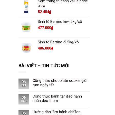
Kem trang trí bánh value pride
ultra
52.454
₫
Sinh tố Berrino kiwi 5kg/xô
477.000
₫
Sinh tố Berrino ổi 5kg/xô
486.000
₫
BÀI VIẾT – TIN TỨC MỚI
Công thức chocolate cookie giòn
06
rụm ngày tết
Th1
Công thức bánh tar đào hạnh
06
nhân dẻo thơm
Th12
Hướng dẫn làm bánh chiffon
06