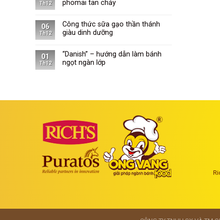
phomai tan chảy
Th12
Công thức sữa gạo thần thánh
06
giàu dinh dưỡng
Th12
“Danish” – hướng dẫn làm bánh
01
ngọt ngàn lớp
Th12
Ri