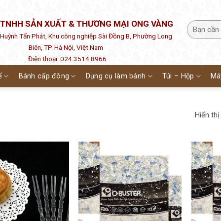
 TNHH SẢN XUẤT & THƯƠNG MẠI ONG VÀNG
1 Huỳnh Tấn Phát, Khu công nghiệp Sài Đồng B, Phường Long
Biên, TP. Hà Nội, Việt Nam
Điện thoại: 024.3514.8966
ế
Bánh cấp đông
Dụng cụ làm bánh
Túi – Hộp
Má
Hiển thị