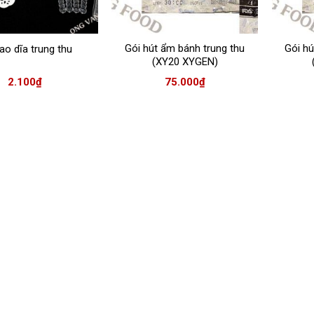
Gói hút ẩm bánh trung thu
Gói hú
ao dĩa trung thu
(XY20 XYGEN)
2.100
₫
75.000
₫