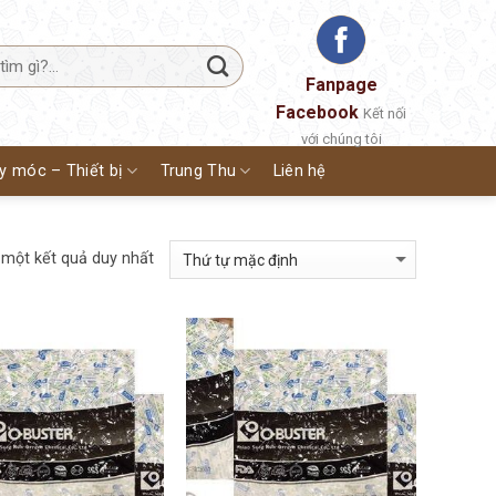
Fanpage
Facebook
Kết nối
với chúng tôi
y móc – Thiết bị
Trung Thu
Liên hệ
 một kết quả duy nhất