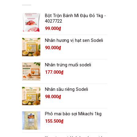
Bột Trộn Bánh Mì Đậu Đỏ 1kg -
4027722
99.000
₫
Nhân hương vị hạt sen Sodeli
90.000
₫
Nhân trứng muối sodeli
177.000
₫
Nhân sầu riêng Sodeli
98.000
₫
Phô mai bào sợi Mikachi 1kg
155.500
₫