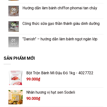
Hướng dẫn làm bánh chiffon phomai tan chảy
06
Th12
Công thức sữa gạo thần thánh giàu dinh dưỡng
06
Th12
“Danish” – hướng dẫn làm bánh ngọt ngàn lớp
01
Th12
SẢN PHẨM MỚI
Bột Trộn Bánh Mì Đậu Đỏ 1kg - 4027722
99.000
₫
Nhân hương vị hạt sen Sodeli
90.000
₫