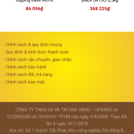
86.096
₫
368.225
₫
- Chính sách & quy định chung
- Quy định & hình thức thanh toán
- Chính sách vận chuyển, giao nhận
- Chính sách bảo hành
- Chính sách đổi, trả hàng
- Chính sách bảo mật
CÔNG TY TNHH SX VÀ TM ONG VÀNG – GPĐKKD số:
0102855283 do Sở KH.ĐT TP.HN cấp ngày 5/8/2008. Thay đổi
lần 6 ngày 26/1/2018
Địa chỉ: Số 1 Huỳnh Tấn Phát, Khu công nghiệp Sài Đồng B,