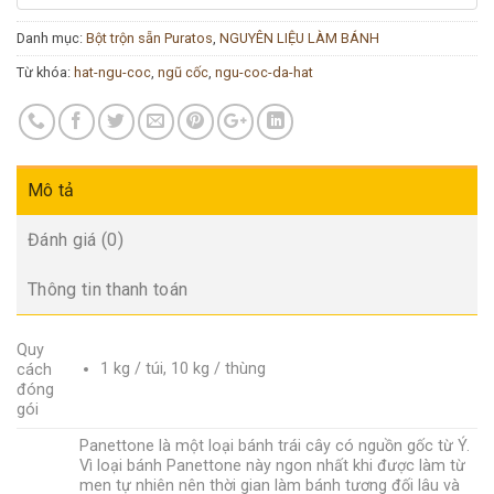
Danh mục:
Bột trộn sẵn Puratos
,
NGUYÊN LIỆU LÀM BÁNH
Từ khóa:
hat-ngu-coc
,
ngũ cốc
,
ngu-coc-da-hat
Mô tả
Đánh giá (0)
Thông tin thanh toán
Quy
1 kg / túi, 10 kg / thùng
cách
đóng
gói
Panettone là một loại bánh trái cây có nguồn gốc từ Ý.
Vì loại bánh Panettone này ngon nhất khi được làm từ
men tự nhiên nên thời gian làm bánh tương đối lâu và