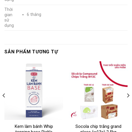
Thời
6 tháng
gian
sử
dụng
SẢN PHẨM TƯƠNG TỰ
Kem làm bánh Whip
Socola chip trắng grand
topping base Rich’s
place (w13c) 2,5kg