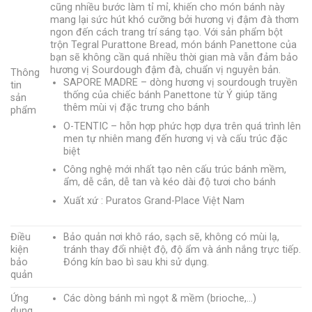
cũng nhiều bước làm tỉ mỉ, khiến cho món bánh này
mang lại sức hút khó cưỡng bởi hương vị đậm đà thơm
ngon đến cách trang trí sáng tạo. Với sản phẩm bột
trộn Tegral Purattone Bread, món bánh Panettone của
bạn sẽ không cần quá nhiều thời gian mà vẫn đảm bảo
hương vị Sourdough đậm đà, chuẩn vị nguyên bản.
Thông
SAPORE MADRE – dòng hương vị sourdough truyền
tin
thống của chiếc bánh Panettone từ Ý giúp tăng
sản
thêm mùi vị đặc trưng cho bánh
phẩm
O-TENTIC – hỗn hợp phức hợp dựa trên quá trình lên
men tự nhiên mang đến hương vị và cấu trúc đặc
biệt
Công nghệ mới nhất tạo nên cấu trúc bánh mềm,
ẩm, dễ cắn, dễ tan và kéo dài độ tươi cho bánh
Xuất xứ : Puratos Grand-Place Việt Nam
Điều
Bảo quản nơi khô ráo, sạch sẽ, không có mùi lạ,
kiện
tránh thay đổi nhiệt độ, độ ẩm và ánh nắng trực tiếp.
bảo
Đóng kín bao bì sau khi sử dụng.
quản
Ứng
Các dòng bánh mì ngọt & mềm (brioche,…)
dụng