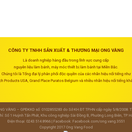
CÔNG TY TNHH SẢN XUẤT & THƯƠNG MẠI ONG VÀNG
Là doanh nghiệp hàng đầu trong lĩnh vực cung cấp
nguyên liệu làm bánh, máy móc thiết bị làm bánh tại Miền Bắc.
Chúng tôi là Tổng đại lý phân phối độc quyền của các nhãn hiệu nổi tiếng như
ch Products USA, Grand Place Puratos Belgium và nhiều nhãn hiệu nổi tiếng kh
 VÀNG – GPĐKKD số: 0102855283 do Sở KH.ĐT TP.HN cấp ngày 5/8/2008. Tha
hỉ: Số 1 Huỳnh Tấn Phát, Khu công nghiệp Sài Đồng B, Phường Long Biên, TP. H
Điện thoại: 0243.514.8966 | Facebook:
Facebook.com/ong.vang.3551
Copyright 2017
Ong Vang Food