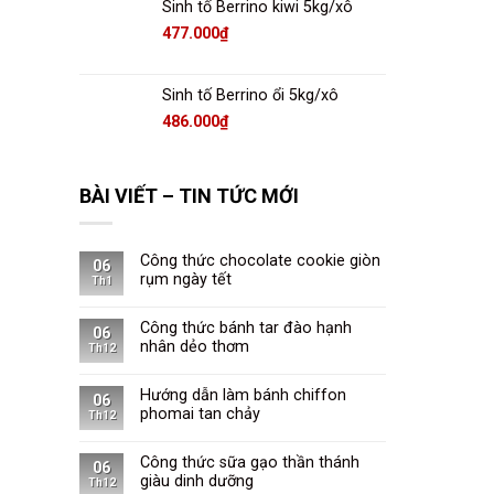
Sinh tố Berrino kiwi 5kg/xô
477.000
₫
Sinh tố Berrino ổi 5kg/xô
486.000
₫
BÀI VIẾT – TIN TỨC MỚI
Công thức chocolate cookie giòn
06
rụm ngày tết
Th1
Công thức bánh tar đào hạnh
06
nhân dẻo thơm
Th12
Hướng dẫn làm bánh chiffon
06
phomai tan chảy
Th12
Công thức sữa gạo thần thánh
06
giàu dinh dưỡng
Th12