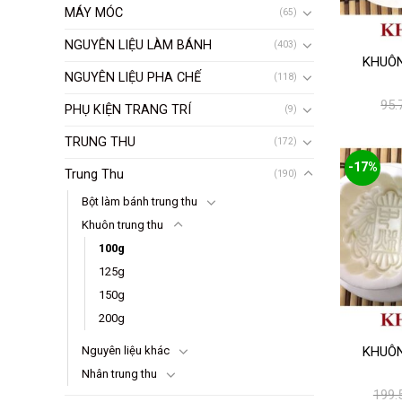
MÁY MÓC
(65)
NGUYÊN LIỆU LÀM BÁNH
(403)
KHUÔN
NGUYÊN LIỆU PHA CHẾ
(118)
95.
PHỤ KIỆN TRANG TRÍ
(9)
TRUNG THU
(172)
-17%
Trung Thu
(190)
Bột làm bánh trung thu
Khuôn trung thu
100g
125g
150g
200g
Nguyên liệu khác
KHUÔN
Nhân trung thu
199.