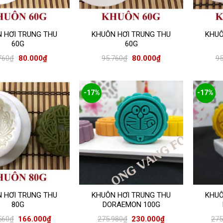
 HƠI TRUNG THU
KHUÔN HƠI TRUNG THU
KHUÔ
60G
60G
760
₫
80.000
₫
95.760
₫
80.000
₫
95
-17%
-17%
 HƠI TRUNG THU
KHUÔN HƠI TRUNG THU
KHUÔ
80G
DORAEMON 100G
560
₫
166.000
₫
275.980
₫
230.000
₫
275