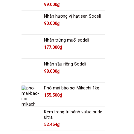
99.000
₫
Nhân hương vị hạt sen Sodeli
90.000
₫
Nhân trứng muối sodeli
177.000
₫
Nhân sầu riêng Sodeli
98.000
₫
Phô mai bào sợi Mikachi 1kg
155.500
₫
Kem trang trí bánh value pride
ultra
52.454
₫