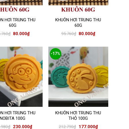
N HƠI TRUNG THU
KHUÔN HƠI TRUNG THU
60G
60G
.760
₫
80.000
₫
95.760
₫
80.000
₫
-17%
N HƠI TRUNG THU
KHUÔN HƠI TRUNG THU
NOBITA 100G
THỎ 100G
.980
₫
230.000
₫
212.790
₫
177.000
₫