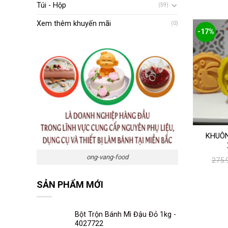
Túi - Hộp
(59)
Xem thêm khuyến mãi
(0)
-17%
KHUÔN
ong-vang-food
275.
SẢN PHẨM MỚI
Bột Trộn Bánh Mì Đậu Đỏ 1kg -
4027722