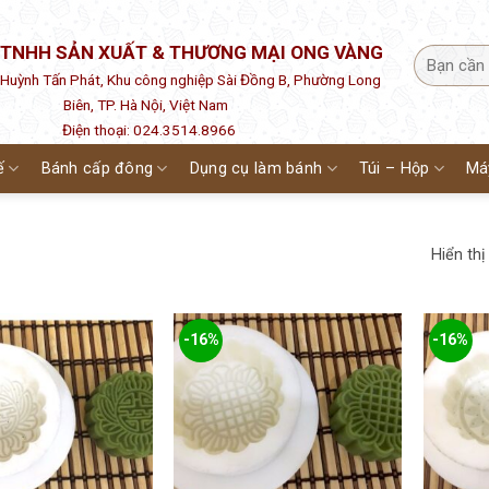
 TNHH SẢN XUẤT & THƯƠNG MẠI ONG VÀNG
1 Huỳnh Tấn Phát, Khu công nghiệp Sài Đồng B, Phường Long
Biên, TP. Hà Nội, Việt Nam
Điện thoại: 024.3514.8966
ế
Bánh cấp đông
Dụng cụ làm bánh
Túi – Hộp
Má
Hiển thị
-16%
-16%