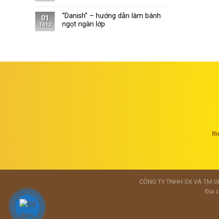
“Danish” – hướng dẫn làm bánh
01
ngọt ngàn lớp
Th12
Ri
CÔNG TY TNHH SX VÀ TM ONG
Địa c