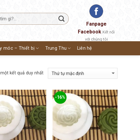
Fanpage
Facebook
Kết nối
với chúng tôi
y móc – Thiết bị
Trung Thu
Liên hệ
 một kết quả duy nhất
-16%