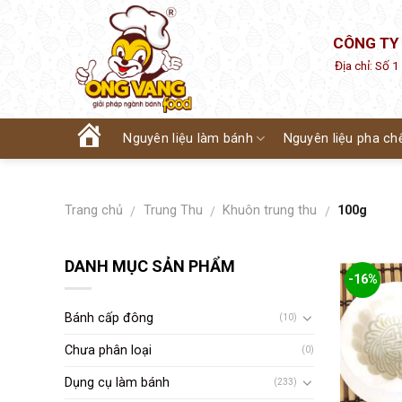
Skip
to
CÔNG TY
content
Địa chỉ: Số 
Nguyên liệu làm bánh
Nguyên liệu pha ch
Trang
chủ
Trang chủ
Trung Thu
Khuôn trung thu
100g
/
/
/
DANH MỤC SẢN PHẨM
-16%
Bánh cấp đông
(10)
Chưa phân loại
(0)
Dụng cụ làm bánh
(233)