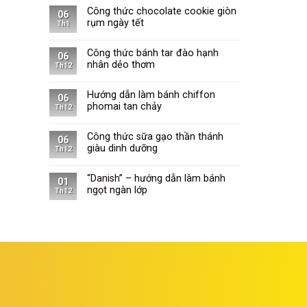
Công thức chocolate cookie giòn
06
rụm ngày tết
Th1
Công thức bánh tar đào hạnh
06
nhân dẻo thơm
Th12
Hướng dẫn làm bánh chiffon
06
phomai tan chảy
Th12
Công thức sữa gạo thần thánh
06
giàu dinh dưỡng
Th12
“Danish” – hướng dẫn làm bánh
01
ngọt ngàn lớp
Th12