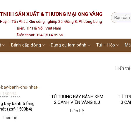
 TNHH SẢN XUẤT & THƯƠNG MẠI ONG VÀNG
1 Huỳnh Tấn Phát, Khu công nghiệp Sài Đồng B, Phường Long
Biên, TP. Hà Nội, Việt Nam
Điện thoại: 024.3514.8966
ế
Bánh cấp đông
Dụng cụ làm bánh
Túi – Hộp
Má
Hiển thị
TỦ TRƯNG BÀY BÁNH KEM
TỦ TR
HẾT HÀNG
2 CÁNH VIỀN VÀNG (LJ
3 CÁ
ng bày bánh 5 tầng
S003) hãng LEEJAN
S0
hật (zsf-1500b4)
Liên hệ
Liên hệ