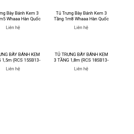
ưng Bày Bánh Kem 3
Tủ Trưng Bày Bánh Kem 3
m5 Whaaa Hàn Quốc
Tầng 1m8 Whaaa Hàn Quốc
Liên hệ
Liên hệ
ƯNG BÀY BÁNH KEM
TỦ TRƯNG BÀY BÁNH KEM
 1,5m (RCS 15SB13-
3 TẦNG 1,8m (RCS 18SB13-
B) hãng BERJAYA
2FB) hãng BERJAYA
Liên hệ
Liên hệ