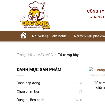
Skip
to
CÔNG TY
content
Địa chỉ: Số 
Nguyên liệu làm bánh
Nguyên liệu pha ch
Trang
chủ
Trang chủ
MÁY MÓC
Tủ trưng bày
/
/
DANH MỤC SẢN PHẨM
Tủ trư
Bánh cấp đông
(10)
chữ n
Chưa phân loại
(0)
Dụng cụ làm bánh
(233)