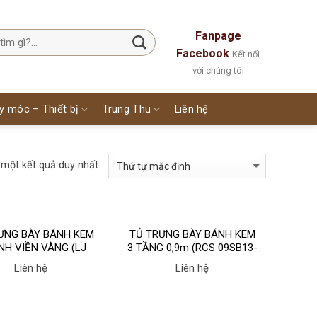
Fanpage
Facebook
Kết nối
với chúng tôi
y móc – Thiết bị
Trung Thu
Liên hệ
 một kết quả duy nhất
ƯNG BÀY BÁNH KEM
TỦ TRƯNG BÀY BÁNH KEM
NH VIỀN VÀNG (LJ
3 TẦNG 0,9m (RCS 09SB13-
09) hãng LEEJAN
2FB) hãng BERJAYA.
Liên hệ
Liên hệ