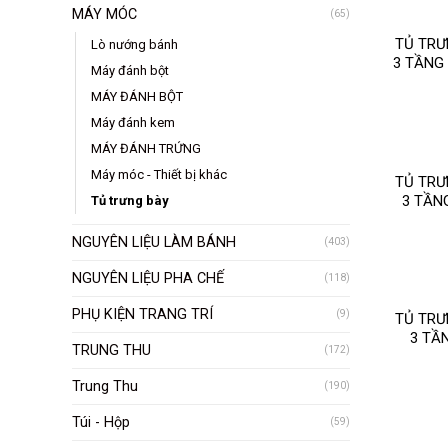
MÁY MÓC
(65)
TỦ TRƯ
Lò nướng bánh
3 TẦNG 
Máy đánh bột
h
MÁY ĐÁNH BỘT
Máy đánh kem
MÁY ĐÁNH TRỨNG
Máy móc - Thiết bị khác
TỦ TRƯ
3 TẦN
Tủ trưng bày
NGUYÊN LIỆU LÀM BÁNH
(403)
NGUYÊN LIỆU PHA CHẾ
(118)
PHỤ KIỆN TRANG TRÍ
(9)
TỦ TRƯ
3 TẦ
TRUNG THU
(172)
RC
Trung Thu
(190)
Túi - Hộp
(59)