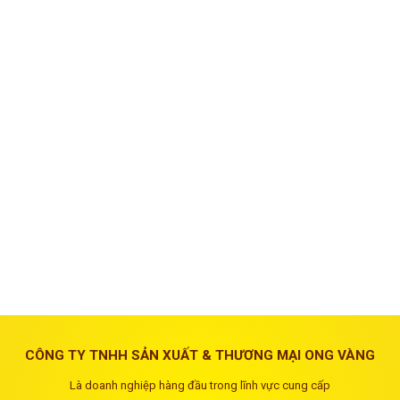
CÔNG TY TNHH SẢN XUẤT & THƯƠNG MẠI ONG VÀNG
Là doanh nghiệp hàng đầu trong lĩnh vực cung cấp