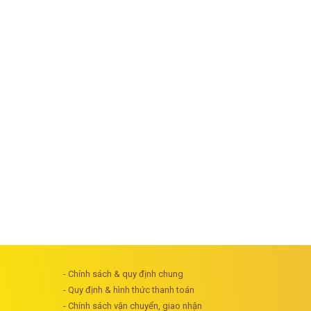
- Chính sách & quy định chung
- Quy định & hình thức thanh toán
- Chính sách vận chuyển, giao nhận