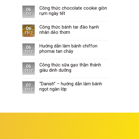
Công thức chocolate cookie giòn
06
rụm ngày tết
Th1
Công thức bánh tar đào hạnh
06
nhân dẻo thơm
Th12
Hướng dẫn làm bánh chiffon
06
phomai tan chảy
Th12
Công thức sữa gạo thần thánh
06
giàu dinh dưỡng
Th12
“Danish” – hướng dẫn làm bánh
01
ngọt ngàn lớp
Th12