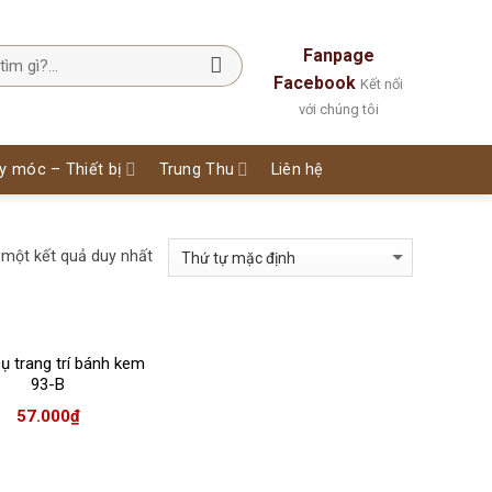
Fanpage
Facebook
Kết nối
với chúng tôi
y móc – Thiết bị
Trung Thu
Liên hệ
 một kết quả duy nhất
ụ trang trí bánh kem
93-B
57.000
₫