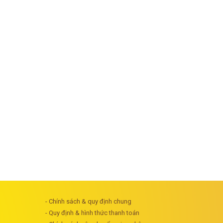
- Chính sách & quy định chung
- Quy định & hình thức thanh toán