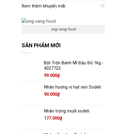
Xem thêm khuyến mãi
(0)
ong-vang-food
SẢN PHẨM MỚI
Bột Trộn Bánh Mì Đậu Đỏ 1kg -
4027722
99.000
₫
Nhân hương vị hạt sen Sodeli
90.000
₫
Nhân trứng muối sodeli
177.000
₫