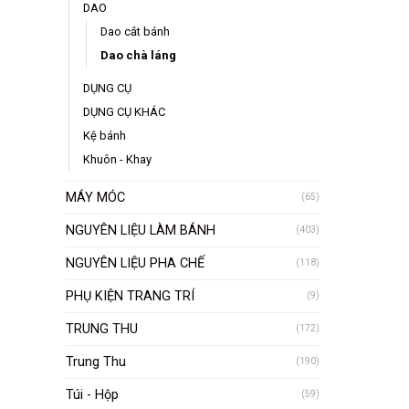
DAO
Dao cắt bánh
Dao chà láng
DỤNG CỤ
DỤNG CỤ KHÁC
Kệ bánh
Khuôn - Khay
MÁY MÓC
(65)
NGUYÊN LIỆU LÀM BÁNH
(403)
NGUYÊN LIỆU PHA CHẾ
(118)
PHỤ KIỆN TRANG TRÍ
(9)
TRUNG THU
(172)
Trung Thu
(190)
Túi - Hộp
(59)