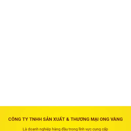
CÔNG TY TNHH SẢN XUẤT & THƯƠNG MẠI ONG VÀNG
Là doanh nghiệp hàng đầu trong lĩnh vực cung cấp