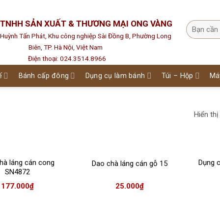
 TNHH SẢN XUẤT & THƯƠNG MẠI ONG VÀNG
1 Huỳnh Tấn Phát, Khu công nghiệp Sài Đồng B, Phường Long
Biên, TP. Hà Nội, Việt Nam
Điện thoại: 024.3514.8966
ế
Bánh cấp đông
Dụng cụ làm bánh
Túi – Hộp
Má
Hiển thị
hà láng cán cong
Dụng c
Dao chà láng cán gỗ 15
SN4872
177.000
₫
25.000
₫