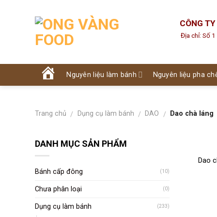
Skip
to
CÔNG TY
content
Địa chỉ: Số 
Nguyên liệu làm bánh
Nguyên liệu pha ch
Trang
chủ
Trang chủ
Dụng cụ làm bánh
DAO
Dao chà láng
/
/
/
DANH MỤC SẢN PHẨM
Dao c
Bánh cấp đông
(10)
Chưa phân loại
(0)
Dụng cụ làm bánh
(233)