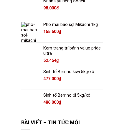
Nhân sầu riêng Sodeli
98.000
₫
Phô mai bào sợi Mikachi 1kg
155.500
₫
Kem trang trí bánh value pride
ultra
52.454
₫
Sinh tố Berrino kiwi 5kg/xô
477.000
₫
Sinh tố Berrino ổi 5kg/xô
486.000
₫
BÀI VIẾT – TIN TỨC MỚI