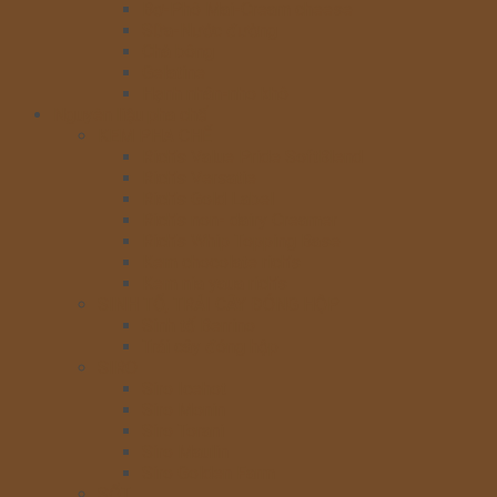
Bơ-Phô Mai-Cream cheese
Sữa-Nước đường
Chà bông
Gelatine
Hạnh nhân-nho khô
Nguyên liệu pha chế
KEM PHA CHẾ
Rich’s Value Pride SoftBlend
Rich’s Versatie
Rich’s Gold Label
Rich’s non- dairy Creamer
Rich’s Whip Topping Base
Kem chocolate rich’s
Kem nia yaua rich’s
SINH TỐ, TRÁI CÂY ĐÓNG HỘP
Sinh tố Berrino
Trái cây đóng hộp
SIRO
Siro Icehot
Siro Monin
Siro Torani
Siro Maulin
Siro Golden Farm
SỐT