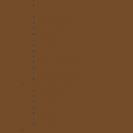
Socola Bột
Socola Stick
MỨT
Mứt nhân (có xác)
Mứt nhân không xác
Mứt trang trí
Phủ bóng
BỘT LÀM BÁNH
Bột khác
Bột mỳ
Bột trộn sẵn Puratos
Bột trộn sẵn Rich’s
Bột làm bánh bông lan-chiffon
Bột làm bánh su kem
Bột làm bánh mỳ hàn quốc
PHỤ GIA, HƯƠNG, MÀU
Phụ gia Puratos
Màu bột
Hương liệu
Phụ gia
Màu nhũ
Màu nước
Màu gel
NGUYÊN LIỆU KHÁC