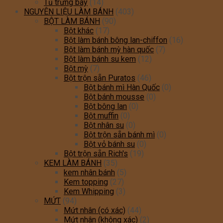
Tủ trưng bày
(14)
NGUYÊN LIỆU LÀM BÁNH
(403)
BỘT LÀM BÁNH
(90)
Bột khác
(17)
Bột làm bánh bông lan-chiffon
(16)
Bột làm bánh mỳ hàn quốc
(7)
Bột làm bánh su kem
(12)
Bột mỳ
(7)
Bột trộn sẵn Puratos
(46)
Bột bánh mì Hàn Quốc
(0)
Bột bánh mousse
(0)
Bột bông lan
(0)
Bột muffin
(0)
Bột nhân su
(0)
Bột trộn sẵn bánh mì
(0)
Bột vỏ bánh su
(0)
Bột trộn sẵn Rich's
(19)
KEM LÀM BÁNH
(35)
kem nhân bánh
(5)
Kem topping
(27)
Kem Whipping
(3)
MỨT
(94)
Mứt nhân (có xác)
(44)
Mứt nhân (không xác)
(2)