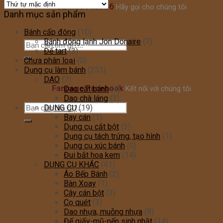
024.35148966
Hãy gọi cho chúng tôi
Danh mục sản phẩm
Bánh cấp đông
(10)
Bánh đông lạnh Jon Donaire
(7)
Đế tart
(3)
Chưa phân loại
(0)
Dụng cụ làm bánh
(233)
DAO
(7)
Fanpage Facebook
Dao cắt bánh
(4)
Kết nối với chúng tôi
Dao chà láng
(3)
DỤNG CỤ
(19)
Bay cán
(1)
Dụng cụ cắt bột
(3)
Dụng cụ tách trứng, tạo hình
(1)
Dụng cụ xúc bánh
(0)
Đui bắt hoa kem
(14)
DỤNG CỤ KHÁC
(41)
Áo Bếp Bánh
(2)
Bàn Xoay
(1)
Cây cán bột
(3)
Cọ quét
(3)
Dao nhựa, muỗng nhựa
(8)
Đế giấy-mũ-nến sinh nhật
(14)