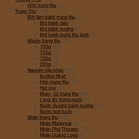
Hộp trung thu
(0)
Trung Thu
(190)
Bột làm bánh trung thu
(3)
Bột bánh dẻo
(2)
Bột bánh nướng
(0)
Bột bánh trung thu lạnh
(1)
Khuôn trung thu
(72)
100g
(12)
125g
(0)
150g
(0)
200g
(0)
Nguyên liệu khác
(69)
Đường Nhật
(1)
Hộp trung thu
(16)
Hút oxy
(4)
Khay- túi trung thu
(40)
Lòng đỏ trứng muối
(3)
Nước đường bánh nướng
(3)
Nước hoa bưởi
(2)
Nhân trung thu
(46)
Nhân Malaysia
(9)
Nhân Phú Thương
(17)
Nhân Quảng Long
(0)