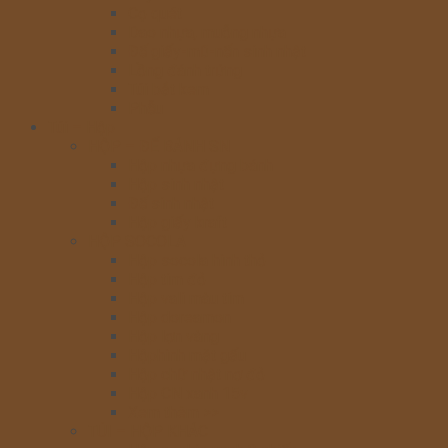
Cọ quét
Dao nhựa, muỗng nhựa
Đế giấy-mũ-nến sinh nhật
Lồng đánh trứng
Túi bắt kem
Phễu
Túi – Hộp
HỘP – ĐẾ BÁNH SN
Hộp nhựa đựng bánh
Hộp sinh nhật
Đế sinh nhật
Hộp giấy kraft
HỘP SOCOLA
Hộp socola hình thỏ
Hộp tim đỏ
Hộp vali màu tím
Hộp doreamon
Hộp lợn vàng
Hộphình mặt gấu
Hộp chữ nhật nơ đỏ
Hộp CN xanh 15v
Xem thêm >>
TÚI – HỘP KHÁC