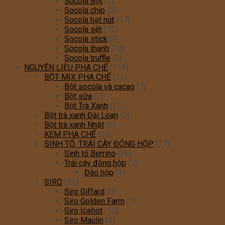
Socola Bột
(3)
Socola chip
(3)
Socola hạt nút
(17)
Socola sệt
(12)
Socola stick
(2)
Socola thanh
(14)
Socola truffle
(2)
NGUYÊN LIỆU PHA CHẾ
(118)
BỘT MIX PHA CHẾ
(11)
Bột socola và cacao
(7)
Bột sữa
(2)
Bột Trà Xanh
(2)
Bột trà xanh Đài Loan
(0)
Bột trà xanh Nhật
(0)
KEM PHA CHẾ
(13)
SINH TỐ, TRÁI CÂY ĐÓNG HỘP
(27)
Sinh tố Berrino
(26)
Trái cây đóng hộp
(1)
Đào hộp
(1)
SIRO
(23)
Siro Giffard
(0)
Siro Golden Farm
(1)
Siro Icehot
(10)
Siro Maulin
(3)