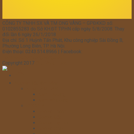
CÔNG TY TNHH SX VÀ TM ONG VÀNG – GPĐKKD số:
0102855283 do Sở KH.ĐT TP.HN cấp ngày 5/8/2008. Thay
đổi lần 6 ngày 26/1/2018
Địa chỉ: Số 1 Huỳnh Tấn Phát, Khu công nghiệp Sài Đồng B,
Phường Long Biên, TP. Hà Nội.
Điện thoại: 0243.514.8966 | Facebook:
Facebook.com/ong.vang.3551
Copyright 2017
Ong Vang Food
Trang
chủ
Nguyên liệu làm bánh
KEM LÀM BÁNH
Kem Topping
Kem Whipping
SOCOLA
Socola Thanh
Socola Sệt
Socola Hạt nút
Socola Chip