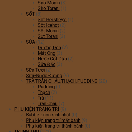
Siro Monin
(3)
Siro Torani
(1)
SỐT
(8)
Sốt Hershey's
(1)
Sốt Icehot
(2)
Sốt Monin
(2)
Sốt Torani
(3)
SỮA
(12)
Đường Đen
(2)
Mật Ong
(3)
Nước Cốt Dừa
(2)
Sữa Đặc
(3)
Sữa Tươi
(2)
Sữa-Nước Đường
(9)
TRÀ,TRÂN CHÂU,THẠCH,PUDDING
(20)
Pudding
(0)
Thạch
(2)
Trà
(11)
Trân Châu
(7)
PHỤ KIỆN TRANG TRÍ
(9)
Bubbe - nón sinh nhật
(0)
Phụ kiện trang trí mặt bánh
(9)
Phụ kiện trang trí thành bánh
(0)
TRUNG THU
(172)