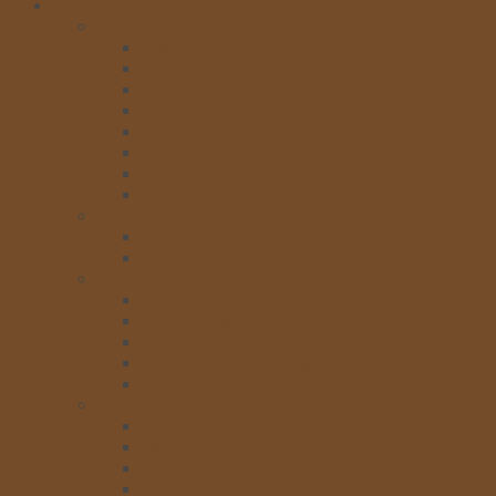
Dụng cụ làm bánh
KHUÔN – KHAY
Khay nướng bánh
Khay nhựa đựng bánh
Khuôn cake các loại
Khuôn gato
Khuôn pizza
Khuôn đổ socola
Khuôn mousse
Khuôn sandwich
DAO
Dao cắt bánh
Dao chà láng
DỤNG CỤ
Bay cán
Dụng cụ cắt bột
Dụng cụ xúc bánh
Dụng cụ tách trứng, tạo hình
Đui bắt hoa kem
DỤNG CỤ KHÁC
Áo Bếp Bánh
Bàn Xoay
Cây cán bột
Cây vét