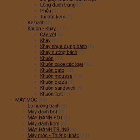
Lồng đánh trứng
(2)
Phễu
(1)
Túi bắt kem
(1)
Kệ bánh
(0)
Khuôn - Khay
(171)
Cây vét
(6)
Khay
(0)
Khay nhựa đựng bánh
(9)
Khay nướng bánh
(5)
Khuôn
(59)
Khuôn cake các loại
(32)
Khuôn gato
(30)
Khuôn mousse
(14)
Khuôn pizza
(7)
Khuôn sandwich
(5)
Khuôn Tart
(7)
MÁY MÓC
(65)
Lò nướng bánh
(8)
Máy đánh bột
(0)
MÁY ĐÁNH BỘT
(6)
Máy đánh kem
(6)
MÁY ĐÁNH TRỨNG
(9)
Máy móc - Thiết bị khác
(22)