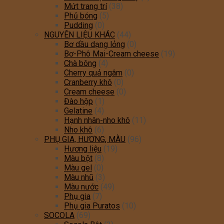
Mứt trang trí
(38)
Phủ bóng
(5)
Pudding
(0)
NGUYÊN LIỆU KHÁC
(44)
Bơ dầu dạng lỏng
(0)
Bơ-Phô Mai-Cream cheese
(19)
Chà bông
(4)
Cherry quả ngâm
(0)
Cranberry khô
(0)
Cream cheese
(0)
Đào hộp
(1)
Gelatine
(4)
Hạnh nhân-nho khô
(11)
Nho khô
(6)
PHỤ GIA, HƯƠNG, MÀU
(96)
Hương liệu
(19)
Màu bột
(8)
Màu gel
(0)
Màu nhũ
(3)
Màu nước
(49)
Phụ gia
(7)
Phụ gia Puratos
(10)
SOCOLA
(69)