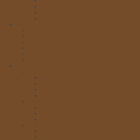
Hộp cookie xanh 3 chiếc
Hộp cookie đỏ 3 chiếc
Túi cookie 8x25cm
Túi cookie 9x11cm
Máy móc – Thiết bị
MÁY ĐÁNH TRỨNG
MÁY ĐÁNH BỘT
MÁY ĐÁNH KEM
TỦ TRƯNG BÀY
LÒ NƯỚNG BÁNH
MÁY MÓC-THIẾT BỊ KHÁC
Trung Thu
Nhân trung thu
Nhân Phú Thương
Nhân Quảng Long
Nhân Malaysia
Nhân Sodeli
Bột làm bánh trung thu
Bột bánh nướng
Bột bánh dẻo
Bột bánh trung thu lạnh
Nguyên liệu khác
Hộp trung thu
Khay- túi trung thu