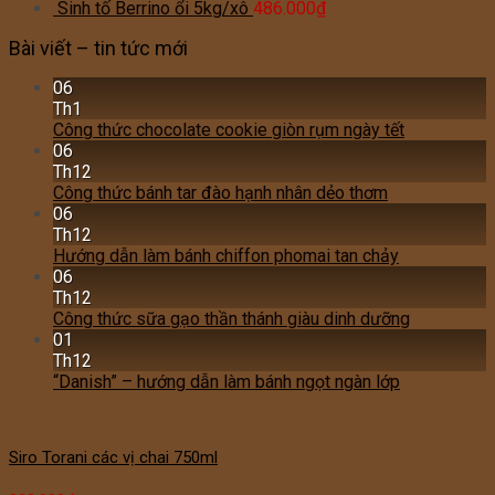
Sinh tố Berrino ổi 5kg/xô
486.000
₫
Bài viết – tin tức mới
06
Th1
Công thức chocolate cookie giòn rụm ngày tết
06
Th12
Công thức bánh tar đào hạnh nhân dẻo thơm
06
Th12
Hướng dẫn làm bánh chiffon phomai tan chảy
06
Th12
Công thức sữa gạo thần thánh giàu dinh dưỡng
01
Th12
“Danish” – hướng dẫn làm bánh ngọt ngàn lớp
Siro Torani các vị chai 750ml