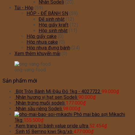
Nhân Sodeli
(20)
Túi - Hộp
(59)
HỘP - ĐẾ BÁNH SN
(59)
Đế sinh nhật
(12)
Hộp giấy kraft
(12)
Hộp sinh nhật
(11)
Hộp giấy cake
(0)
Hộp nhựa cake
(0)
Hộp nhựa đựng bánh
(24)
Xem thêm khuyến mãi
(0)
ong-vang-food
Sản phẩm mới
Bột Trộn Bánh Mì Đậu Đỏ 1kg - 4027722
99.000
₫
Nhân hương vị hạt sen Sodeli
90.000
₫
Nhân trứng muối sodeli
177.000
₫
Nhân sầu riêng Sodeli
98.000
₫
Phô mai bào sợi Mikachi
1kg
155.500
₫
Kem trang trí bánh value pride ultra
52.454
₫
Sinh tố Berrino kiwi 5kg/xô
477.000
₫