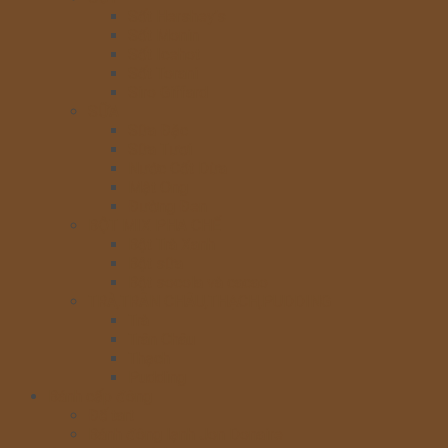
Sốt Hershey’s
Sốt Monin
Sốt Icehot
Sốt Torani
Siro Giffard
SỮA
Sữa Đặc
Sữa Tươi
Nước Cốt Dừa
Mật Ong
Đường Đen
BỘT MIX PHA CHẾ
Bột Trà Xanh
Bột sữa
Bột socola và cacao
TRÀ,TRÂN CHÂU,THẠCH,PUDDING
Trà
Trân Châu
Thạch
Pudding
Bánh cấp đông
Đế tart
Bánh đông lạnh Jon Donaire