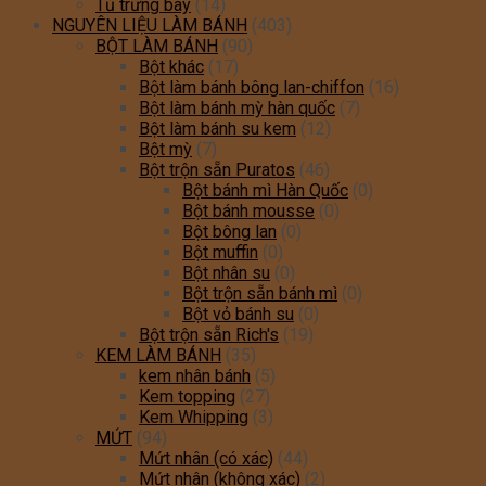
Tủ trưng bày
(14)
NGUYÊN LIỆU LÀM BÁNH
(403)
BỘT LÀM BÁNH
(90)
Bột khác
(17)
Bột làm bánh bông lan-chiffon
(16)
Bột làm bánh mỳ hàn quốc
(7)
Bột làm bánh su kem
(12)
Bột mỳ
(7)
Bột trộn sẵn Puratos
(46)
Bột bánh mì Hàn Quốc
(0)
Bột bánh mousse
(0)
Bột bông lan
(0)
Bột muffin
(0)
Bột nhân su
(0)
Bột trộn sẵn bánh mì
(0)
Bột vỏ bánh su
(0)
Bột trộn sẵn Rich's
(19)
KEM LÀM BÁNH
(35)
kem nhân bánh
(5)
Kem topping
(27)
Kem Whipping
(3)
MỨT
(94)
Mứt nhân (có xác)
(44)
Mứt nhân (không xác)
(2)