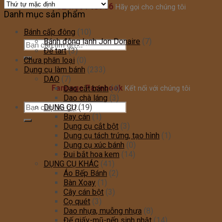
024.35148966
Hãy gọi cho chúng tôi
Danh mục sản phẩm
Bánh cấp đông
(10)
Bánh đông lạnh Jon Donaire
(7)
Đế tart
(3)
Chưa phân loại
(0)
Dụng cụ làm bánh
(233)
DAO
(7)
Fanpage Facebook
Dao cắt bánh
(4)
Kết nối với chúng tôi
Dao chà láng
(3)
DỤNG CỤ
(19)
Bay cán
(1)
Dụng cụ cắt bột
(3)
Dụng cụ tách trứng, tạo hình
(1)
Dụng cụ xúc bánh
(0)
Đui bắt hoa kem
(14)
DỤNG CỤ KHÁC
(41)
Áo Bếp Bánh
(2)
Bàn Xoay
(1)
Cây cán bột
(3)
Cọ quét
(3)
Dao nhựa, muỗng nhựa
(8)
Đế giấy-mũ-nến sinh nhật
(14)