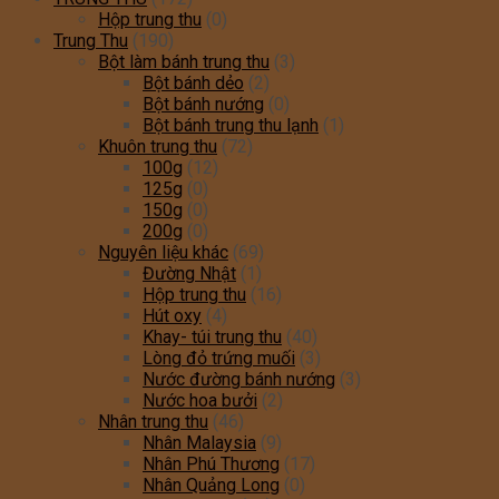
Hộp trung thu
(0)
Trung Thu
(190)
Bột làm bánh trung thu
(3)
Bột bánh dẻo
(2)
Bột bánh nướng
(0)
Bột bánh trung thu lạnh
(1)
Khuôn trung thu
(72)
100g
(12)
125g
(0)
150g
(0)
200g
(0)
Nguyên liệu khác
(69)
Đường Nhật
(1)
Hộp trung thu
(16)
Hút oxy
(4)
Khay- túi trung thu
(40)
Lòng đỏ trứng muối
(3)
Nước đường bánh nướng
(3)
Nước hoa bưởi
(2)
Nhân trung thu
(46)
Nhân Malaysia
(9)
Nhân Phú Thương
(17)
Nhân Quảng Long
(0)