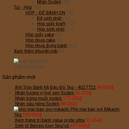
Nhân Sodeli
(20)
Túi - Hộp
(59)
HỘP - ĐẾ BÁNH SN
(59)
Đế sinh nhật
(12)
Hộp giấy kraft
(12)
Hộp sinh nhật
(11)
Hộp giấy cake
(0)
Hộp nhựa cake
(0)
Hộp nhựa đựng bánh
(24)
Xem thêm khuyến mãi
(0)
ong-vang-food
Sản phẩm mới
Bột Trộn Bánh Mì Đậu Đỏ 1kg - 4027722
99.000
₫
Nhân hương vị hạt sen Sodeli
90.000
₫
Nhân trứng muối sodeli
177.000
₫
Nhân sầu riêng Sodeli
98.000
₫
Phô mai bào sợi Mikachi
1kg
155.500
₫
Kem trang trí bánh value pride ultra
52.454
₫
Sinh tố Berrino kiwi 5kg/xô
477.000
₫