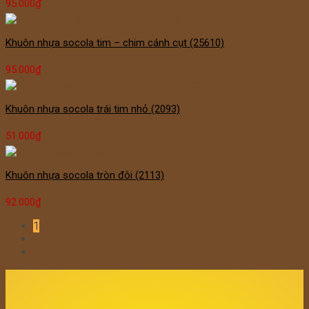
95.000
₫
Khuôn nhựa socola tim – chim cánh cụt (25610)
95.000
₫
Khuôn nhựa socola trái tim nhỏ (2093)
51.000
₫
Khuôn nhựa socola tròn đôi (2113)
92.000
₫
1
2