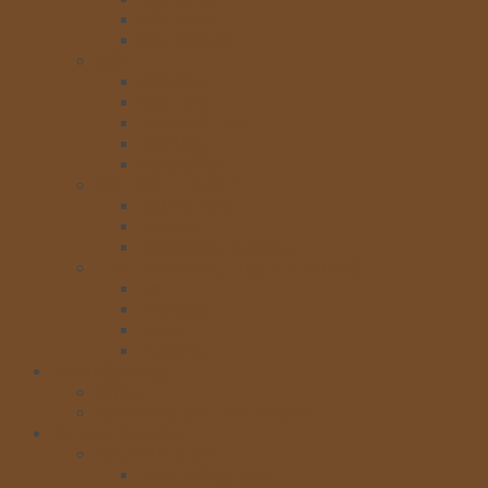
Sốt Torani
Siro Giffard
SỮA
Sữa Đặc
Sữa Tươi
Nước Cốt Dừa
Mật Ong
Đường Đen
BỘT MIX PHA CHẾ
Bột Trà Xanh
Bột sữa
Bột socola và cacao
TRÀ,TRÂN CHÂU,THẠCH,PUDDING
Trà
Trân Châu
Thạch
Pudding
Bánh cấp đông
Đế tart
Bánh đông lạnh Jon Donaire
Dụng cụ làm bánh
KHUÔN – KHAY
Khay nướng bánh