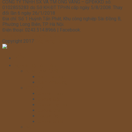
CÔNG TY TNHH SX VÀ TM ONG VÀNG – GPĐKKD số:
0102855283 do Sở KH.ĐT TP.HN cấp ngày 5/8/2008. Thay
đổi lần 6 ngày 26/1/2018
Địa chỉ: Số 1 Huỳnh Tấn Phát, Khu công nghiệp Sài Đồng B,
Phường Long Biên, TP. Hà Nội.
Điện thoại: 0243.514.8966 | Facebook:
Facebook.com/ong.vang.3551
Copyright 2017
Ong Vang Food
Trang
chủ
Nguyên liệu làm bánh
KEM LÀM BÁNH
Kem Topping
Kem Whipping
SOCOLA
Socola Thanh
Socola Sệt
Socola Hạt nút
Socola Chip
Socola Bột
Socola Stick
MỨT