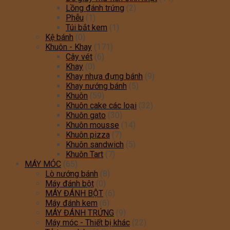
Lồng đánh trứng
(2)
Phễu
(1)
Túi bắt kem
(1)
Kệ bánh
(0)
Khuôn - Khay
(171)
Cây vét
(6)
Khay
(0)
Khay nhựa đựng bánh
(9)
Khay nướng bánh
(5)
Khuôn
(59)
Khuôn cake các loại
(32)
Khuôn gato
(30)
Khuôn mousse
(14)
Khuôn pizza
(7)
Khuôn sandwich
(5)
Khuôn Tart
(7)
MÁY MÓC
(65)
Lò nướng bánh
(8)
Máy đánh bột
(0)
MÁY ĐÁNH BỘT
(6)
Máy đánh kem
(6)
MÁY ĐÁNH TRỨNG
(9)
Máy móc - Thiết bị khác
(22)