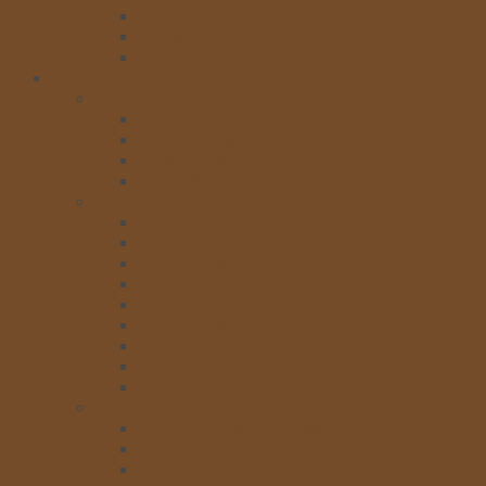
Lồng đánh trứng
Túi bắt kem
Phễu
Túi – Hộp
HỘP – ĐẾ BÁNH SN
Hộp nhựa đựng bánh
Hộp sinh nhật
Đế sinh nhật
Hộp giấy kraft
HỘP SOCOLA
Hộp socola hình thỏ
Hộp tim đỏ
Hộp vali màu tím
Hộp doreamon
Hộp lợn vàng
Hộphình mặt gấu
Hộp chữ nhật nơ đỏ
Hộp CN xanh 15v
Xem thêm >>
TÚI – HỘP KHÁC
Hộp cookie xanh 3 chiếc
Hộp cookie đỏ 3 chiếc
Túi cookie 8x25cm