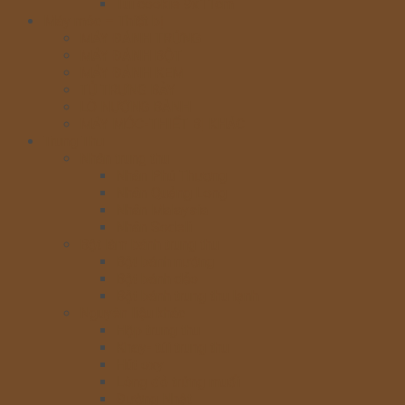
Túi cookie 9x11cm
Máy móc – Thiết bị
MÁY ĐÁNH TRỨNG
MÁY ĐÁNH BỘT
MÁY ĐÁNH KEM
TỦ TRƯNG BÀY
LÒ NƯỚNG BÁNH
MÁY MÓC-THIẾT BỊ KHÁC
Trung Thu
Nhân trung thu
Nhân Phú Thương
Nhân Quảng Long
Nhân Malaysia
Nhân Sodeli
Bột làm bánh trung thu
Bột bánh nướng
Bột bánh dẻo
Bột bánh trung thu lạnh
Nguyên liệu khác
Hộp trung thu
Khay- túi trung thu
Hút oxy
Lòng đỏ trứng muối
Đường Nhật