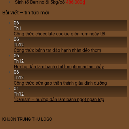
Sinh tố Berrino ổi 5kg/xô
486.000
₫
Bài viết – tin tức mới
06
Th1
Công thức chocolate cookie giòn rụm ngày tết
06
Th12
Công thức bánh tar đào hạnh nhân dẻo thơm
06
Th12
Hướng dẫn làm bánh chiffon phomai tan chảy
06
Th12
Công thức sữa gạo thần thánh giàu dinh dưỡng
01
Th12
“Danish” – hướng dẫn làm bánh ngọt ngàn lớp
KHUÔN TRUNG THU LOGO