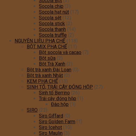
Socola Bột
(3)
Socola chip
(3)
Socola hạt nút
(17)
Socola sệt
(12)
Socola stick
(2)
Socola thanh
(14)
Socola truffle
(2)
NGUYÊN LIỆU PHA CHẾ
(118)
BỘT MIX PHA CHẾ
(11)
Bột socola và cacao
(7)
Bột sữa
(2)
Bột Trà Xanh
(2)
Bột trà xanh Đài Loan
(0)
Bột trà xanh Nhật
(0)
KEM PHA CHẾ
(13)
SINH TỐ, TRÁI CÂY ĐÓNG HỘP
(27)
Sinh tố Berrino
(26)
Trái cây đóng hộp
(1)
Đào hộp
(1)
SIRO
(23)
Siro Giffard
(0)
Siro Golden Farm
(1)
Siro Icehot
(10)
Siro Maulin
(3)