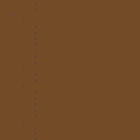
Gelatine
Hạnh nhân-nho khô
Nguyên liệu pha chế
KEM PHA CHẾ
Rich’s Value Pride SoftBlend
Rich’s Versatie
Rich’s Gold Label
Rich’s non- dairy Creamer
Rich’s Whip Topping Base
Kem chocolate rich’s
Kem nia yaua rich’s
SINH TỐ, TRÁI CÂY ĐÓNG HỘP
Sinh tố Berrino
Trái cây đóng hộp
SIRO
Siro Icehot
Siro Monin
Siro Torani
Siro Maulin
Siro Golden Farm
SỐT
Sốt Hershey’s
Sốt Monin
Sốt Icehot