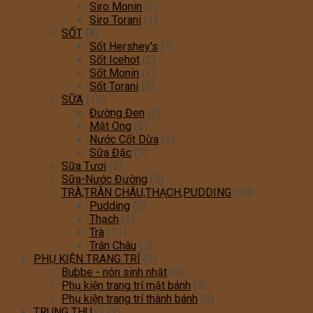
Siro Monin
(3)
Siro Torani
(1)
SỐT
(8)
Sốt Hershey's
(1)
Sốt Icehot
(2)
Sốt Monin
(2)
Sốt Torani
(3)
SỮA
(12)
Đường Đen
(2)
Mật Ong
(3)
Nước Cốt Dừa
(2)
Sữa Đặc
(3)
Sữa Tươi
(2)
Sữa-Nước Đường
(9)
TRÀ,TRÂN CHÂU,THẠCH,PUDDING
(20)
Pudding
(0)
Thạch
(2)
Trà
(11)
Trân Châu
(7)
PHỤ KIỆN TRANG TRÍ
(9)
Bubbe - nón sinh nhật
(0)
Phụ kiện trang trí mặt bánh
(9)
Phụ kiện trang trí thành bánh
(0)
TRUNG THU
(172)