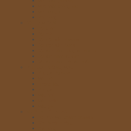
Mứt nhân (có xác)
Mứt nhân không xác
Mứt trang trí
Phủ bóng
BỘT LÀM BÁNH
Bột khác
Bột mỳ
Bột trộn sẵn Puratos
Bột trộn sẵn Rich’s
Bột làm bánh bông lan-chiffon
Bột làm bánh su kem
Bột làm bánh mỳ hàn quốc
PHỤ GIA, HƯƠNG, MÀU
Phụ gia Puratos
Màu bột
Hương liệu
Phụ gia
Màu nhũ
Màu nước
Màu gel
NGUYÊN LIỆU KHÁC
Bơ-Phô Mai-Cream cheese
Sữa-Nước đường
Chà bông