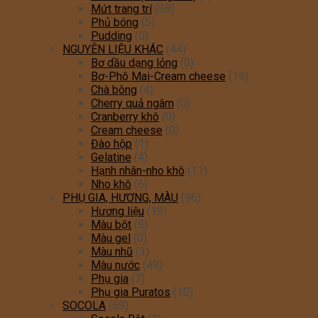
Mứt trang trí
(38)
Phủ bóng
(5)
Pudding
(0)
NGUYÊN LIỆU KHÁC
(44)
Bơ dầu dạng lỏng
(0)
Bơ-Phô Mai-Cream cheese
(19)
Chà bông
(4)
Cherry quả ngâm
(0)
Cranberry khô
(0)
Cream cheese
(0)
Đào hộp
(1)
Gelatine
(4)
Hạnh nhân-nho khô
(11)
Nho khô
(6)
PHỤ GIA, HƯƠNG, MÀU
(96)
Hương liệu
(19)
Màu bột
(8)
Màu gel
(0)
Màu nhũ
(3)
Màu nước
(49)
Phụ gia
(7)
Phụ gia Puratos
(10)
SOCOLA
(69)