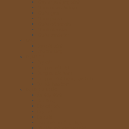
Khay nhựa đựng bánh
Khuôn cake các loại
Khuôn gato
Khuôn pizza
Khuôn đổ socola
Khuôn mousse
Khuôn sandwich
DAO
Dao cắt bánh
Dao chà láng
DỤNG CỤ
Bay cán
Dụng cụ cắt bột
Dụng cụ xúc bánh
Dụng cụ tách trứng, tạo hình
Đui bắt hoa kem
DỤNG CỤ KHÁC
Áo Bếp Bánh
Bàn Xoay
Cây cán bột
Cây vét
Cọ quét
Dao nhựa, muỗng nhựa
Đế giấy-mũ-nến sinh nhật