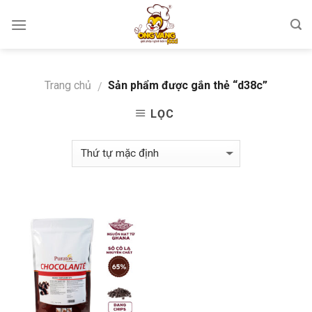
Skip
to
content
Trang chủ
Sản phẩm được gắn thẻ “d38c”
/
LỌC