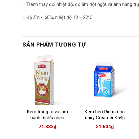
– Tránh thay đổi nhiệt độ, độ ẩm đột ngột và ánh nắng trự
– Độ ẩm < 60%, nhiệt độ 18 – 22°C.
SẢN PHẨM TƯƠNG TỰ
Kem trang trí và làm
Kem béo Rich’s non
bánh Rich’s nhãn
dairy Creamer 454g
vàng Gold label
71.383
₫
31.604
₫