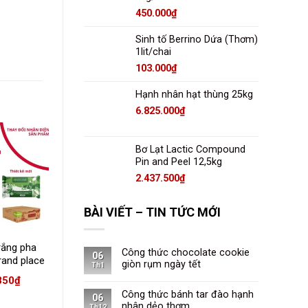
450.000
₫
Sinh tố Berrino Dứa (Thơm)
1lit/chai
103.000
₫
Hạnh nhân hạt thùng 25kg
6.825.000
₫
Bơ Lạt Lactic Compound
Kem làm bánh Whip
Pin and Peel 12,5kg
topping base Rich’s
2.437.500
₫
86.096
₫
BÀI VIẾT – TIN TỨC MỚI
rắng pha
Kem Trang Trí Bánh
Công thức chocolate cookie
06
rand place
Và Món Tráng Miệng
giòn rụm ngày tết
Th1
19)
Rich’s Nhãn Vàng Sô-
850
₫
74.108
₫
cô-la Hộp 907g
Công thức bánh tar đào hạnh
06
nhân dẻo thơm
Th12