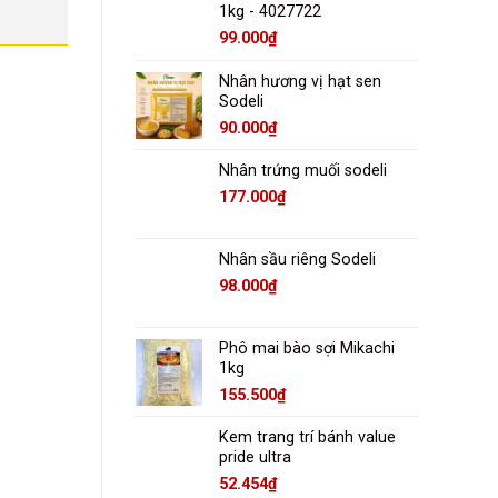
1kg - 4027722
99.000
₫
Nhân hương vị hạt sen
Sodeli
90.000
₫
Nhân trứng muối sodeli
177.000
₫
Nhân sầu riêng Sodeli
98.000
₫
Phô mai bào sợi Mikachi
1kg
155.500
₫
Kem trang trí bánh value
pride ultra
52.454
₫