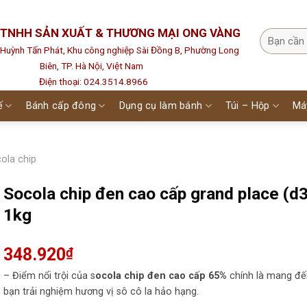
 TNHH SẢN XUẤT & THƯƠNG MẠI ONG VÀNG
1 Huỳnh Tấn Phát, Khu công nghiệp Sài Đồng B, Phường Long
Biên, TP. Hà Nội, Việt Nam
Điện thoại: 024.3514.8966
ế
Bánh cấp đông
Dụng cụ làm bánh
Túi – Hộp
Má
ola chip
Socola chip đen cao cấp grand place (d
1kg
348.920
₫
– Điểm nổi trội của s
ocola chip đen cao cấp 65%
chính là mang đế
bạn trải nghiệm hương vị sô cô la hảo hạng.