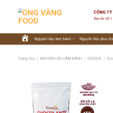
Skip
to
CÔNG TY
content
Địa chỉ: Số 
Nguyên liệu làm bánh
Nguyên liệu pha ch
Trang
chủ
Trang chủ
NGUYÊN LIỆU LÀM BÁNH
SOCOLA
Soc
/
/
/