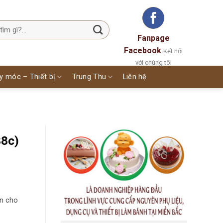
Fanpage
Facebook
Kết nối
với chúng tôi
y móc – Thiết bị
Trung Thu
Liên hệ
38c)
n cho