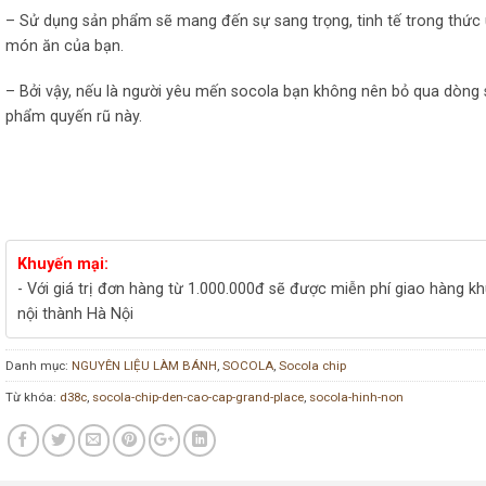
– Sử dụng sản phẩm sẽ mang đến sự sang trọng, tinh tế trong thức
món ăn của bạn.
– Bởi vậy, nếu là người yêu mến socola bạn không nên bỏ qua dòng
phẩm quyến rũ này.
Khuyến mại:
- Với giá trị đơn hàng từ 1.000.000đ sẽ được miễn phí giao hàng k
nội thành Hà Nội
Danh mục:
NGUYÊN LIỆU LÀM BÁNH
,
SOCOLA
,
Socola chip
Từ khóa:
d38c
,
socola-chip-den-cao-cap-grand-place
,
socola-hinh-non