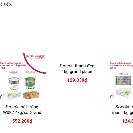
c tiếp.
Socola thanh đen
1kg grand place
(D045)
129.030
₫
Socola sệt trắng
Socola t
W082 4kg/xô Grand
màu 1kg g
Place – xô thiếc
(w0
552.200
₫
124.