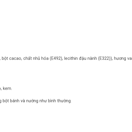
bột cacao, chất nhũ hóa (E492), lecithin đậu nành (E322)), hương va
o, kem.
g bột bánh và nướng như bình thường.