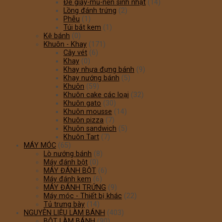
Đế giấy-mũ-nến sinh nhật
(14)
Lồng đánh trứng
(2)
Phễu
(1)
Túi bắt kem
(1)
Kệ bánh
(0)
Khuôn - Khay
(171)
Cây vét
(6)
Khay
(0)
Khay nhựa đựng bánh
(9)
Khay nướng bánh
(5)
Khuôn
(59)
Khuôn cake các loại
(32)
Khuôn gato
(30)
Khuôn mousse
(14)
Khuôn pizza
(7)
Khuôn sandwich
(5)
Khuôn Tart
(7)
MÁY MÓC
(65)
Lò nướng bánh
(8)
Máy đánh bột
(0)
MÁY ĐÁNH BỘT
(6)
Máy đánh kem
(6)
MÁY ĐÁNH TRỨNG
(9)
Máy móc - Thiết bị khác
(22)
Tủ trưng bày
(14)
NGUYÊN LIỆU LÀM BÁNH
(403)
BỘT LÀM BÁNH
(90)