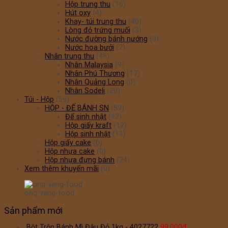
Hộp trung thu
(16)
Hút oxy
(4)
Khay- túi trung thu
(40)
Lòng đỏ trứng muối
(3)
Nước đường bánh nướng
(3)
Nước hoa bưởi
(2)
Nhân trung thu
(46)
Nhân Malaysia
(9)
Nhân Phú Thương
(17)
Nhân Quảng Long
(0)
Nhân Sodeli
(20)
Túi - Hộp
(59)
HỘP - ĐẾ BÁNH SN
(59)
Đế sinh nhật
(12)
Hộp giấy kraft
(12)
Hộp sinh nhật
(11)
Hộp giấy cake
(0)
Hộp nhựa cake
(0)
Hộp nhựa đựng bánh
(24)
Xem thêm khuyến mãi
(0)
ong-vang-food
Sản phẩm mới
Bột Trộn Bánh Mì Đậu Đỏ 1kg - 4027722
99.000
₫