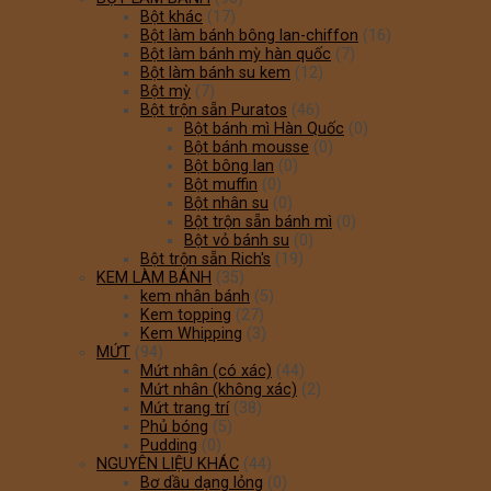
Bột khác
(17)
Bột làm bánh bông lan-chiffon
(16)
Bột làm bánh mỳ hàn quốc
(7)
Bột làm bánh su kem
(12)
Bột mỳ
(7)
Bột trộn sẵn Puratos
(46)
Bột bánh mì Hàn Quốc
(0)
Bột bánh mousse
(0)
Bột bông lan
(0)
Bột muffin
(0)
Bột nhân su
(0)
Bột trộn sẵn bánh mì
(0)
Bột vỏ bánh su
(0)
Bột trộn sẵn Rich's
(19)
KEM LÀM BÁNH
(35)
kem nhân bánh
(5)
Kem topping
(27)
Kem Whipping
(3)
MỨT
(94)
Mứt nhân (có xác)
(44)
Mứt nhân (không xác)
(2)
Mứt trang trí
(38)
Phủ bóng
(5)
Pudding
(0)
NGUYÊN LIỆU KHÁC
(44)
Bơ dầu dạng lỏng
(0)