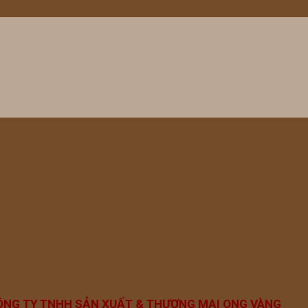
ÔNG TY TNHH SẢN XUẤT & THƯƠNG MẠI ONG VÀNG