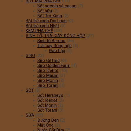
BỘT MIX PHA CHẾ
(11)
Bột socola và cacao
(7)
Bột sữa
(2)
Bột Trà Xanh
(2)
Bột trà xanh Đài Loan
(0)
Bột trà xanh Nhật
(0)
KEM PHA CHẾ
(13)
SINH TỐ, TRÁI CÂY ĐÓNG HỘP
(27)
Sinh tố Berrino
(26)
Trái cây đóng hộp
(1)
Đào hộp
(1)
SIRO
(23)
Siro Giffard
(0)
Siro Golden Farm
(1)
Siro Icehot
(10)
Siro Maulin
(3)
Siro Monin
(3)
Siro Torani
(1)
SỐT
(8)
Sốt Hershey's
(1)
Sốt Icehot
(2)
Sốt Monin
(2)
Sốt Torani
(3)
SỮA
(12)
Đường Đen
(2)
Mật Ong
(3)
Nước Cốt Dừa
(2)