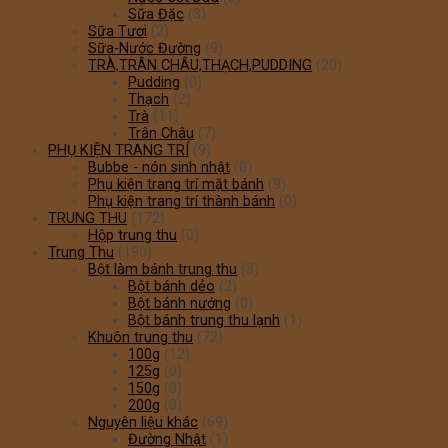
Sữa Đặc
(3)
Sữa Tươi
(2)
Sữa-Nước Đường
(9)
TRÀ,TRÂN CHÂU,THẠCH,PUDDING
(20)
Pudding
(0)
Thạch
(2)
Trà
(11)
Trân Châu
(7)
PHỤ KIỆN TRANG TRÍ
(9)
Bubbe - nón sinh nhật
(0)
Phụ kiện trang trí mặt bánh
(9)
Phụ kiện trang trí thành bánh
(0)
TRUNG THU
(172)
Hộp trung thu
(0)
Trung Thu
(190)
Bột làm bánh trung thu
(3)
Bột bánh dẻo
(2)
Bột bánh nướng
(0)
Bột bánh trung thu lạnh
(1)
Khuôn trung thu
(72)
100g
(12)
125g
(0)
150g
(0)
200g
(0)
Nguyên liệu khác
(69)
Đường Nhật
(1)