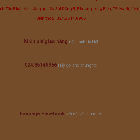
uỳnh Tấn Phát, Khu công nghiệp Sài Đồng B, Phường Long Biên, TP. Hà Nội, V
Điện thoại: 024.3514.8966
Miễn phí giao hàng
nội thành Hà Nội
024.35148966
Hãy gọi cho chúng tôi
Fanpage Facebook
Kết nối với chúng tôi