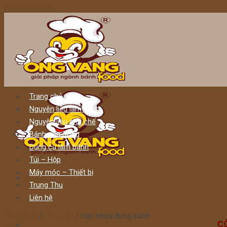
Skip to content
Trang chủ
Nguyên liệu làm bánh
Nguyên liệu pha chế
Bánh cấp đông
Dụng cụ làm bánh
Túi – Hộp
Máy móc – Thiết bị
Menu
Trung Thu
Liên hệ
Trang chủ
/
Túi - Hộp
/
Hộp nhựa đựng bánh
C
Lọc