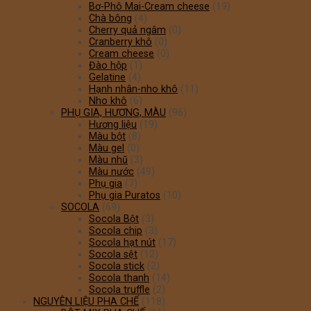
Bơ-Phô Mai-Cream cheese
(19)
Chà bông
(4)
Cherry quả ngâm
(0)
Cranberry khô
(0)
Cream cheese
(0)
Đào hộp
(1)
Gelatine
(4)
Hạnh nhân-nho khô
(11)
Nho khô
(6)
PHỤ GIA, HƯƠNG, MÀU
(96)
Hương liệu
(19)
Màu bột
(8)
Màu gel
(0)
Màu nhũ
(3)
Màu nước
(49)
Phụ gia
(7)
Phụ gia Puratos
(10)
SOCOLA
(69)
Socola Bột
(3)
Socola chip
(3)
Socola hạt nút
(17)
Socola sệt
(12)
Socola stick
(2)
Socola thanh
(14)
Socola truffle
(2)
NGUYÊN LIỆU PHA CHẾ
(118)