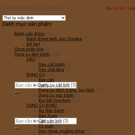
Hiển thị một kết quả duy nhất
Địa chỉ: Số 1 H
Danh mục sản phẩm
Bánh cấp đông
(10)
Bánh đông lạnh Jon Donaire
(7)
Đế tart
(3)
Chưa phân loại
(0)
Dụng cụ làm bánh
(233)
DAO
(7)
Dao cắt bánh
(4)
Dao chà láng
(3)
DỤNG CỤ
(19)
Bay cán
(1)
Dụng cụ cắt bột
(3)
Dụng cụ tách trứng, tạo hình
(1)
Dụng cụ xúc bánh
(0)
Đui bắt hoa kem
(14)
DỤNG CỤ KHÁC
(41)
Áo Bếp Bánh
(2)
Bàn Xoay
(1)
Cây cán bột
(3)
Cọ quét
(3)
Dao nhựa, muỗng nhựa
(8)