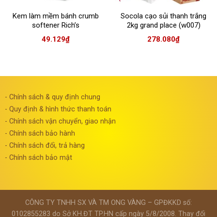
Kem làm mềm bánh crumb
Socola cạo sủi thanh trắng
softener Rich’s
2kg grand place (w007)
49.129
₫
278.080
₫
- Chính sách & quy định chung
- Quy định & hình thức thanh toán
- Chính sách vận chuyển, giao nhận
- Chính sách bảo hành
- Chính sách đổi, trả hàng
- Chính sách bảo mật
CÔNG TY TNHH SX VÀ TM ONG VÀNG – GPĐKKD số:
0102855283 do Sở KH.ĐT TP.HN cấp ngày 5/8/2008. Thay đổi