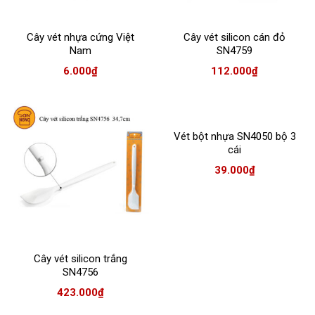
Cây vét nhựa cứng Việt
Cây vét silicon cán đỏ
Nam
SN4759
6.000
₫
112.000
₫
Vét bột nhựa SN4050 bộ 3
cái
39.000
₫
Cây vét silicon trắng
SN4756
423.000
₫