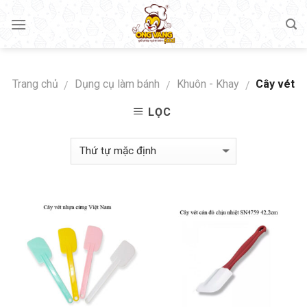
Skip
to
content
Trang chủ
Dụng cụ làm bánh
Khuôn - Khay
Cây vét
/
/
/
LỌC