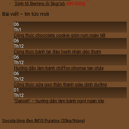
Sinh tố Berrino ổi 5kg/xô
486.000
₫
Bài viết – tin tức mới
06
Th1
Công thức chocolate cookie giòn rụm ngày tết
06
Th12
Công thức bánh tar đào hạnh nhân dẻo thơm
06
Th12
Hướng dẫn làm bánh chiffon phomai tan chảy
06
Th12
Công thức sữa gạo thần thánh giàu dinh dưỡng
01
Th12
“Danish” – hướng dẫn làm bánh ngọt ngàn lớp
Socola lỏng đen IM10 Puratos (20kg/thùng)