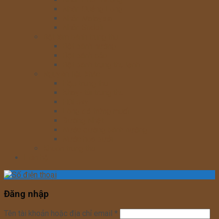
Nhân Quảng Long
Nhân Malaysia
Nhân Sodeli
Bột làm bánh trung thu
Bột bánh nướng
Bột bánh dẻo
Bột bánh trung thu lạnh
Nguyên liệu khác
Hộp trung thu
Khay- túi trung thu
Hút oxy
Lòng đỏ trứng muối
Đường Nhật
Nước đường bánh nướng
Nước hoa bưởi
Khuôn trung thu
Liên hệ
Đăng nhập
Tên tài khoản hoặc địa chỉ email
*