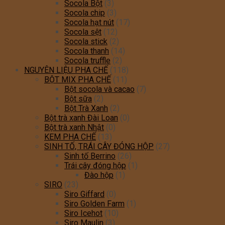
Socola Bột
(3)
Socola chip
(3)
Socola hạt nút
(17)
Socola sệt
(12)
Socola stick
(2)
Socola thanh
(14)
Socola truffle
(2)
NGUYÊN LIỆU PHA CHẾ
(118)
BỘT MIX PHA CHẾ
(11)
Bột socola và cacao
(7)
Bột sữa
(2)
Bột Trà Xanh
(2)
Bột trà xanh Đài Loan
(0)
Bột trà xanh Nhật
(0)
KEM PHA CHẾ
(13)
SINH TỐ, TRÁI CÂY ĐÓNG HỘP
(27)
Sinh tố Berrino
(26)
Trái cây đóng hộp
(1)
Đào hộp
(1)
SIRO
(23)
Siro Giffard
(0)
Siro Golden Farm
(1)
Siro Icehot
(10)
Siro Maulin
(3)