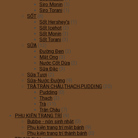
Siro Monin
(3)
Siro Torani
(1)
SỐT
(8)
Sốt Hershey's
(1)
Sốt Icehot
(2)
Sốt Monin
(2)
Sốt Torani
(3)
SỮA
(12)
Đường Đen
(2)
Mật Ong
(3)
Nước Cốt Dừa
(2)
Sữa Đặc
(3)
Sữa Tươi
(2)
Sữa-Nước Đường
(9)
TRÀ,TRÂN CHÂU,THẠCH,PUDDING
(20)
Pudding
(0)
Thạch
(2)
Trà
(11)
Trân Châu
(7)
PHỤ KIỆN TRANG TRÍ
(9)
Bubbe - nón sinh nhật
(0)
Phụ kiện trang trí mặt bánh
(9)
Phụ kiện trang trí thành bánh
(0)