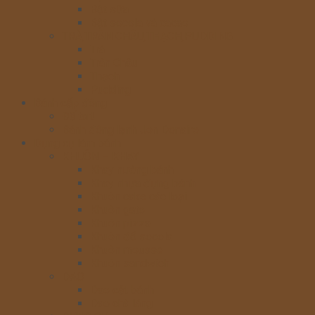
Bột sữa
Bột socola và cacao
TRÀ,TRÂN CHÂU,THẠCH,PUDDING
Trà
Trân Châu
Thạch
Pudding
Bánh cấp đông
Đế tart
Bánh đông lạnh Jon Donaire
Dụng cụ làm bánh
KHUÔN – KHAY
Khay nướng bánh
Khay nhựa đựng bánh
Khuôn cake các loại
Khuôn gato
Khuôn pizza
Khuôn đổ socola
Khuôn mousse
Khuôn sandwich
DAO
Dao cắt bánh
Dao chà láng