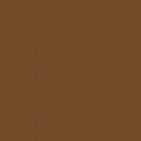
Kem nia yaua rich’s
SINH TỐ, TRÁI CÂY ĐÓNG HỘP
Sinh tố Berrino
Trái cây đóng hộp
SIRO
Siro Icehot
Siro Monin
Siro Torani
Siro Maulin
Siro Golden Farm
SỐT
Sốt Hershey’s
Sốt Monin
Sốt Icehot
Sốt Torani
Siro Giffard
SỮA
Sữa Đặc
Sữa Tươi
Nước Cốt Dừa
Mật Ong
Đường Đen
BỘT MIX PHA CHẾ
Bột Trà Xanh