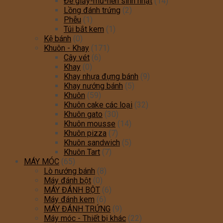
Đế giấy-mũ-nến sinh nhật
(14)
Lồng đánh trứng
(2)
Phễu
(1)
Túi bắt kem
(1)
Kệ bánh
(0)
Khuôn - Khay
(171)
Cây vét
(6)
Khay
(0)
Khay nhựa đựng bánh
(9)
Khay nướng bánh
(5)
Khuôn
(59)
Khuôn cake các loại
(32)
Khuôn gato
(30)
Khuôn mousse
(14)
Khuôn pizza
(7)
Khuôn sandwich
(5)
Khuôn Tart
(7)
MÁY MÓC
(65)
Lò nướng bánh
(8)
Máy đánh bột
(0)
MÁY ĐÁNH BỘT
(6)
Máy đánh kem
(6)
MÁY ĐÁNH TRỨNG
(9)
Máy móc - Thiết bị khác
(22)