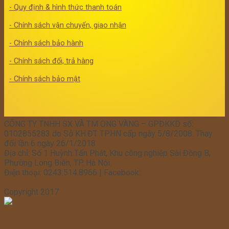
- Quy định & hình thức thanh toán
- Chính sách vận chuyển, giao nhận
- Chính sách bảo hành
- Chính sách đổi, trả hàng
- Chính sách bảo mật
CÔNG TY TNHH SX VÀ TM ONG VÀNG – GPĐKKD số:
0102855283 do Sở KH.ĐT TP.HN cấp ngày 5/8/2008. Thay
đổi lần 6 ngày 26/1/2018
Địa chỉ: Số 1 Huỳnh Tấn Phát, Khu công nghiệp Sài Đồng B,
Phường Long Biên, TP. Hà Nội.
Điện thoại: 0243.514.8966 | Facebook:
Facebook.com/ong.vang.3551
Copyright 2017
Ong Vang Food