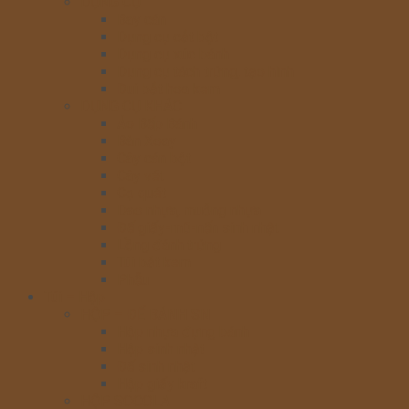
DỤNG CỤ
Bay cán
Dụng cụ cắt bột
Dụng cụ xúc bánh
Dụng cụ tách trứng, tạo hình
Đui bắt hoa kem
DỤNG CỤ KHÁC
Áo Bếp Bánh
Bàn Xoay
Cây cán bột
Cây vét
Cọ quét
Dao nhựa, muỗng nhựa
Đế giấy-mũ-nến sinh nhật
Lồng đánh trứng
Túi bắt kem
Phễu
Túi – Hộp
HỘP – ĐẾ BÁNH SN
Hộp nhựa đựng bánh
Hộp sinh nhật
Đế sinh nhật
Hộp giấy kraft
HỘP SOCOLA