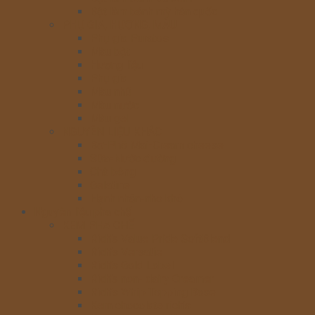
Bột làm bánh mỳ hàn quốc
PHỤ GIA, HƯƠNG, MÀU
Phụ gia Puratos
Màu bột
Hương liệu
Phụ gia
Màu nhũ
Màu nước
Màu gel
NGUYÊN LIỆU KHÁC
Bơ-Phô Mai-Cream cheese
Sữa-Nước đường
Chà bông
Gelatine
Hạnh nhân-nho khô
Nguyên liệu pha chế
KEM PHA CHẾ
Rich’s Value Pride SoftBlend
Rich’s Versatie
Rich’s Gold Label
Rich’s non- dairy Creamer
Rich’s Whip Topping Base
Kem chocolate rich’s