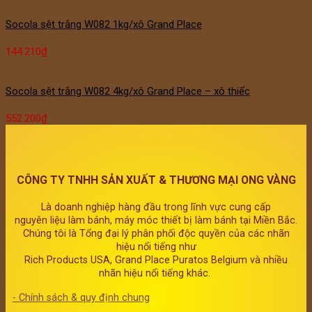
Socola sệt trắng W082 1kg/xô Grand Place
144.210
₫
Socola sệt trắng W082 4kg/xô Grand Place – xô thiếc
552.200
₫
CÔNG TY TNHH SẢN XUẤT & THƯƠNG MẠI ONG VÀNG
Là doanh nghiệp hàng đầu trong lĩnh vực cung cấp
nguyên liệu làm bánh, máy móc thiết bị làm bánh tại Miền Bắc.
Chúng tôi là Tổng đại lý phân phối độc quyền của các nhãn
hiệu nổi tiếng như
Rich Products USA, Grand Place Puratos Belgium và nhiều
nhãn hiệu nổi tiếng khác.
- Chính sách & quy định chung