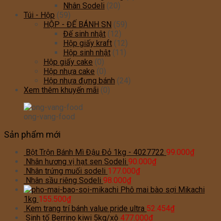
Nhân Sodeli
(20)
Túi - Hộp
(59)
HỘP - ĐẾ BÁNH SN
(59)
Đế sinh nhật
(12)
Hộp giấy kraft
(12)
Hộp sinh nhật
(11)
Hộp giấy cake
(0)
Hộp nhựa cake
(0)
Hộp nhựa đựng bánh
(24)
Xem thêm khuyến mãi
(0)
ong-vang-food
Sản phẩm mới
Bột Trộn Bánh Mì Đậu Đỏ 1kg - 4027722
99.000
₫
Nhân hương vị hạt sen Sodeli
90.000
₫
Nhân trứng muối sodeli
177.000
₫
Nhân sầu riêng Sodeli
98.000
₫
Phô mai bào sợi Mikachi
1kg
155.500
₫
Kem trang trí bánh value pride ultra
52.454
₫
Sinh tố Berrino kiwi 5kg/xô
477.000
₫