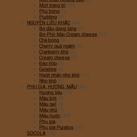
Mứt trang trí
(38)
Phủ bóng
(5)
Pudding
(0)
NGUYÊN LIỆU KHÁC
(44)
Bơ dầu dạng lỏng
(0)
Bơ-Phô Mai-Cream cheese
(19)
Chà bông
(4)
Cherry quả ngâm
(0)
Cranberry khô
(0)
Cream cheese
(0)
Đào hộp
(1)
Gelatine
(4)
Hạnh nhân-nho khô
(11)
Nho khô
(6)
PHỤ GIA, HƯƠNG, MÀU
(96)
Hương liệu
(19)
Màu bột
(8)
Màu gel
(0)
Màu nhũ
(3)
Màu nước
(49)
Phụ gia
(7)
Phụ gia Puratos
(10)
SOCOLA
(69)