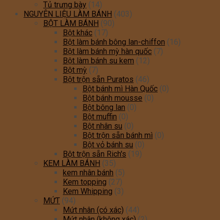
Tủ trưng bày
(14)
NGUYÊN LIỆU LÀM BÁNH
(403)
BỘT LÀM BÁNH
(90)
Bột khác
(17)
Bột làm bánh bông lan-chiffon
(16)
Bột làm bánh mỳ hàn quốc
(7)
Bột làm bánh su kem
(12)
Bột mỳ
(7)
Bột trộn sẵn Puratos
(46)
Bột bánh mì Hàn Quốc
(0)
Bột bánh mousse
(0)
Bột bông lan
(0)
Bột muffin
(0)
Bột nhân su
(0)
Bột trộn sẵn bánh mì
(0)
Bột vỏ bánh su
(0)
Bột trộn sẵn Rich's
(19)
KEM LÀM BÁNH
(35)
kem nhân bánh
(5)
Kem topping
(27)
Kem Whipping
(3)
MỨT
(94)
Mứt nhân (có xác)
(44)
Mứt nhân (không xác)
(2)