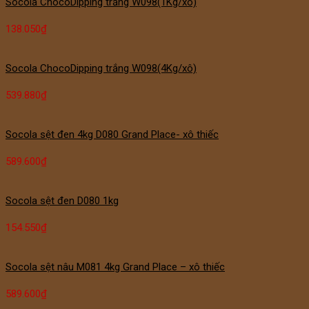
Socola ChocoDipping trắng W098(1Kg/xô)
138.050
₫
Socola ChocoDipping trắng W098(4Kg/xô)
539.880
₫
Socola sệt đen 4kg D080 Grand Place- xô thiếc
589.600
₫
Socola sệt đen D080 1kg
154.550
₫
Socola sệt nâu M081 4kg Grand Place – xô thiếc
589.600
₫