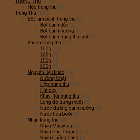
TRUNG THU
(172)
Hộp trung thu
(0)
Trung Thu
(190)
Bột làm bánh trung thu
(3)
Bột bánh dẻo
(2)
Bột bánh nướng
(0)
Bột bánh trung thu lạnh
(1)
Khuôn trung thu
(72)
100g
(12)
125g
(0)
150g
(0)
200g
(0)
Nguyên liệu khác
(69)
Đường Nhật
(1)
Hộp trung thu
(16)
Hút oxy
(4)
Khay- túi trung thu
(40)
Lòng đỏ trứng muối
(3)
Nước đường bánh nướng
(3)
Nước hoa bưởi
(2)
Nhân trung thu
(46)
Nhân Malaysia
(9)
Nhân Phú Thương
(17)
Nhân Quảng Long
(0)