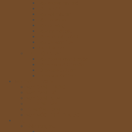
Hộp socola hình thỏ
Hộp tim đỏ
Hộp vali màu tím
Hộp doreamon
Hộp lợn vàng
Hộphình mặt gấu
Hộp chữ nhật nơ đỏ
Hộp CN xanh 15v
Xem thêm >>
TÚI – HỘP KHÁC
Hộp cookie xanh 3 chiếc
Hộp cookie đỏ 3 chiếc
Túi cookie 8x25cm
Túi cookie 9x11cm
Máy móc – Thiết bị
MÁY ĐÁNH TRỨNG
MÁY ĐÁNH BỘT
MÁY ĐÁNH KEM
TỦ TRƯNG BÀY
LÒ NƯỚNG BÁNH
MÁY MÓC-THIẾT BỊ KHÁC
Trung Thu
Nhân trung thu
Nhân Phú Thương