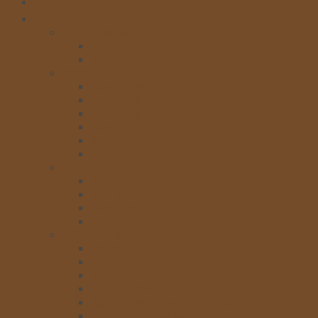
Trang chủ
Nguyên liệu làm bánh
KEM LÀM BÁNH
Kem Topping
Kem Whipping
SOCOLA
Socola Thanh
Socola Sệt
Socola Hạt nút
Socola Chip
Socola Bột
Socola Stick
MỨT
Mứt nhân (có xác)
Mứt nhân không xác
Mứt trang trí
Phủ bóng
BỘT LÀM BÁNH
Bột khác
Bột mỳ
Bột trộn sẵn Puratos
Bột trộn sẵn Rich’s
Bột làm bánh bông lan-chiffon
Bột làm bánh su kem