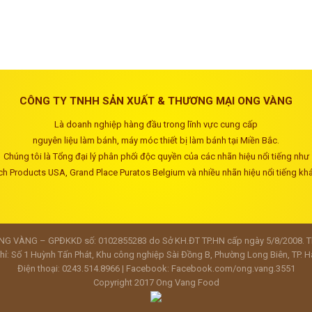
CÔNG TY TNHH SẢN XUẤT & THƯƠNG MẠI ONG VÀNG
Là doanh nghiệp hàng đầu trong lĩnh vực cung cấp
nguyên liệu làm bánh, máy móc thiết bị làm bánh tại Miền Bắc.
Chúng tôi là Tổng đại lý phân phối độc quyền của các nhãn hiệu nổi tiếng như
ch Products USA, Grand Place Puratos Belgium và nhiều nhãn hiệu nổi tiếng kh
 VÀNG – GPĐKKD số: 0102855283 do Sở KH.ĐT TP.HN cấp ngày 5/8/2008. Tha
hỉ: Số 1 Huỳnh Tấn Phát, Khu công nghiệp Sài Đồng B, Phường Long Biên, TP. H
Điện thoại: 0243.514.8966 | Facebook:
Facebook.com/ong.vang.3551
Copyright 2017
Ong Vang Food