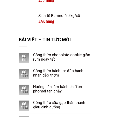
477.000
₫
Sinh tố Berrino ổi 5kg/xô
486.000
₫
BÀI VIẾT – TIN TỨC MỚI
Công thức chocolate cookie giòn
06
rụm ngày tết
Th1
Công thức bánh tar đào hạnh
06
nhân dẻo thơm
Th12
Hướng dẫn làm bánh chiffon
06
phomai tan chảy
Th12
Công thức sữa gạo thần thánh
06
giàu dinh dưỡng
Th12