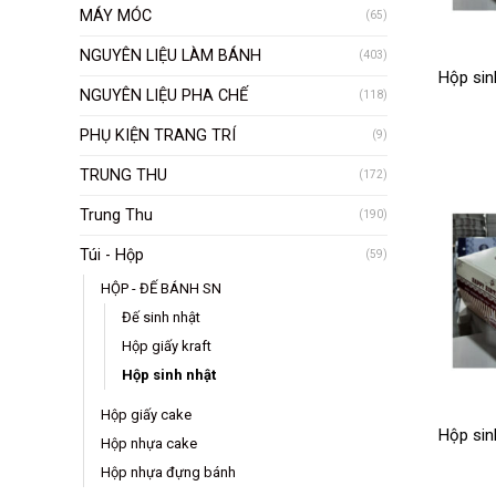
MÁY MÓC
(65)
NGUYÊN LIỆU LÀM BÁNH
(403)
Hộp sin
NGUYÊN LIỆU PHA CHẾ
(118)
PHỤ KIỆN TRANG TRÍ
(9)
TRUNG THU
(172)
Trung Thu
(190)
Túi - Hộp
(59)
HỘP - ĐẾ BÁNH SN
Đế sinh nhật
Hộp giấy kraft
Hộp sinh nhật
Hộp giấy cake
Hộp sin
Hộp nhựa cake
Hộp nhựa đựng bánh