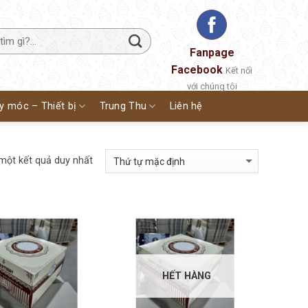
Fanpage
Facebook
Kết nối
với chúng tôi
y móc – Thiết bị
Trung Thu
Liên hệ
 một kết quả duy nhất
HẾT HÀNG