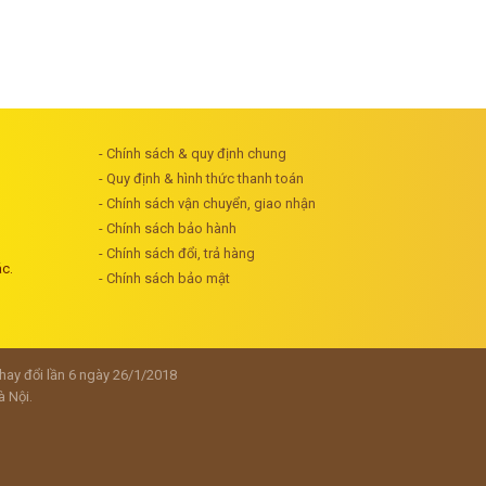
- Chính sách & quy định chung
- Quy định & hình thức thanh toán
- Chính sách vận chuyển, giao nhận
- Chính sách bảo hành
- Chính sách đổi, trả hàng
ác.
- Chính sách bảo mật
y đổi lần 6 ngày 26/1/2018
à Nội.