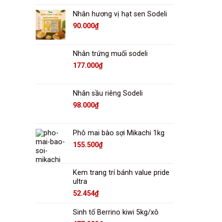
Nhân hương vị hạt sen Sodeli
90.000
₫
Nhân trứng muối sodeli
177.000
₫
Nhân sầu riêng Sodeli
98.000
₫
Phô mai bào sợi Mikachi 1kg
155.500
₫
Kem trang trí bánh value pride
ultra
52.454
₫
Sinh tố Berrino kiwi 5kg/xô