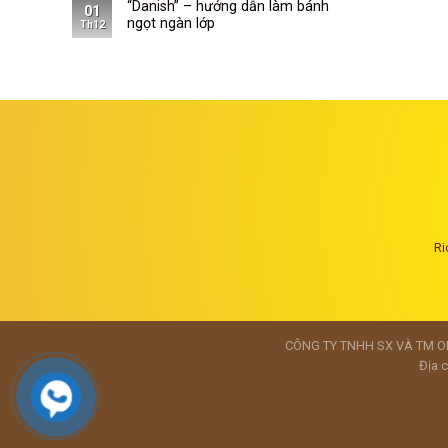
“Danish” – hướng dẫn làm bánh
01
ngọt ngàn lớp
Th12
Ri
CÔNG TY TNHH SX VÀ TM ONG
Địa c