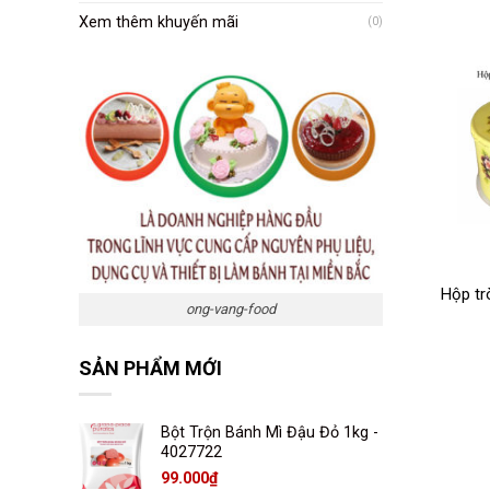
Xem thêm khuyến mãi
(0)
Hộp tr
ong-vang-food
SẢN PHẨM MỚI
Bột Trộn Bánh Mì Đậu Đỏ 1kg -
4027722
99.000
₫