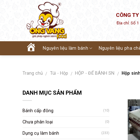
Skip
to
CÔNG TY
content
Địa chỉ: Số 
Nguyên liệu làm bánh
Nguyên liệu pha ch
Trang
chủ
Trang chủ
Túi - Hộp
HỘP - ĐẾ BÁNH SN
Hộp sinh
/
/
/
DANH MỤC SẢN PHẨM
Bánh cấp đông
(10)
Chưa phân loại
(0)
Dụng cụ làm bánh
(233)