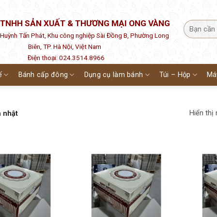
 TNHH SẢN XUẤT & THƯƠNG MẠI ONG VÀNG
1 Huỳnh Tấn Phát, Khu công nghiệp Sài Đồng B, Phường Long
Biên, TP. Hà Nội, Việt Nam
Điện thoại: 024.3514.8966
ế
Bánh cấp đông
Dụng cụ làm bánh
Túi – Hộp
Má
Hiển thị
 nhật