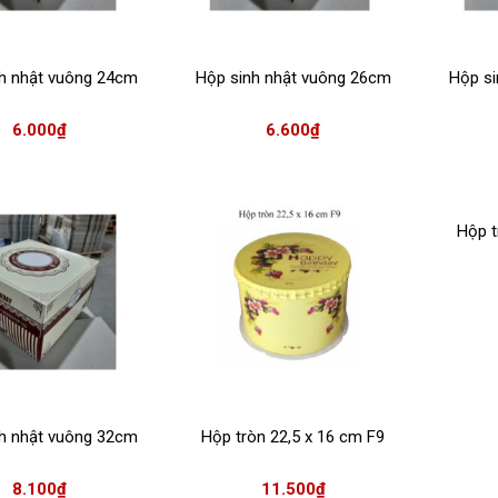
h nhật vuông 24cm
Hộp sinh nhật vuông 26cm
Hộp si
6.000
₫
6.600
₫
Hộp t
h nhật vuông 32cm
Hộp tròn 22,5 x 16 cm F9
8.100
₫
11.500
₫