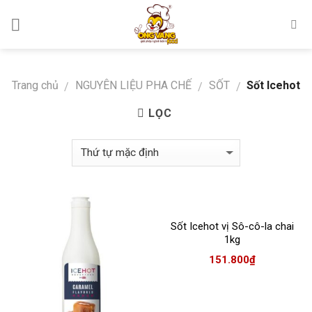
Skip
to
content
Trang chủ
NGUYÊN LIỆU PHA CHẾ
SỐT
Sốt Icehot
/
/
/
LỌC
Sốt Icehot vị Sô-cô-la chai
1kg
151.800
₫