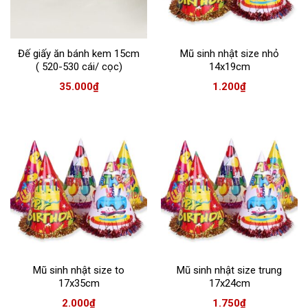
Đế giấy ăn bánh kem 15cm
Mũ sinh nhật size nhỏ
( 520-530 cái/ cọc)
14x19cm
35.000
₫
1.200
₫
Mũ sinh nhật size to
Mũ sinh nhật size trung
17x35cm
17x24cm
2.000
₫
1.750
₫