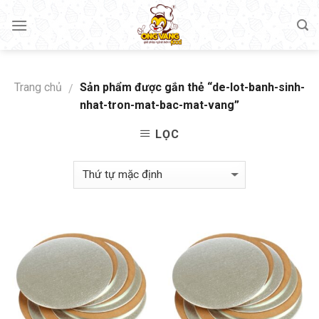
Skip
to
content
Trang chủ
Sản phẩm được gắn thẻ “de-lot-banh-sinh-
/
nhat-tron-mat-bac-mat-vang”
LỌC