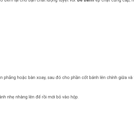
 đem lại cho bạn chất lượng tuyệt vời.
Đế bánh
ép chặt cứng cáp, 
àn phẳng hoặc bàn xoay, sau đó cho phần cốt bánh lên chính giữa và 
h nhẹ nhàng lên đế rồi mới bỏ vào hộp.