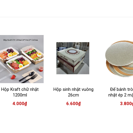
Hộp Kraft chữ nhật
Hộp sinh nhật vuông
Đế bánh trò
1200ml
26cm
nhật ép 2 mặ
26)
4.000
₫
6.600
₫
3.800