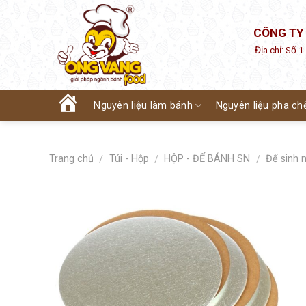
Skip
to
CÔNG TY
content
Địa chỉ: Số 
Nguyên liệu làm bánh
Nguyên liệu pha ch
Trang
chủ
Trang chủ
Túi - Hộp
HỘP - ĐẾ BÁNH SN
Đế sinh 
/
/
/