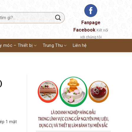
Fanpage
Facebook
Kết nối
với chúng tôi
y móc – Thiết bị
Trung Thu
Liên hệ
)
 ép 1 mặt