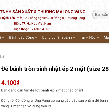
 TNHH SẢN XUẤT & THƯƠNG MẠI ONG VÀNG
1 Huỳnh Tấn Phát, Khu công nghiệp Sài Đồng B, Phường Long
Biên, TP. Hà Nội, Việt Nam
Điện thoại: 024.3514.8966
ế
Bánh cấp đông
Dụng cụ làm bánh
Túi – Hộp
Má
nhật
Đế bánh tròn sinh nhật ép 2 mặt (size 28
4.100
₫
Bạn đang cần tìm
đế lót bánh ép 2
mặt chắc chắn!
Đúng rồi đó! Công ty Ong Vàng có cung cấp các sản phẩm đế bánh
vàng, 1 mặt bạc vô cùng tiện lợi.