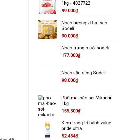
1kg - 4027722
99.000
₫
Nhân hương vị hạt sen
Sodeli
90.000
₫
Nhân trứng muối sodeli
177.000
₫
Nhân sầu riêng Sodeli
98.000
₫
Phô mai bào sợi Mikachi
1kg
155.500
₫
Kem trang trí bánh value
pride ultra
52.454
₫