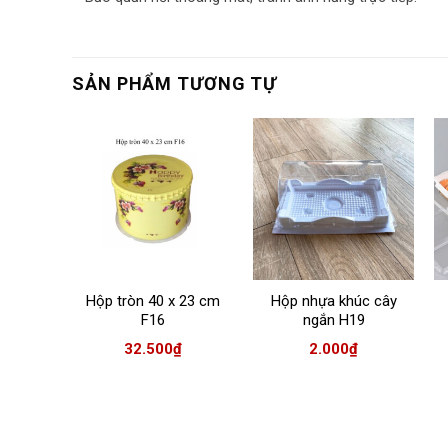
SẢN PHẨM TƯƠNG TỰ
 16 cm
₫
Hộp tròn 40 x 23 cm
Hộp nhựa khúc cây
F16
ngắn H19
32.500
₫
2.000
₫