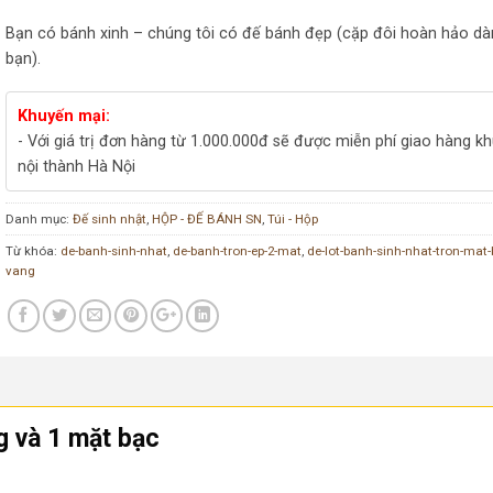
Bạn có bánh xinh – chúng tôi có đế bánh đẹp (cặp đôi hoàn hảo d
bạn).
Khuyến mại:
- Với giá trị đơn hàng từ 1.000.000đ sẽ được miễn phí giao hàng k
nội thành Hà Nội
Danh mục:
Đế sinh nhật
,
HỘP - ĐẾ BÁNH SN
,
Túi - Hộp
Từ khóa:
de-banh-sinh-nhat
,
de-banh-tron-ep-2-mat
,
de-lot-banh-sinh-nhat-tron-mat
vang
g và 1 mặt bạc