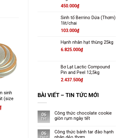
450.000
₫
Sinh tố Berrino Dứa (Thơm)
1lit/chai
103.000
₫
Hạnh nhân hạt thùng 25kg
6.825.000
₫
Bơ Lạt Lactic Compound
Pin and Peel 12,5kg
2.437.500
₫
n sinh
BÀI VIẾT – TIN TỨC MỚI
t (size
₫
Công thức chocolate cookie
06
giòn rụm ngày tết
Th1
Công thức bánh tar đào hạnh
06
nhân dẻo thơm
Th12