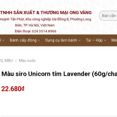
 TNHH SẢN XUẤT & THƯƠNG MẠI ONG VÀNG
1 Huỳnh Tấn Phát, Khu công nghiệp Sài Đồng B, Phường Long
Biên, TP. Hà Nội, Việt Nam
Điện thoại: 024.3514.8966
ế
Bánh cấp đông
Dụng cụ làm bánh
Túi – Hộp
Má
NG, MÀU
Màu nước
/
Màu siro Unicorn tím Lavender (60g/cha
22.680
₫