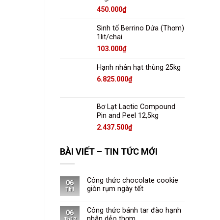
450.000
₫
Sinh tố Berrino Dứa (Thơm)
1lit/chai
103.000
₫
Hạnh nhân hạt thùng 25kg
6.825.000
₫
Bơ Lạt Lactic Compound
Pin and Peel 12,5kg
2.437.500
₫
BÀI VIẾT – TIN TỨC MỚI
Công thức chocolate cookie
06
giòn rụm ngày tết
Th1
Công thức bánh tar đào hạnh
06
nhân dẻo thơm
Th12