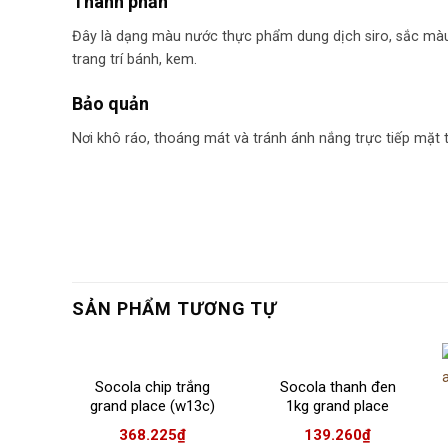
Thành phần
Đây là dạng màu nước thực phẩm dung dịch siro, sắc màu
trang trí bánh, kem.
Bảo quản
Nơi khô ráo, thoáng mát và tránh ánh nắng trực tiếp mặt t
SẢN PHẨM TƯƠNG TỰ
Socola chip trắng
Socola thanh đen
grand place (w13c)
1kg grand place
2,5kg
(D004)
368.225
₫
139.260
₫