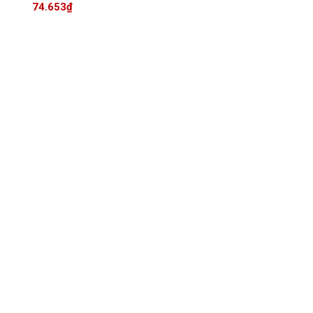
xanh avoset rich’s
74.653
₫