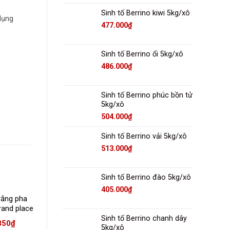
Sinh tố Berrino kiwi 5kg/xô
dụng
477.000
₫
Sinh tố Berrino ổi 5kg/xô
486.000
₫
Sinh tố Berrino phúc bồn tử
5kg/xô
504.000
₫
Sinh tố Berrino vải 5kg/xô
513.000
₫
Sinh tố Berrino đào 5kg/xô
405.000
₫
rắng pha
Socola cạo sủi thanh
Kem trang trí và làm
rand place
trắng 2kg grand place
bánh Niagara farms
19)
(w007)
Rich’s
Sinh tố Berrino chanh dây
850
₫
278.080
₫
92.091
₫
5kg/xô