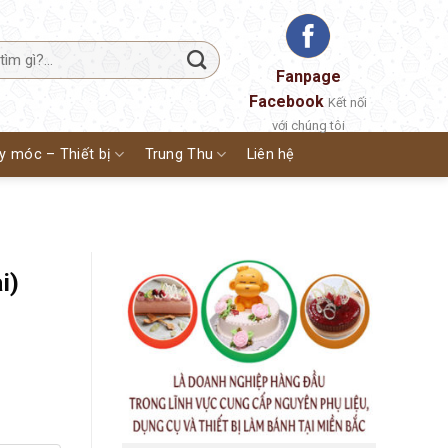
Fanpage
Facebook
Kết nối
với chúng tôi
y móc – Thiết bị
Trung Thu
Liên hệ
i)