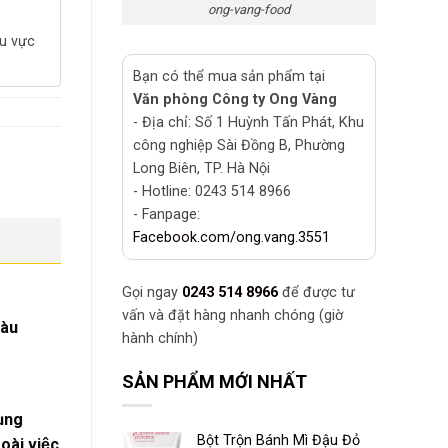
ong-vang-food
hu vực
Bạn có thể mua sản phẩm tại
Văn phòng Công ty Ong Vàng
- Địa chỉ: Số 1 Huỳnh Tấn Phát, Khu
công nghiệp Sài Đồng B, Phường
Long Biên, TP. Hà Nội
- Hotline: 0243 514 8966
- Fanpage:
Facebook.com/ong.vang.3551
Gọi ngay
0243 514 8966
để được tư
vấn và đặt hàng nhanh chóng (giờ
màu
hành chính)
SẢN PHẨM MỚI NHẤT
ụng
Bột Trộn Bánh Mì Đậu Đỏ
ài việc