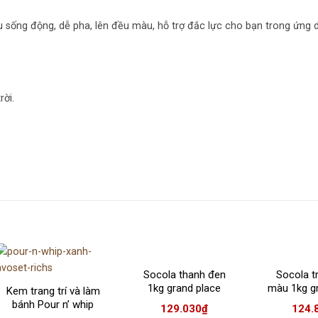
 sống động, dễ pha, lên đều màu, hỗ trợ đắc lực cho bạn trong ứng 
rời.
Socola thanh đen
Socola t
1kg grand place
màu 1kg g
Kem trang trí và làm
(D045)
(w0
bánh Pour n’ whip
129.030
₫
124.