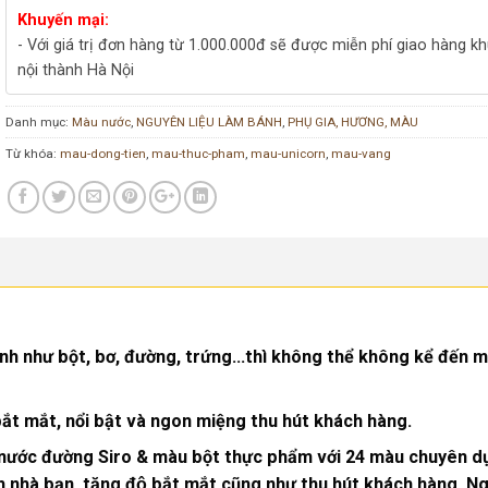
Khuyến mại:
- Với giá trị đơn hàng từ 1.000.000đ sẽ được miễn phí giao hàng k
nội thành Hà Nội
Danh mục:
Màu nước
,
NGUYÊN LIỆU LÀM BÁNH
,
PHỤ GIA, HƯƠNG, MÀU
Từ khóa:
mau-dong-tien
,
mau-thuc-pham
,
mau-unicorn
,
mau-vang
nh như bột, bơ, đường, trứng…thì không thể không kể đến 
 mắt, nổi bật và ngon miệng thu hút khách hàng.
ác nước đường Siro & màu bột thực phẩm với 24 màu chuyên d
nhà bạn, tăng độ bắt mắt cũng như thu hút khách hàng. Ngo