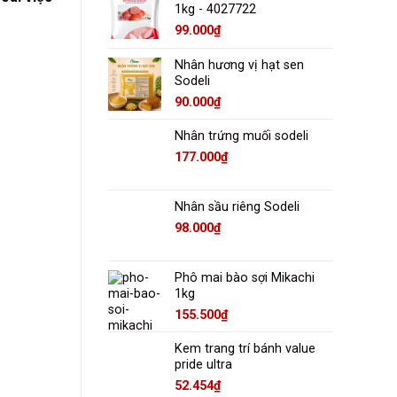
1kg - 4027722
99.000
₫
Nhân hương vị hạt sen
Sodeli
90.000
₫
Nhân trứng muối sodeli
177.000
₫
Nhân sầu riêng Sodeli
98.000
₫
Phô mai bào sợi Mikachi
1kg
155.500
₫
Kem trang trí bánh value
pride ultra
52.454
₫