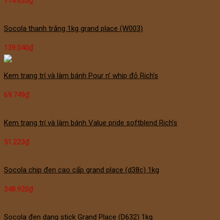
114.620
₫
Socola thanh trắng 1kg grand place (W003)
139.040
₫
Kem trang trí và làm bánh Pour n’ whip đỏ Rich’s
69.749
₫
Kem trang trí và làm bánh Value pride softblend Rich’s
51.223
₫
Socola chip đen cao cấp grand place (d38c) 1kg
348.920
₫
Socola đen dạng stick Grand Place (D632) 1kg