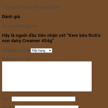
–
L
ưu ý
: không tái đông sản phẩm.
Đánh giá
Chưa có đánh giá nào.
Hãy là người đầu tiên nhận xét “Kem béo Rich’s
non dairy Creamer 454g”
Đánh giá của bạn
Nhận xét của bạn
*
Tên
*
Email
*