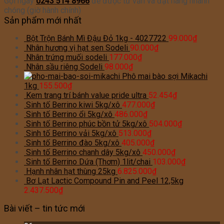
Gọi ngay
0243 514 8966
để được tư vấn và đặt hàng nhanh
chóng (giờ hành chính)
Sản phẩm mới nhất
Bột Trộn Bánh Mì Đậu Đỏ 1kg - 4027722
99.000
₫
Nhân hương vị hạt sen Sodeli
90.000
₫
Nhân trứng muối sodeli
177.000
₫
Nhân sầu riêng Sodeli
98.000
₫
Phô mai bào sợi Mikachi
1kg
155.500
₫
Kem trang trí bánh value pride ultra
52.454
₫
Sinh tố Berrino kiwi 5kg/xô
477.000
₫
Sinh tố Berrino ổi 5kg/xô
486.000
₫
Sinh tố Berrino phúc bồn tử 5kg/xô
504.000
₫
Sinh tố Berrino vải 5kg/xô
513.000
₫
Sinh tố Berrino đào 5kg/xô
405.000
₫
Sinh tố Berrino chanh dây 5kg/xô
450.000
₫
Sinh tố Berrino Dứa (Thơm) 1lit/chai
103.000
₫
Hạnh nhân hạt thùng 25kg
6.825.000
₫
Bơ Lạt Lactic Compound Pin and Peel 12,5kg
2.437.500
₫
Bài viết – tin tức mới