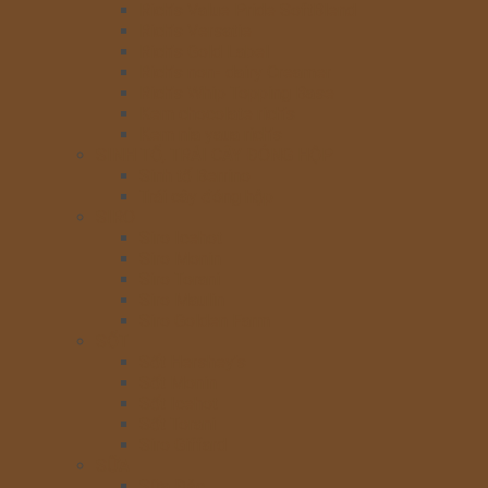
Rich’s Value Pride SoftBlend
Rich’s Versatie
Rich’s Gold Label
Rich’s non- dairy Creamer
Rich’s Whip Topping Base
Kem chocolate rich’s
Kem nia yaua rich’s
SINH TỐ, TRÁI CÂY ĐÓNG HỘP
Sinh tố Berrino
Trái cây đóng hộp
SIRO
Siro Icehot
Siro Monin
Siro Torani
Siro Maulin
Siro Golden Farm
SỐT
Sốt Hershey’s
Sốt Monin
Sốt Icehot
Sốt Torani
Siro Giffard
SỮA
Sữa Đặc