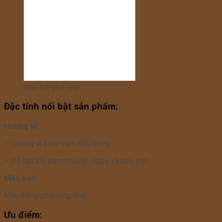
rich-lun-pha-che
Đặc tính nổi bật sản phẩm:
Hương vị:
– Hương vị kem vani đặc trưng.
– Độ tan tốt, kem nhuyễn, ngậy và béo mịn.
Màu sắc:
Màu trắng pha vàng nhẹ.
Ưu điểm: