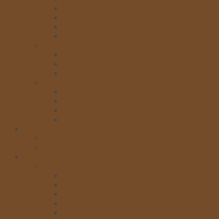
Sữa Tươi
Nước Cốt Dừa
Mật Ong
Đường Đen
BỘT MIX PHA CHẾ
Bột Trà Xanh
Bột sữa
Bột socola và cacao
TRÀ,TRÂN CHÂU,THẠCH,PUDDING
Trà
Trân Châu
Thạch
Pudding
Bánh cấp đông
Đế tart
Bánh đông lạnh Jon Donaire
Dụng cụ làm bánh
KHUÔN – KHAY
Khay nướng bánh
Khay nhựa đựng bánh
Khuôn cake các loại
Khuôn gato
Khuôn pizza