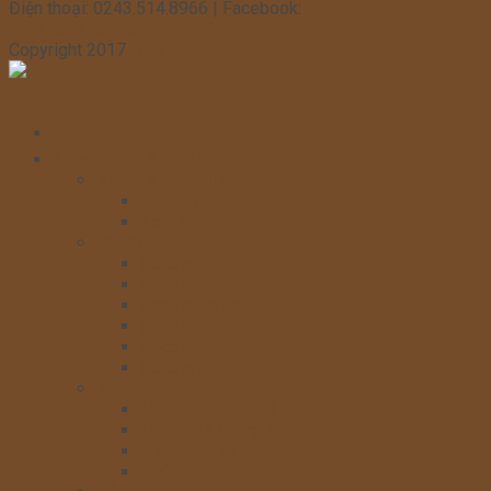
Điện thoại: 0243.514.8966 | Facebook:
Facebook.com/ong.vang.3551
Copyright 2017
Ong Vang Food
Trang chủ
Nguyên liệu làm bánh
KEM LÀM BÁNH
Kem Topping
Kem Whipping
SOCOLA
Socola Thanh
Socola Sệt
Socola Hạt nút
Socola Chip
Socola Bột
Socola Stick
MỨT
Mứt nhân (có xác)
Mứt nhân không xác
Mứt trang trí
Phủ bóng