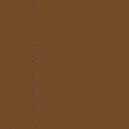
Khuôn đổ socola
Khuôn mousse
Khuôn sandwich
DAO
Dao cắt bánh
Dao chà láng
DỤNG CỤ
Bay cán
Dụng cụ cắt bột
Dụng cụ xúc bánh
Dụng cụ tách trứng, tạo hình
Đui bắt hoa kem
DỤNG CỤ KHÁC
Áo Bếp Bánh
Bàn Xoay
Cây cán bột
Cây vét
Cọ quét
Dao nhựa, muỗng nhựa
Đế giấy-mũ-nến sinh nhật
Lồng đánh trứng
Túi bắt kem
Phễu
Túi – Hộp