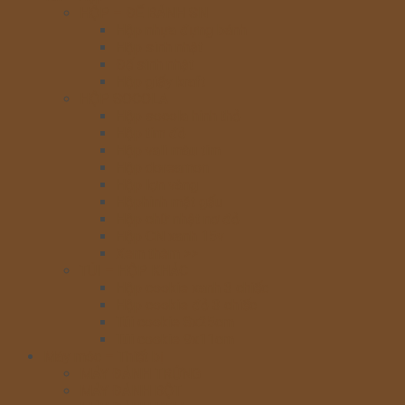
HỘP – ĐẾ BÁNH SN
Hộp nhựa đựng bánh
Hộp sinh nhật
Đế sinh nhật
Hộp giấy kraft
HỘP SOCOLA
Hộp socola hình thỏ
Hộp tim đỏ
Hộp vali màu tím
Hộp doreamon
Hộp lợn vàng
Hộphình mặt gấu
Hộp chữ nhật nơ đỏ
Hộp CN xanh 15v
Xem thêm >>
TÚI – HỘP KHÁC
Hộp cookie xanh 3 chiếc
Hộp cookie đỏ 3 chiếc
Túi cookie 8x25cm
Túi cookie 9x11cm
Máy móc – Thiết bị
MÁY ĐÁNH TRỨNG
MÁY ĐÁNH BỘT