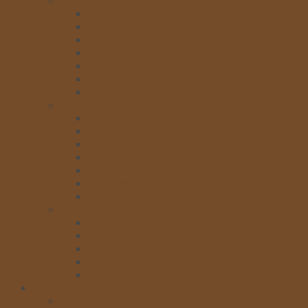
BỘT LÀM BÁNH
Bột khác
Bột mỳ
Bột trộn sẵn Puratos
Bột trộn sẵn Rich’s
Bột làm bánh bông lan-chiffon
Bột làm bánh su kem
Bột làm bánh mỳ hàn quốc
PHỤ GIA, HƯƠNG, MÀU
Phụ gia Puratos
Màu bột
Hương liệu
Phụ gia
Màu nhũ
Màu nước
Màu gel
NGUYÊN LIỆU KHÁC
Bơ-Phô Mai-Cream cheese
Sữa-Nước đường
Chà bông
Gelatine
Hạnh nhân-nho khô
Nguyên liệu pha chế
KEM PHA CHẾ