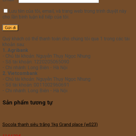
Lưu tên của tôi, email, và trang web trong trình duyệt này
cho lần bình luận kế tiếp của tôi.
Quý khách có thể thanh toán cho chúng tôi qua 1 trong các tài
khoản sau:
1. Agribank
- Chủ tài khoản: Nguyễn Thụy Ngọc Nhung
- Số tài khoản: 1220205065090
- Chi nhánh: Long Biên - Hà Nội
2. Vietcombank
- Chủ tài khoản: Nguyễn Thụy Ngọc Nhung
- Số tài khoản: 0011002960691
- Chi nhánh: Long Biên - Hà Nội
Sản phẩm tương tự
Socola thanh siêu trắng 1kg Grand place (w023)