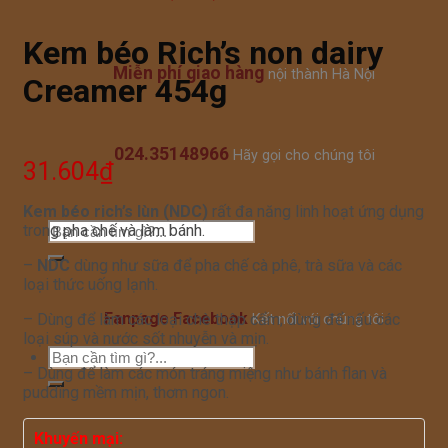
Kem béo Rich’s non dairy
Miễn phí giao hàng
nội thành Hà Nội
Creamer 454g
024.35148966
Hãy gọi cho chúng tôi
31.604
₫
Kem béo rich’s lùn (NDC)
rất đa năng linh hoạt ứng dụng
trong pha chế và làm bánh.
–
NDC
dùng như sữa để pha chế cà phê, trà sữa và các
loại thức uống lạnh.
Fanpage Facebook
– Dùng để làm các loại chè thập cẩm; dùng để nấu các
Kết nối với chúng tôi
loại súp và nước sốt nhuyễn và mịn.
– Dùng để làm các món tráng miệng như bánh flan và
pudding mềm mịn, thơm ngon.
Khuyến mại: