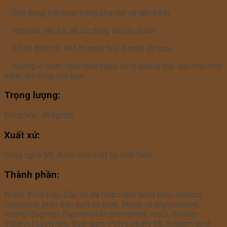
– Ứng dụng linh hoạt trong pha chế và làm bánh
– Hộp nhỏ tiện lợi, dễ sử dụng và bảo quản.
– Độ ổn định tốt, khó bị phân hủy ở nhiệt độ cao.
– Hương vị thơm ngon béo ngậy, tăng cường hấp dẫn cho món
bánh, đồ uống của bạn.
Trọng lượng:
Đóng hộp: 454gram.
Xuất xứ:
Công nghệ Mỹ được sản xuất tại Việt Nam.
Thành phần:
Nước, Xi-rô bắp, Dầu cọ đã hydro hóa hoàn toàn, Sodium
Caseinate (một dẫn xuất từ sữa), Mono và diglycerides,
hương tổng hợp, Dipotassium phosphate, muối, Sodium
Stearoyl Lactylate, Guar gum, Polysorbate 60, Sodium acid