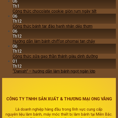
06
Th1
Công thức chocolate cookie giòn rụm ngày tết
06
Th12
Công thức bánh tar đào hạnh nhân dẻo thơm
06
Th12
Hướng dẫn làm bánh chiffon phomai tan chảy
06
Th12
Công thức sữa gạo thần thánh giàu dinh dưỡng
01
Th12
“Danish” – hướng dẫn làm bánh ngọt ngàn lớp
CÔNG TY TNHH SẢN XUẤT & THƯƠNG MẠI ONG VÀNG
Là doanh nghiệp hàng đầu trong lĩnh vực cung cấp
nguyên liệu làm bánh, máy móc thiết bị làm bánh tại Miền Bắc.