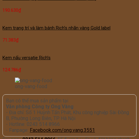
190.630
₫
Kem trang trí và làm bánh Rich’s nhãn vàng Gold label
71.383
₫
Kem nấu versatie Rich’s
124.786
₫
ong-vang-food
Bạn có thể mua sản phẩm tại
Văn phòng Công ty Ong Vàng
- Địa chỉ: Số 1 Huỳnh Tấn Phát, Khu công nghiệp Sài Đồng
B, Phường Long Biên, TP. Hà Nội
- Hotline: 0243 514 8966
- Fanpage:
Facebook.com/ong.vang.3551