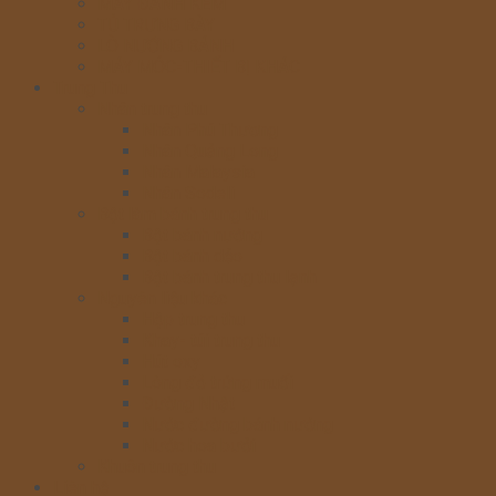
MÁY ĐÁNH KEM
TỦ TRƯNG BÀY
LÒ NƯỚNG BÁNH
MÁY MÓC-THIẾT BỊ KHÁC
Trung Thu
Nhân trung thu
Nhân Phú Thương
Nhân Quảng Long
Nhân Malaysia
Nhân Sodeli
Bột làm bánh trung thu
Bột bánh nướng
Bột bánh dẻo
Bột bánh trung thu lạnh
Nguyên liệu khác
Hộp trung thu
Khay- túi trung thu
Hút oxy
Lòng đỏ trứng muối
Đường Nhật
Nước đường bánh nướng
Nước hoa bưởi
Khuôn trung thu
Liên hệ