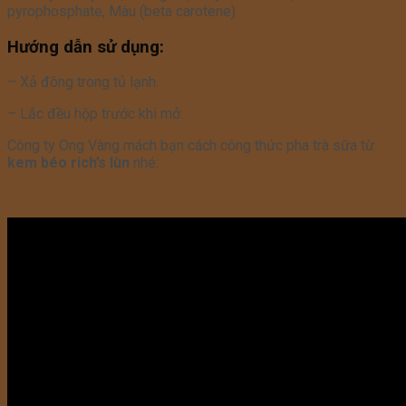
pyrophosphate, Màu (beta carotene)
Hướng dẫn sử dụng:
– Xả đông trong tủ lạnh.
– Lắc đều hộp trước khi mở.
Công ty Ong Vàng mách bạn cách công thức pha trà sữa từ
kem béo rich’s lùn
nhé: