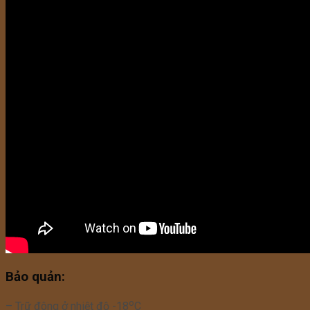
Bảo quản:
o
– Trữ đông ở nhiệt độ -18
C