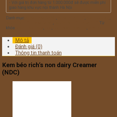
- Với giá trị đơn hàng từ 1.000.000đ sẽ được miễn phí
giao hàng khu vực nội thành Hà Nội
Danh mục:
KEM LÀM BÁNH
,
KEM PHA CHẾ
,
Kem topping
,
NGUYÊN LIỆU LÀM BÁNH
,
NGUYÊN LIỆU PHA CHẾ
Từ
khóa:
kem-béo-richs
,
ndc
,
non-dairy-creamer
,
sữa-lùn
Mô tả
Đánh giá (0)
Thông tin thanh toán
Kem béo rich’s non dairy Creamer
(NDC)