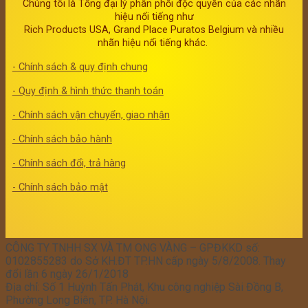
Chúng tôi là Tổng đại lý phân phối độc quyền của các nhãn
hiệu nổi tiếng như
Rich Products USA, Grand Place Puratos Belgium và nhiều
nhãn hiệu nổi tiếng khác.
- Chính sách & quy định chung
- Quy định & hình thức thanh toán
- Chính sách vận chuyển, giao nhận
- Chính sách bảo hành
- Chính sách đổi, trả hàng
- Chính sách bảo mật
CÔNG TY TNHH SX VÀ TM ONG VÀNG – GPĐKKD số:
0102855283 do Sở KH.ĐT TP.HN cấp ngày 5/8/2008. Thay
đổi lần 6 ngày 26/1/2018
Địa chỉ: Số 1 Huỳnh Tấn Phát, Khu công nghiệp Sài Đồng B,
Phường Long Biên, TP. Hà Nội.