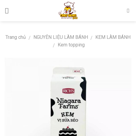
Skip
to
content
Trang chủ
NGUYÊN LIỆU LÀM BÁNH
KEM LÀM BÁNH
/
/
Kem topping
/