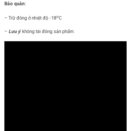
Bảo quản:
o
– Trữ đông ở nhiệt độ -18
C
–
L
ưu ý
: không tái đông sản phẩm.