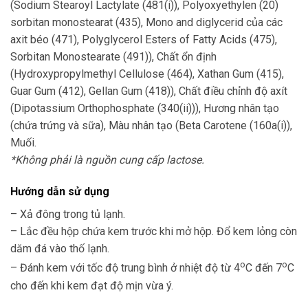
(Sodium Stearoyl Lactylate (481(i)), Polyoxyethylen (20)
sorbitan monostearat (435), Mono and diglycerid của các
axit béo (471), Polyglycerol Esters of Fatty Acids (475),
Sorbitan Monostearate (491)), Chất ổn định
(Hydroxypropylmethyl Cellulose (464), Xathan Gum (415),
Guar Gum (412), Gellan Gum (418)), Chất điều chỉnh độ axít
(Dipotassium Orthophosphate (340(ii))), Hương nhân tạo
(chứa trứng và sữa), Màu nhân tạo (Beta Carotene (160a(i)),
Muối.
*Không phải là nguồn cung cấp lactose.
Hướng dẫn sử dụng
– Xả đông trong tủ lạnh.
– Lắc đều hộp chứa kem trước khi mở hộp. Đổ kem lỏng còn
dăm đá vào thố lạnh.
o
o
– Đánh kem với tốc độ trung bình ở nhiệt độ từ 4
C đến 7
C
cho đến khi kem đạt độ mịn vừa ý.