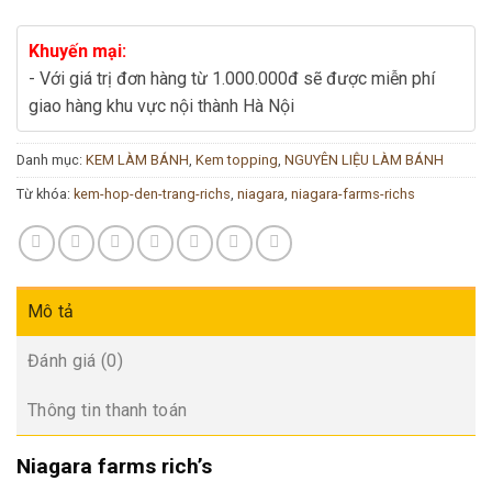
Khuyến mại:
- Với giá trị đơn hàng từ 1.000.000đ sẽ được miễn phí
giao hàng khu vực nội thành Hà Nội
Danh mục:
KEM LÀM BÁNH
,
Kem topping
,
NGUYÊN LIỆU LÀM BÁNH
Từ khóa:
kem-hop-den-trang-richs
,
niagara
,
niagara-farms-richs
Mô tả
Đánh giá (0)
Thông tin thanh toán
Niagara farms rich’s