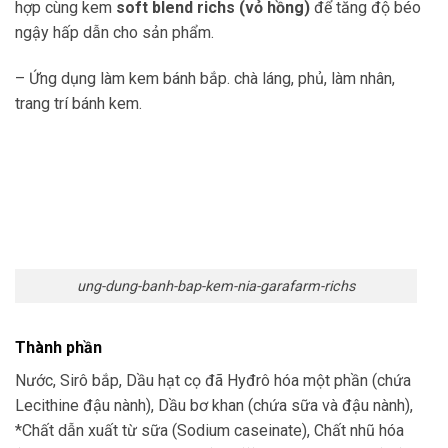
hợp cùng kem
soft blend richs (vỏ hồng)
để tăng độ béo
ngậy hấp dẫn cho sản phẩm.
– Ứng dụng làm kem bánh bắp. chà láng, phủ, làm nhân,
trang trí bánh kem.
ung-dung-banh-bap-kem-nia-garafarm-richs
Thành phần
Nước, Sirô bắp, Dầu hạt cọ đã Hyđrô hóa một phần (chứa
Lecithine đậu nành), Dầu bơ khan (chứa sữa và đậu nành),
*Chất dẫn xuất từ sữa (Sodium caseinate), Chất nhũ hóa