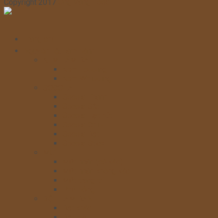
Copyright 2017
Ong Vang Food
Trang chủ
Nguyên liệu làm bánh
KEM LÀM BÁNH
Kem Topping
Kem Whipping
SOCOLA
Socola Thanh
Socola Sệt
Socola Hạt nút
Socola Chip
Socola Bột
Socola Stick
MỨT
Mứt nhân (có xác)
Mứt nhân không xác
Mứt trang trí
Phủ bóng
BỘT LÀM BÁNH
Bột khác
Bột mỳ