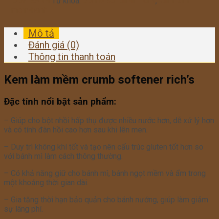
LÀM BÁNH
Từ khóa:
crumb-softener-richs
,
kem-lam-
mem-banh
Mô tả
Đánh giá (0)
Thông tin thanh toán
Kem làm mềm crumb softener rich’s
Đặc tính nổi bật sản phẩm:
– Giúp cho bột nhồi hấp thụ được nhiều nước hơn, dễ xử lý hơn
và có tính đàn hồi cao hơn sau khi lên men.
– Duy trì không khí tốt và tạo nên cấu trúc gluten tốt hơn so
với bánh mì làm cách thông thường.
– Có khả năng giữ cho bánh mì, bánh ngọt mềm và ẩm trong
một khoảng thời gian dài.
– Gia tăng thời hạn bảo quản cho bánh nướng, giúp làm giảm
sự lãng phí.