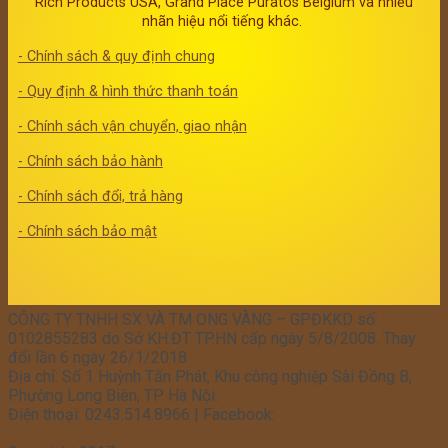
Rich Products USA, Grand Place Puratos Belgium và nhiều
nhãn hiệu nổi tiếng khác.
- Chính sách & quy định chung
- Quy định & hình thức thanh toán
- Chính sách vận chuyển, giao nhận
- Chính sách bảo hành
- Chính sách đổi, trả hàng
- Chính sách bảo mật
CÔNG TY TNHH SX VÀ TM ONG VÀNG – GPĐKKD số:
0102855283 do Sở KH.ĐT TP.HN cấp ngày 5/8/2008. Thay
đổi lần 6 ngày 26/1/2018
Địa chỉ: Số 1 Huỳnh Tấn Phát, Khu công nghiệp Sài Đồng B,
Phường Long Biên, TP. Hà Nội.
Điện thoại: 0243.514.8966 | Facebook:
Facebook.com/ong.vang.3551