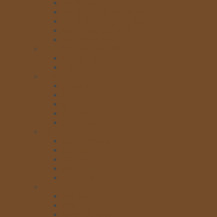
Rich’s Gold Label
Rich’s non- dairy Creamer
Rich’s Whip Topping Base
Kem chocolate rich’s
Kem nia yaua rich’s
SINH TỐ, TRÁI CÂY ĐÓNG HỘP
Sinh tố Berrino
Trái cây đóng hộp
SIRO
Siro Icehot
Siro Monin
Siro Torani
Siro Maulin
Siro Golden Farm
SỐT
Sốt Hershey’s
Sốt Monin
Sốt Icehot
Sốt Torani
Siro Giffard
SỮA
Sữa Đặc
Sữa Tươi
Nước Cốt Dừa