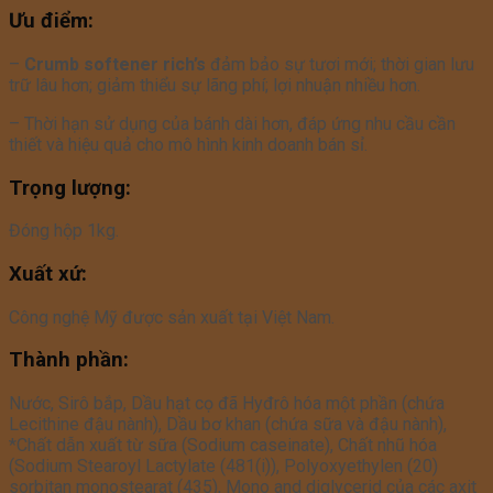
Ưu điểm:
–
Crumb softener rich’s
đảm bảo sự tươi mới; thời gian lưu
trữ lâu hơn; giảm thiểu sự lãng phí; lợi nhuận nhiều hơn.
– Thời hạn sử dụng của bánh dài hơn, đáp ứng nhu cầu cần
thiết và hiệu quả cho mô hình kinh doanh bán sỉ.
Trọng lượng:
Đóng hộp 1kg.
Xuất xứ:
Công nghệ Mỹ được sản xuất tại Việt Nam.
Thành phần:
Nước, Sirô bắp, Dầu hạt cọ đã Hyđrô hóa một phần (chứa
Lecithine đậu nành), Dầu bơ khan (chứa sữa và đậu nành),
*Chất dẫn xuất từ sữa (Sodium caseinate), Chất nhũ hóa
(Sodium Stearoyl Lactylate (481(i)), Polyoxyethylen (20)
sorbitan monostearat (435), Mono and diglycerid của các axit