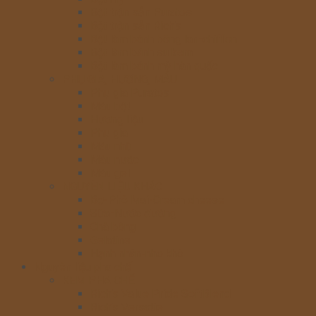
Bột trộn sẵn Puratos
Bột trộn sẵn Rich’s
Bột làm bánh bông lan-chiffon
Bột làm bánh su kem
Bột làm bánh mỳ hàn quốc
PHỤ GIA, HƯƠNG, MÀU
Phụ gia Puratos
Màu bột
Hương liệu
Phụ gia
Màu nhũ
Màu nước
Màu gel
NGUYÊN LIỆU KHÁC
Bơ-Phô Mai-Cream cheese
Sữa-Nước đường
Chà bông
Gelatine
Hạnh nhân-nho khô
Nguyên liệu pha chế
KEM PHA CHẾ
Rich’s Value Pride SoftBlend
Rich’s Versatie