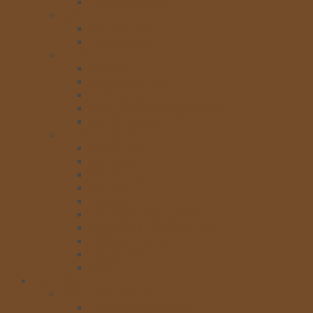
Khuôn sandwich
DAO
Dao cắt bánh
Dao chà láng
DỤNG CỤ
Bay cán
Dụng cụ cắt bột
Dụng cụ xúc bánh
Dụng cụ tách trứng, tạo hình
Đui bắt hoa kem
DỤNG CỤ KHÁC
Áo Bếp Bánh
Bàn Xoay
Cây cán bột
Cây vét
Cọ quét
Dao nhựa, muỗng nhựa
Đế giấy-mũ-nến sinh nhật
Lồng đánh trứng
Túi bắt kem
Phễu
Túi – Hộp
HỘP – ĐẾ BÁNH SN
Hộp nhựa đựng bánh