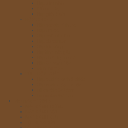
Hộp sinh nhật
Đế sinh nhật
Hộp giấy kraft
HỘP SOCOLA
Hộp socola hình thỏ
Hộp tim đỏ
Hộp vali màu tím
Hộp doreamon
Hộp lợn vàng
Hộphình mặt gấu
Hộp chữ nhật nơ đỏ
Hộp CN xanh 15v
Xem thêm >>
TÚI – HỘP KHÁC
Hộp cookie xanh 3 chiếc
Hộp cookie đỏ 3 chiếc
Túi cookie 8x25cm
Túi cookie 9x11cm
Máy móc – Thiết bị
MÁY ĐÁNH TRỨNG
MÁY ĐÁNH BỘT
MÁY ĐÁNH KEM
TỦ TRƯNG BÀY