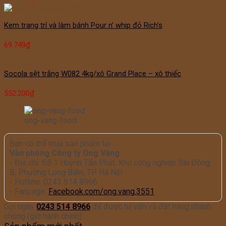
Kem trang trí và làm bánh Pour n’ whip đỏ Rich’s
69.749
₫
Socola sệt trắng W082 4kg/xô Grand Place – xô thiếc
552.200
₫
ong-vang-food
Bạn có thể mua sản phẩm tại
Văn phòng Công ty Ong Vàng
- Địa chỉ: Số 1 Huỳnh Tấn Phát, Khu công nghiệp Sài Đồng
B, Phường Long Biên, TP. Hà Nội
- Hotline: 0243 514 8966
- Fanpage:
Facebook.com/ong.vang.3551
Gọi ngay
0243 514 8966
để được tư vấn và đặt hàng nhanh
chóng (giờ hành chính)