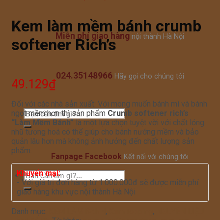
Kem làm mềm bánh crumb
Miễn phí giao hàng
nội thành Hà Nội
softener Rich’s
024.35148966
Hãy gọi cho chúng tôi
49.129
₫
Đối với các nhà sản xuất: Với mong muốn bánh mì và bánh
ngọt mềm hơn thì sản phẩm
Crumb softener rich’s
“Làm Mềm Bánh”
là một lựa chọn tuyệt vời với chất lỏng
nhũ tương hoá có thể giúp cho bánh nướng mềm và bảo
quản lâu hơn mà không ảnh hưởng đến chất lượng sản
phẩm.
Fanpage Facebook
Kết nối với chúng tôi
Khuyến mại:
- Với giá trị đơn hàng từ 1.000.000đ sẽ được miễn phí
giao hàng khu vực nội thành Hà Nội
Danh mục:
KEM LÀM BÁNH
,
Kem topping
,
NGUYÊN LIỆU