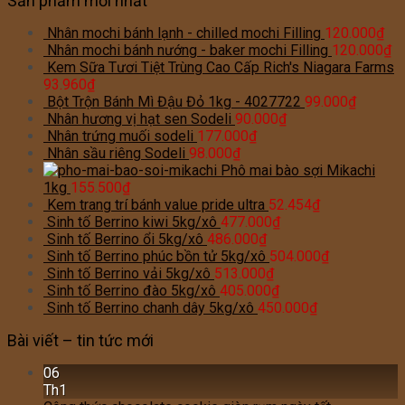
Sản phẩm mới nhất
Nhân mochi bánh lạnh - chilled mochi Filling
120.000
₫
Nhân mochi bánh nướng - baker mochi Filling
120.000
₫
Kem Sữa Tươi Tiệt Trùng Cao Cấp Rich's Niagara Farms
93.960
₫
Bột Trộn Bánh Mì Đậu Đỏ 1kg - 4027722
99.000
₫
Nhân hương vị hạt sen Sodeli
90.000
₫
Nhân trứng muối sodeli
177.000
₫
Nhân sầu riêng Sodeli
98.000
₫
Phô mai bào sợi Mikachi
1kg
155.500
₫
Kem trang trí bánh value pride ultra
52.454
₫
Sinh tố Berrino kiwi 5kg/xô
477.000
₫
Sinh tố Berrino ổi 5kg/xô
486.000
₫
Sinh tố Berrino phúc bồn tử 5kg/xô
504.000
₫
Sinh tố Berrino vải 5kg/xô
513.000
₫
Sinh tố Berrino đào 5kg/xô
405.000
₫
Sinh tố Berrino chanh dây 5kg/xô
450.000
₫
Bài viết – tin tức mới
06
Th1