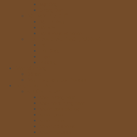
Mật Ong
Đường Đen
BỘT MIX PHA CHẾ
Bột Trà Xanh
Bột sữa
Bột socola và cacao
TRÀ,TRÂN CHÂU,THẠCH,PUDDING
Trà
Trân Châu
Thạch
Pudding
Bánh cấp đông
Đế tart
Bánh đông lạnh Jon Donaire
Dụng cụ làm bánh
KHUÔN – KHAY
Khay nướng bánh
Khay nhựa đựng bánh
Khuôn cake các loại
Khuôn gato
Khuôn pizza
Khuôn đổ socola
Khuôn mousse