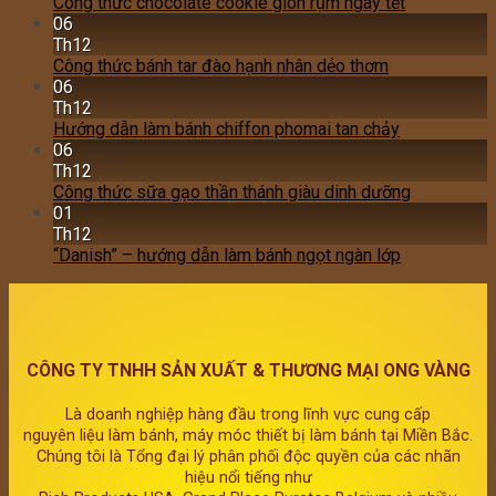
Công thức chocolate cookie giòn rụm ngày tết
06
Th12
Công thức bánh tar đào hạnh nhân dẻo thơm
06
Th12
Hướng dẫn làm bánh chiffon phomai tan chảy
06
Th12
Công thức sữa gạo thần thánh giàu dinh dưỡng
01
Th12
“Danish” – hướng dẫn làm bánh ngọt ngàn lớp
CÔNG TY TNHH SẢN XUẤT & THƯƠNG MẠI ONG VÀNG
Là doanh nghiệp hàng đầu trong lĩnh vực cung cấp
nguyên liệu làm bánh, máy móc thiết bị làm bánh tại Miền Bắc.
Chúng tôi là Tổng đại lý phân phối độc quyền của các nhãn
hiệu nổi tiếng như