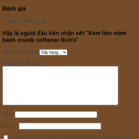
Đánh giá
Chưa có đánh giá nào.
Hãy là người đầu tiên nhận xét “Kem làm mềm
bánh crumb softener Rich’s”
Đánh giá của bạn
Nhận xét của bạn
*
Tên
*
Email
*
Lưu tên của tôi, email, và trang web trong trình duyệt này