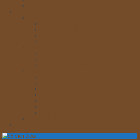
LÒ NƯỚNG BÁNH
MÁY MÓC-THIẾT BỊ KHÁC
Trung Thu
Nhân trung thu
Nhân Phú Thương
Nhân Quảng Long
Nhân Malaysia
Nhân Sodeli
Bột làm bánh trung thu
Bột bánh nướng
Bột bánh dẻo
Bột bánh trung thu lạnh
Nguyên liệu khác
Hộp trung thu
Khay- túi trung thu
Hút oxy
Lòng đỏ trứng muối
Đường Nhật
Nước đường bánh nướng
Nước hoa bưởi
Khuôn trung thu
Liên hệ