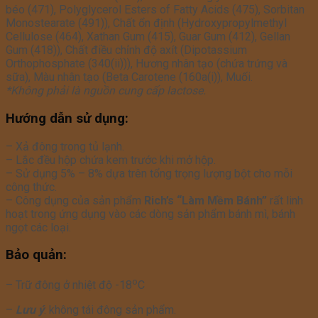
béo (471), Polyglycerol Esters of Fatty Acids (475), Sorbitan
Monostearate (491)), Chất ổn định (Hydroxypropylmethyl
Cellulose (464), Xathan Gum (415), Guar Gum (412), Gellan
Gum (418)), Chất điều chỉnh độ axít (Dipotassium
Orthophosphate (340(ii))), Hương nhân tạo (chứa trứng và
sữa), Màu nhân tạo (Beta Carotene (160a(i)), Muối.
*Không phải là nguồn cung cấp lactose.
Hướng dẫn sử dụng:
– Xả đông trong tủ lạnh.
– Lắc đều hộp chứa kem trước khi mở hộp.
– Sử dụng 5% – 8% dựa trên tổng trọng lượng bột cho mỗi
công thức.
– Công dụng của sản phẩm
Rich’s “Làm Mềm Bánh”
rất linh
hoạt trong ứng dụng vào các dòng sản phẩm bánh mì, bánh
ngọt các loại.
Bảo quản:
o
– Trữ đông ở nhiệt độ -18
C
–
L
ưu ý
: không tái đông sản phẩm.