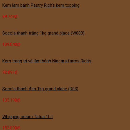
Kem làm bánh Pastry Rich’s kem topping
69.749
₫
Socola thanh trắng 1kg grand place (W003)
139.040
₫
Kem trang trí và làm bánh Niagara farms Rich’s
92.091
₫
Socola thanh đen 1kg grand place (D03)
135.190
₫
Whipping cream Tatua 1Lit
152.000
₫