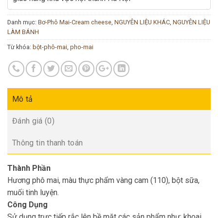
Danh mục:
Bơ-Phô Mai-Cream cheese
,
NGUYÊN LIỆU KHÁC
,
NGUYÊN LIỆU
LÀM BÁNH
Từ khóa:
bột-phô-mai
,
pho-mai
Mô tả
Đánh giá (0)
Thông tin thanh toán
Thành Phần
Hương phô mai, màu thực phẩm vàng cam (110), bột sữa,
muối tinh luyện.
Công Dụng
Sử dụng trực tiếp rắc lên bề mặt các sản phẩm như: khoai