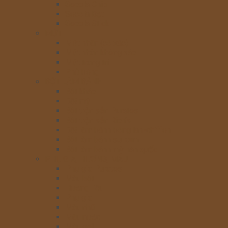
Socola Chip
Socola Bột
Socola Stick
MỨT
Mứt nhân (có xác)
Mứt nhân không xác
Mứt trang trí
Phủ bóng
BỘT LÀM BÁNH
Bột khác
Bột mỳ
Bột trộn sẵn Puratos
Bột trộn sẵn Rich’s
Bột làm bánh bông lan-chiffon
Bột làm bánh su kem
Bột làm bánh mỳ hàn quốc
PHỤ GIA, HƯƠNG, MÀU
Phụ gia Puratos
Màu bột
Hương liệu
Phụ gia
Màu nhũ
Màu nước
Màu gel