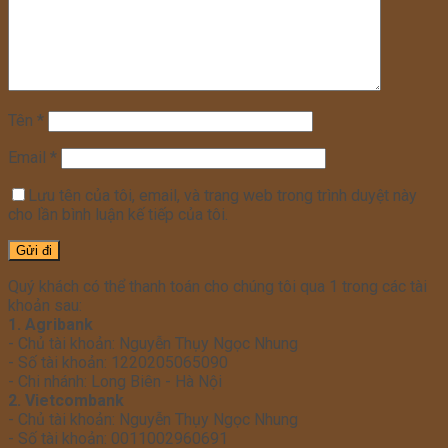
Tên
*
Email
*
Lưu tên của tôi, email, và trang web trong trình duyệt này
cho lần bình luận kế tiếp của tôi.
Quý khách có thể thanh toán cho chúng tôi qua 1 trong các tài
khoản sau:
1. Agribank
- Chủ tài khoản: Nguyễn Thụy Ngọc Nhung
- Số tài khoản: 1220205065090
- Chi nhánh: Long Biên - Hà Nội
2. Vietcombank
- Chủ tài khoản: Nguyễn Thụy Ngọc Nhung
- Số tài khoản: 0011002960691