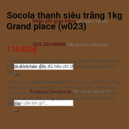
Socola thanh siêu trắng 1kg
Miễn phí giao hàng
nội thành Hà Nội
Grand place (w023)
024.35148966
Hãy gọi cho chúng tôi
114.620
₫
–
Socola trắng thanh 1kg
của tập đoàn Puratos Grand
Place đảm bảo đầy đủ tiêu chí chất lượng và giá thành
hợp lý.
– Đóng gói
thanh compound
dễ sử dụng, linh hoạt trong
nhiều ứng dụng, mang đến vị thơm ngon đặc trưng của
Fanpage Facebook
Kết nối với chúng tôi
cacao hòa quyện cùng vị sữa và độ bóng cho sản phẩm
chắc chắn sẽ chiều lòng được những vị khách yêu thích
socola.