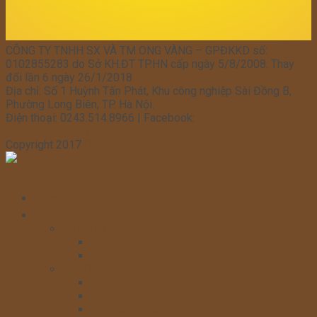
CÔNG TY TNHH SX VÀ TM ONG VÀNG – GPĐKKD số:
0102855283 do Sở KH.ĐT TP.HN cấp ngày 5/8/2008. Thay
đổi lần 6 ngày 26/1/2018
Địa chỉ: Số 1 Huỳnh Tấn Phát, Khu công nghiệp Sài Đồng B,
Phường Long Biên, TP. Hà Nội.
Điện thoại: 0243.514.8966 | Facebook:
Facebook.com/ong.vang.3551
Copyright 2017
Ong Vang Food
Trang chủ
Nguyên liệu làm bánh
KEM LÀM BÁNH
Kem Topping
Kem Whipping
SOCOLA
Socola Thanh
Socola Sệt
Socola Hạt nút