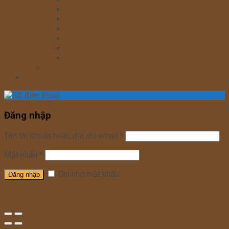
Khay- túi trung thu
Hút oxy
Lòng đỏ trứng muối
Đường Nhật
Nước đường bánh nướng
Nước hoa bưởi
Khuôn trung thu
Liên hệ
Đăng nhập
Tên tài khoản hoặc địa chỉ email
*
Mật khẩu
*
Ghi nhớ mật khẩu
Quên mật khẩu?