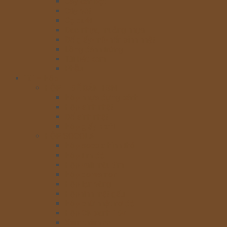
Cây cán bột
Cây vét
Cọ quét
Dao nhựa, muỗng nhựa
Đế giấy-mũ-nến sinh nhật
Lồng đánh trứng
Túi bắt kem
Phễu
Túi – Hộp
HỘP – ĐẾ BÁNH SN
Hộp nhựa đựng bánh
Hộp sinh nhật
Đế sinh nhật
Hộp giấy kraft
HỘP SOCOLA
Hộp socola hình thỏ
Hộp tim đỏ
Hộp vali màu tím
Hộp doreamon
Hộp lợn vàng
Hộphình mặt gấu
Hộp chữ nhật nơ đỏ
Hộp CN xanh 15v
Xem thêm >>