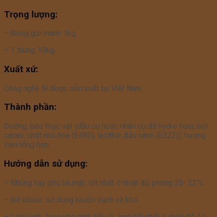
Trọng lượng:
– Đóng gói thanh 1kg.
– 1 thùng 10kg.
Xuất xứ:
Công nghệ Bỉ được sản xuất tại Việt Nam.
Thành phần:
Đường, béo thực vật (dầu cọ hoặc nhân cọ đã hydro hóa), bột
cacao, chất nhũ hóa (E492), lecithin đậu nành (E322)), hương
vani tổng hợp.
Hướng dẫn sử dụng:
– Nhúng hay phủ bề mặt: tốt nhất ở nhiệt độ phòng 20- 22°c.
– Đổ khuôn: sử dụng khuôn sạch và khô.
– Làm lạnh: ở nơi khô mát. Nếu là lạnh tốt nhất ở nhiệt độ 14-