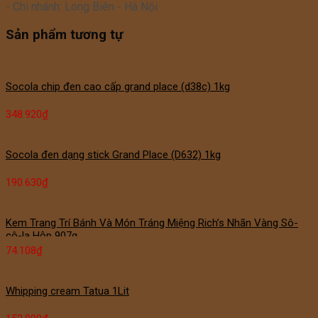
- Chi nhánh: Long Biên - Hà Nội
Sản phẩm tương tự
Socola chip đen cao cấp grand place (d38c) 1kg
348.920
₫
Socola đen dạng stick Grand Place (D632) 1kg
190.630
₫
Kem Trang Trí Bánh Và Món Tráng Miệng Rich’s Nhãn Vàng Sô-
cô-la Hộp 907g
74.108
₫
Whipping cream Tatua 1Lit