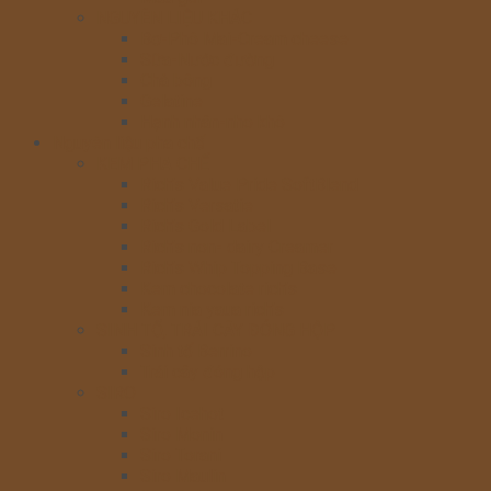
NGUYÊN LIỆU KHÁC
Bơ-Phô Mai-Cream cheese
Sữa-Nước đường
Chà bông
Gelatine
Hạnh nhân-nho khô
Nguyên liệu pha chế
KEM PHA CHẾ
Rich’s Value Pride SoftBlend
Rich’s Versatie
Rich’s Gold Label
Rich’s non- dairy Creamer
Rich’s Whip Topping Base
Kem chocolate rich’s
Kem nia yaua rich’s
SINH TỐ, TRÁI CÂY ĐÓNG HỘP
Sinh tố Berrino
Trái cây đóng hộp
SIRO
Siro Icehot
Siro Monin
Siro Torani
Siro Maulin