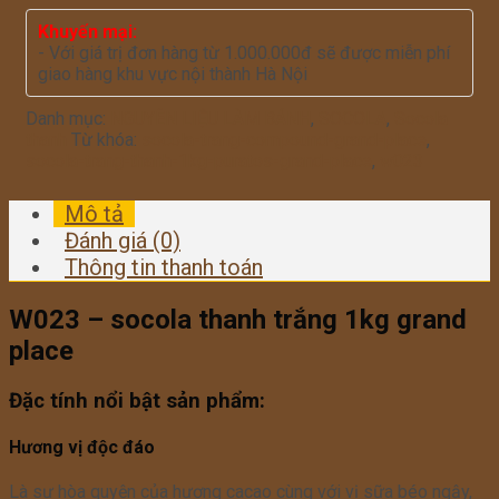
Khuyến mại:
- Với giá trị đơn hàng từ 1.000.000đ sẽ được miễn phí
giao hàng khu vực nội thành Hà Nội
Danh mục:
NGUYÊN LIỆU LÀM BÁNH
,
SOCOLA
,
Socola
thanh
Từ khóa:
socola-trang-compound-grand-place
,
socola-trang-thanh-1kg-puratos-grand-place
,
w023
Mô tả
Đánh giá (0)
Thông tin thanh toán
W023 – socola thanh trắng 1kg grand
place
Đặc tính nổi bật sản phẩm:
Hương vị độc đáo
Là sự hòa quyện của hương cacao cùng với vị sữa béo ngậy,