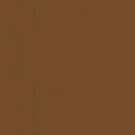
TÚI – HỘP KHÁC
Hộp cookie xanh 3 chiếc
Hộp cookie đỏ 3 chiếc
Túi cookie 8x25cm
Túi cookie 9x11cm
Máy móc – Thiết bị
MÁY ĐÁNH TRỨNG
MÁY ĐÁNH BỘT
MÁY ĐÁNH KEM
TỦ TRƯNG BÀY
LÒ NƯỚNG BÁNH
MÁY MÓC-THIẾT BỊ KHÁC
Trung Thu
Nhân trung thu
Nhân Phú Thương
Nhân Quảng Long
Nhân Malaysia
Nhân Sodeli
Bột làm bánh trung thu
Bột bánh nướng
Bột bánh dẻo
Bột bánh trung thu lạnh
Nguyên liệu khác
Hộp trung thu