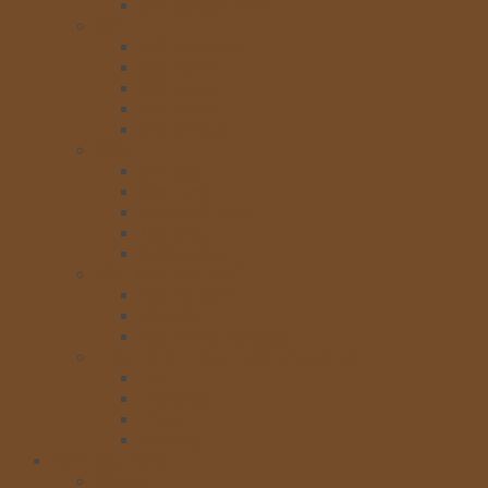
Siro Golden Farm
SỐT
Sốt Hershey’s
Sốt Monin
Sốt Icehot
Sốt Torani
Siro Giffard
SỮA
Sữa Đặc
Sữa Tươi
Nước Cốt Dừa
Mật Ong
Đường Đen
BỘT MIX PHA CHẾ
Bột Trà Xanh
Bột sữa
Bột socola và cacao
TRÀ,TRÂN CHÂU,THẠCH,PUDDING
Trà
Trân Châu
Thạch
Pudding
Bánh cấp đông
Đế tart