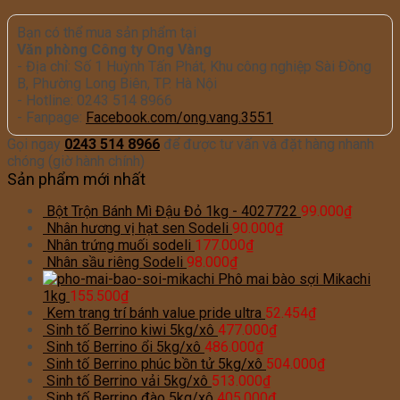
Bạn có thể mua sản phẩm tại
Văn phòng Công ty Ong Vàng
- Địa chỉ: Số 1 Huỳnh Tấn Phát, Khu công nghiệp Sài Đồng
B, Phường Long Biên, TP. Hà Nội
- Hotline: 0243 514 8966
- Fanpage:
Facebook.com/ong.vang.3551
Gọi ngay
0243 514 8966
để được tư vấn và đặt hàng nhanh
chóng (giờ hành chính)
Sản phẩm mới nhất
Bột Trộn Bánh Mì Đậu Đỏ 1kg - 4027722
99.000
₫
Nhân hương vị hạt sen Sodeli
90.000
₫
Nhân trứng muối sodeli
177.000
₫
Nhân sầu riêng Sodeli
98.000
₫
Phô mai bào sợi Mikachi
1kg
155.500
₫
Kem trang trí bánh value pride ultra
52.454
₫
Sinh tố Berrino kiwi 5kg/xô
477.000
₫
Sinh tố Berrino ổi 5kg/xô
486.000
₫
Sinh tố Berrino phúc bồn tử 5kg/xô
504.000
₫
Sinh tố Berrino vải 5kg/xô
513.000
₫
Sinh tố Berrino đào 5kg/xô
405.000
₫