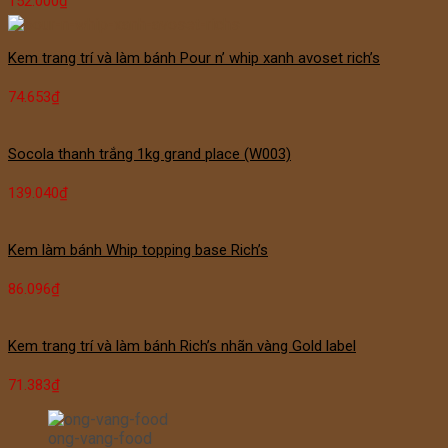
152.000
₫
Kem trang trí và làm bánh Pour n’ whip xanh avoset rich’s
74.653
₫
Socola thanh trắng 1kg grand place (W003)
139.040
₫
Kem làm bánh Whip topping base Rich’s
86.096
₫
Kem trang trí và làm bánh Rich’s nhãn vàng Gold label
71.383
₫
ong-vang-food