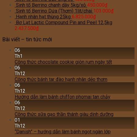
Sinh tố Berrino chanh dây 5kg/xô
450.000
₫
Sinh tố Berrino Dứa (Thơm) 1lit/chai
103.000
₫
Hạnh nhân hạt thùng 25kg
6.825.000
₫
Bơ Lạt Lactic Compound Pin and Peel 12,5kg
2.437.500
₫
Bài viết – tin tức mới
06
Th1
Công thức chocolate cookie giòn rụm ngày tết
06
Th12
Công thức bánh tar đào hạnh nhân dẻo thơm
06
Th12
Hướng dẫn làm bánh chiffon phomai tan chảy
06
Th12
Công thức sữa gạo thần thánh giàu dinh dưỡng
01
Th12
“Danish” – hướng dẫn làm bánh ngọt ngàn lớp