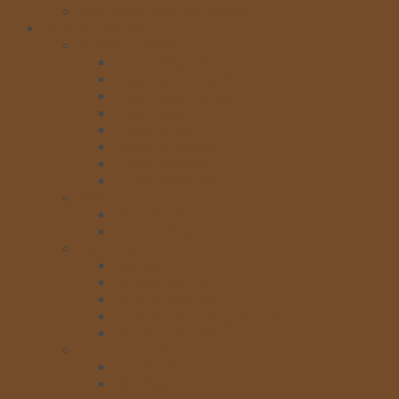
Bánh đông lạnh Jon Donaire
Dụng cụ làm bánh
KHUÔN – KHAY
Khay nướng bánh
Khay nhựa đựng bánh
Khuôn cake các loại
Khuôn gato
Khuôn pizza
Khuôn đổ socola
Khuôn mousse
Khuôn sandwich
DAO
Dao cắt bánh
Dao chà láng
DỤNG CỤ
Bay cán
Dụng cụ cắt bột
Dụng cụ xúc bánh
Dụng cụ tách trứng, tạo hình
Đui bắt hoa kem
DỤNG CỤ KHÁC
Áo Bếp Bánh
Bàn Xoay