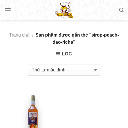
Skip
to
content
Trang chủ
Sản phẩm được gắn thẻ “sirop-peach-
/
dao-richs”
LỌC