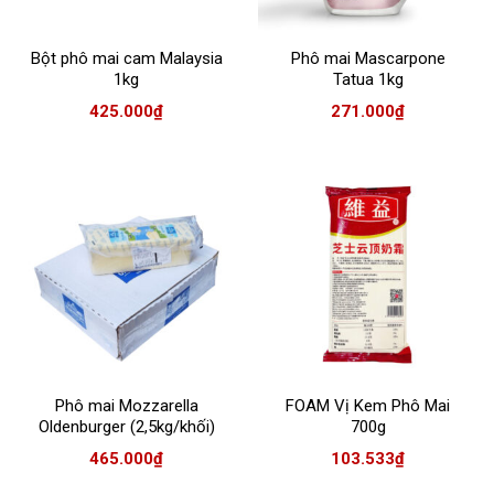
Bột phô mai cam Malaysia
Phô mai Mascarpone
1kg
Tatua 1kg
425.000
₫
271.000
₫
Phô mai Mozzarella
FOAM Vị Kem Phô Mai
Oldenburger (2,5kg/khối)
700g
465.000
₫
103.533
₫