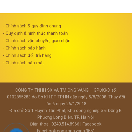
- Chính sách & quy định chung
- Quy định & hình thức thanh toán
- Chính sách vận chuyển, giao nhận
- Chính sách bảo hành
- Chính sách đổi, trả hàng
- Chính sách bảo mật
CÔNG TY TNHH SX VÀ TM ONG VÀNG – GPĐKKD số:
0102855283 do Sở KH.ĐT TP.HN cấp ngày 5/8/2008. Thay đổi
lần 6 ngày 26/1/2018
Địa chỉ: Số 1 Huỳnh Tấn Phát, Khu công nghiệp Sài Đồng B,
Phường Long Biên, TP. Hà Nội.
Điện thoại: 0243.514.8966 | Facebook:
Facebook.com/ong.vang.3551