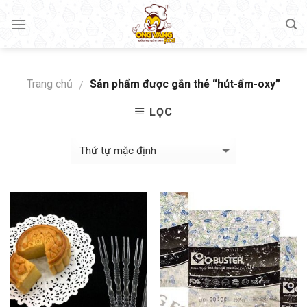
Skip
to
content
Trang chủ
Sản phẩm được gắn thẻ “hút-ẩm-oxy”
/
LỌC