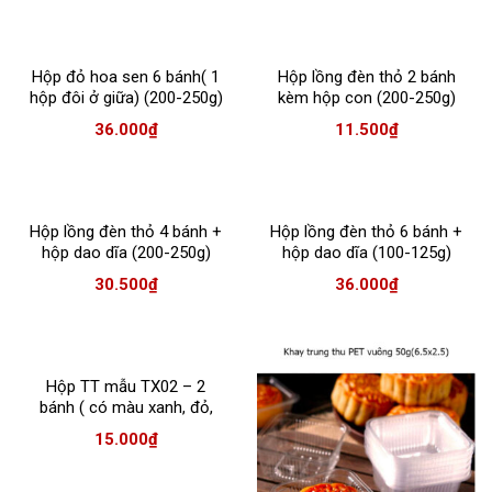
Hộp đỏ hoa sen 6 bánh( 1
Hộp lồng đèn thỏ 2 bánh
hộp đôi ở giữa) (200-250g)
kèm hộp con (200-250g)
36.000
₫
11.500
₫
Hộp lồng đèn thỏ 4 bánh +
Hộp lồng đèn thỏ 6 bánh +
hộp dao dĩa (200-250g)
hộp dao dĩa (100-125g)
30.500
₫
36.000
₫
Hộp TT mẫu TX02 – 2
bánh ( có màu xanh, đỏ,
vàng)
15.000
₫