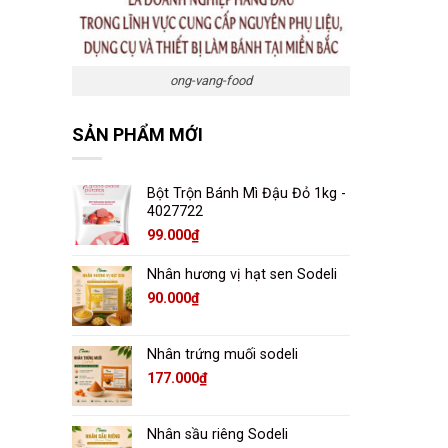
ong-vang-food
SẢN PHẨM MỚI
Bột Trộn Bánh Mì Đậu Đỏ 1kg -
4027722
99.000
₫
Nhân hương vị hạt sen Sodeli
90.000
₫
Nhân trứng muối sodeli
177.000
₫
Nhân sầu riêng Sodeli