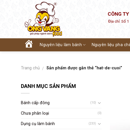
Skip
to
CÔNG TY
content
Địa chỉ: Số 
Nguyên liệu làm bánh
Nguyên liệu pha ch
Trang
chủ
Trang chủ
Sản phẩm được gắn thẻ “hat-de-cuoi”
/
DANH MỤC SẢN PHẨM
Bánh cấp đông
(10)
Chưa phân loại
(0)
Dụng cụ làm bánh
(233)