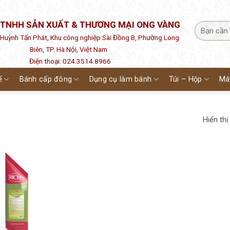
 TNHH SẢN XUẤT & THƯƠNG MẠI ONG VÀNG
1 Huỳnh Tấn Phát, Khu công nghiệp Sài Đồng B, Phường Long
Biên, TP. Hà Nội, Việt Nam
Điện thoại: 024.3514.8966
ế
Bánh cấp đông
Dụng cụ làm bánh
Túi – Hộp
Má
Hiển thị