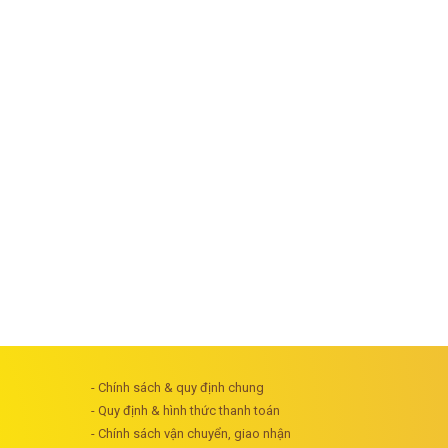
- Chính sách & quy định chung
- Quy định & hình thức thanh toán
- Chính sách vận chuyển, giao nhận