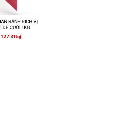
ÂN BÁNH RICH VỊ
 DẺ CƯỜI 1KG
127.315
₫