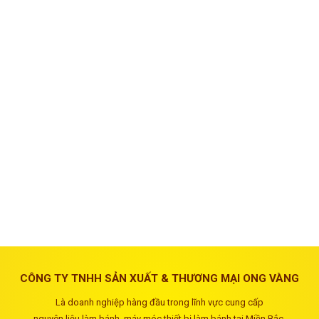
CÔNG TY TNHH SẢN XUẤT & THƯƠNG MẠI ONG VÀNG
Là doanh nghiệp hàng đầu trong lĩnh vực cung cấp
nguyên liệu làm bánh, máy móc thiết bị làm bánh tại Miền Bắc.