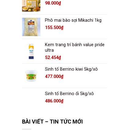
98.000
₫
Phô mai bào sợi Mikachi 1kg
155.500
₫
Kem trang trí bánh value pride
ultra
52.454
₫
Sinh tố Berrino kiwi 5kg/xô
477.000
₫
Sinh tố Berrino ổi 5kg/xô
486.000
₫
BÀI VIẾT – TIN TỨC MỚI