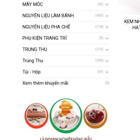
MÁY MÓC
(65)
NGUYÊN LIỆU LÀM BÁNH
(403)
KEM NH
NGUYÊN LIỆU PHA CHẾ
HẠT
(118)
PHỤ KIỆN TRANG TRÍ
(9)
TRUNG THU
(172)
Trung Thu
(190)
Túi - Hộp
(59)
Xem thêm khuyến mãi
(0)