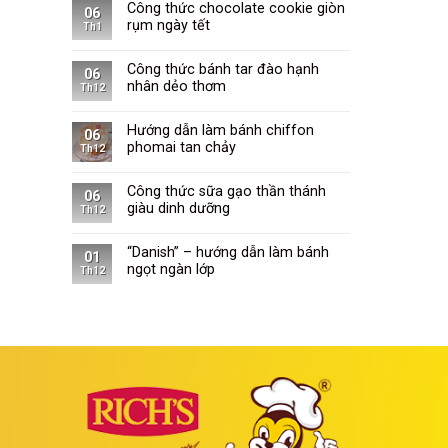
Công thức chocolate cookie giòn
06
rụm ngày tết
Th1
Công thức bánh tar đào hạnh
06
nhân dẻo thơm
Th12
Hướng dẫn làm bánh chiffon
06
phomai tan chảy
Th12
Công thức sữa gạo thần thánh
06
giàu dinh dưỡng
Th12
“Danish” – hướng dẫn làm bánh
01
ngọt ngàn lớp
Th12