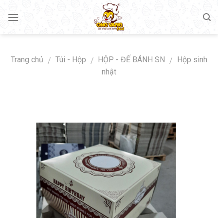
Skip
to
content
Trang chủ
Túi - Hộp
HỘP - ĐẾ BÁNH SN
Hộp sinh
/
/
/
nhật