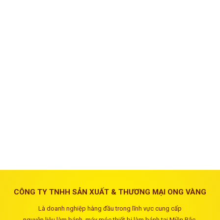
CÔNG TY TNHH SẢN XUẤT & THƯƠNG MẠI ONG VÀNG
Là doanh nghiệp hàng đầu trong lĩnh vực cung cấp
nguyên liệu làm bánh, máy móc thiết bị làm bánh tại Miền Bắc.