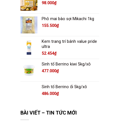
98.000
₫
Phô mai bào sợi Mikachi 1kg
155.500
₫
Kem trang trí bánh value pride
ultra
52.454
₫
Sinh tố Berrino kiwi 5kg/xô
477.000
₫
Sinh tố Berrino ổi 5kg/xô
486.000
₫
BÀI VIẾT – TIN TỨC MỚI