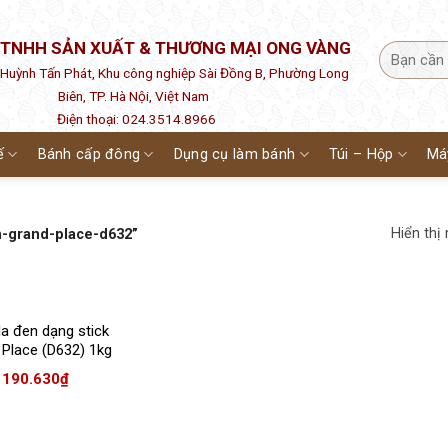
 TNHH SẢN XUẤT & THƯƠNG MẠI ONG VÀNG
1 Huỳnh Tấn Phát, Khu công nghiệp Sài Đồng B, Phường Long
Biên, TP. Hà Nội, Việt Nam
Điện thoại: 024.3514.8966
ế
Bánh cấp đông
Dụng cụ làm bánh
Túi – Hộp
Má
Hiển thị
n-grand-place-d632”
a đen dạng stick
 Place (D632) 1kg
190.630
₫