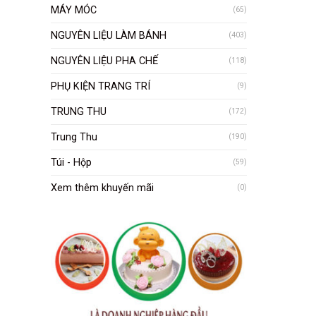
MÁY MÓC
(65)
NGUYÊN LIỆU LÀM BÁNH
(403)
NGUYÊN LIỆU PHA CHẾ
(118)
PHỤ KIỆN TRANG TRÍ
(9)
TRUNG THU
(172)
Trung Thu
(190)
Túi - Hộp
(59)
Xem thêm khuyến mãi
(0)