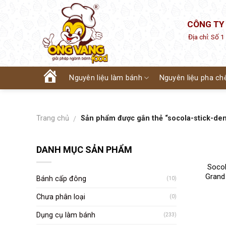
Skip
to
CÔNG TY
content
Địa chỉ: Số 
Nguyên liệu làm bánh
Nguyên liệu pha ch
Trang
chủ
Trang chủ
Sản phẩm được gắn thẻ “socola-stick-de
/
DANH MỤC SẢN PHẨM
Socol
Grand
Bánh cấp đông
(10)
Chưa phân loại
(0)
Dụng cụ làm bánh
(233)