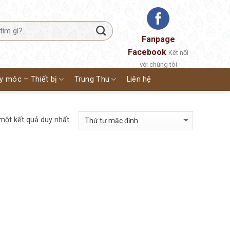
Fanpage
Facebook
Kết nối
với chúng tôi
y móc – Thiết bị
Trung Thu
Liên hệ
 một kết quả duy nhất