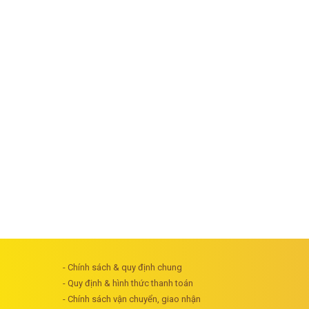
- Chính sách & quy định chung
- Quy định & hình thức thanh toán
- Chính sách vận chuyển, giao nhận