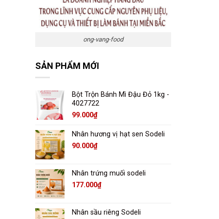
ong-vang-food
SẢN PHẨM MỚI
Bột Trộn Bánh Mì Đậu Đỏ 1kg -
4027722
99.000
₫
Nhân hương vị hạt sen Sodeli
90.000
₫
Nhân trứng muối sodeli
177.000
₫
Nhân sầu riêng Sodeli