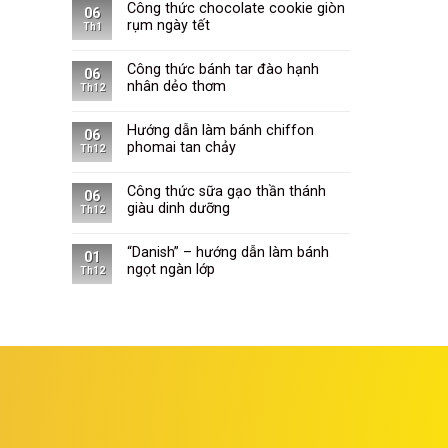
Công thức chocolate cookie giòn
06
rụm ngày tết
Th1
Công thức bánh tar đào hạnh
06
nhân dẻo thơm
Th12
Hướng dẫn làm bánh chiffon
06
phomai tan chảy
Th12
Công thức sữa gạo thần thánh
06
giàu dinh dưỡng
Th12
“Danish” – hướng dẫn làm bánh
01
ngọt ngàn lớp
Th12