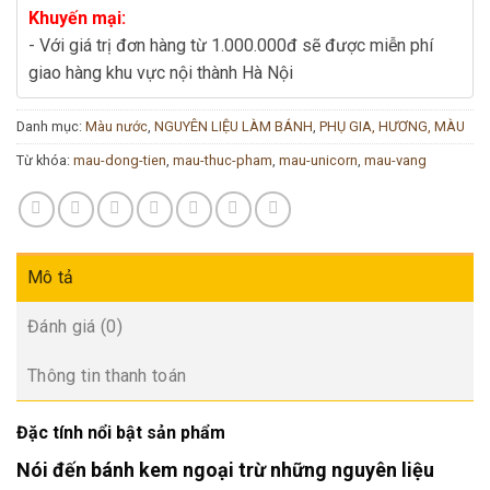
Khuyến mại:
- Với giá trị đơn hàng từ 1.000.000đ sẽ được miễn phí
giao hàng khu vực nội thành Hà Nội
Danh mục:
Màu nước
,
NGUYÊN LIỆU LÀM BÁNH
,
PHỤ GIA, HƯƠNG, MÀU
Từ khóa:
mau-dong-tien
,
mau-thuc-pham
,
mau-unicorn
,
mau-vang
Mô tả
Đánh giá (0)
Thông tin thanh toán
Đặc tính nổi bật sản phẩm
Nói đến bánh kem ngoại trừ những nguyên liệu