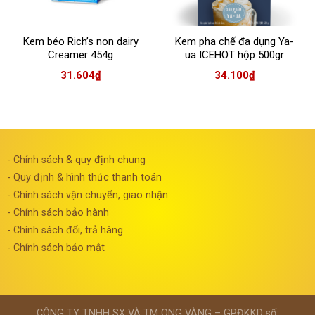
Kem béo Rich’s non dairy
Kem pha chế đa dụng Ya-
Creamer 454g
ua ICEHOT hộp 500gr
31.604
₫
34.100
₫
- Chính sách & quy định chung
- Quy định & hình thức thanh toán
- Chính sách vận chuyển, giao nhận
- Chính sách bảo hành
- Chính sách đổi, trả hàng
- Chính sách bảo mật
CÔNG TY TNHH SX VÀ TM ONG VÀNG – GPĐKKD số: