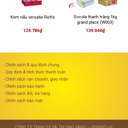
Socola thanh trắng 1kg
Kem nấu versatie Rich’s
grand place (W003)
124.786
₫
139.040
₫
- Chính sách & quy định chung
- Quy định & hình thức thanh toán
- Chính sách vận chuyển, giao nhận
- Chính sách bảo hành
- Chính sách đổi, trả hàng
- Chính sách bảo mật
CÔNG TY TNHH SX VÀ TM ONG VÀNG – GPĐKKD số: