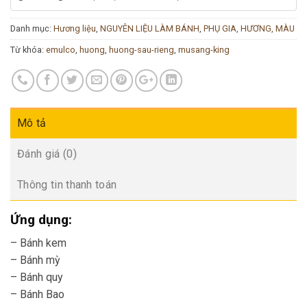
Danh mục:
Hương liệu
,
NGUYÊN LIỆU LÀM BÁNH
,
PHỤ GIA, HƯƠNG, MÀU
Từ khóa:
emulco
,
huong
,
huong-sau-rieng
,
musang-king
Mô tả
Đánh giá (0)
Thông tin thanh toán
Ứng dụng:
– Bánh kem
– Bánh mỳ
– Bánh quy
– Bánh Bao