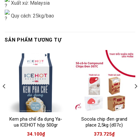
Xuất xứ: Malaysia
Quy cách: 25kg/bao
SẢN PHẨM TƯƠNG TỰ
Kem pha chế đa dụng Ya-
Socola chip đen grand
ua ICEHOT hộp 500gr
place 2,5kg (d07c)
34.100
₫
373.725
₫