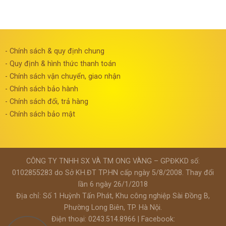
- Chính sách & quy định chung
- Quy định & hình thức thanh toán
- Chính sách vận chuyển, giao nhận
- Chính sách bảo hành
- Chính sách đổi, trả hàng
- Chính sách bảo mật
CÔNG TY TNHH SX VÀ TM ONG VÀNG – GPĐKKD số:
0102855283 do Sở KH.ĐT TP.HN cấp ngày 5/8/2008. Thay đổi
lần 6 ngày 26/1/2018
Địa chỉ: Số 1 Huỳnh Tấn Phát, Khu công nghiệp Sài Đồng B,
Phường Long Biên, TP. Hà Nội.
Điện thoại: 0243.514.8966 | Facebook: