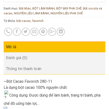
Danh mục:
Bột khác
,
BỘT LÀM BÁNH
,
BỘT MIX PHA CHẾ
,
Bột socola và
cacao
,
NGUYÊN LIỆU LÀM BÁNH
,
NGUYÊN LIỆU PHA CHẾ
Từ khóa:
bột-cacao
,
favorich
Mô tả
Đánh giá (0)
Thông tin thanh toán
~Bột Cacao Favorich 280-11
Là dạng bột cacao 100% nguyên chất.
.
Công dụng: Được dùng để làm bánh, trang trí bánh, pha
chế đồ uống tiện lợi,…