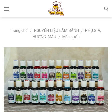
Skip
to
content
Trang chủ
NGUYÊN LIỆU LÀM BÁNH
PHỤ GIA,
/
/
HƯƠNG, MÀU
Màu nước
/