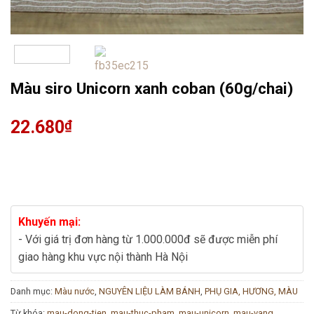
Màu siro Unicorn xanh coban (60g/chai)
22.680
₫
Khuyến mại:
- Với giá trị đơn hàng từ 1.000.000đ sẽ được miễn phí
giao hàng khu vực nội thành Hà Nội
Danh mục:
Màu nước
,
NGUYÊN LIỆU LÀM BÁNH
,
PHỤ GIA, HƯƠNG, MÀU
Từ khóa:
mau-dong-tien
,
mau-thuc-pham
,
mau-unicorn
,
mau-vang