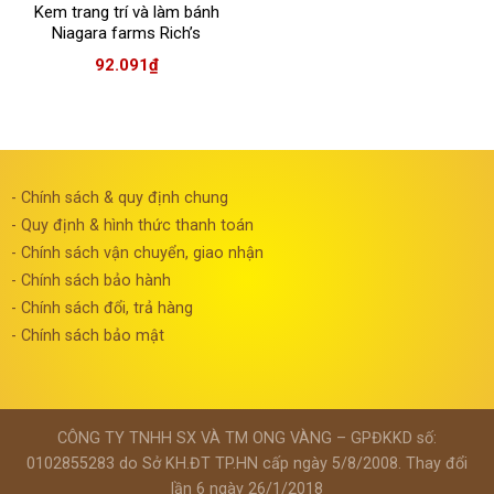
Kem trang trí và làm bánh
Niagara farms Rich’s
92.091
₫
- Chính sách & quy định chung
- Quy định & hình thức thanh toán
- Chính sách vận chuyển, giao nhận
- Chính sách bảo hành
- Chính sách đổi, trả hàng
- Chính sách bảo mật
CÔNG TY TNHH SX VÀ TM ONG VÀNG – GPĐKKD số:
0102855283 do Sở KH.ĐT TP.HN cấp ngày 5/8/2008. Thay đổi
lần 6 ngày 26/1/2018