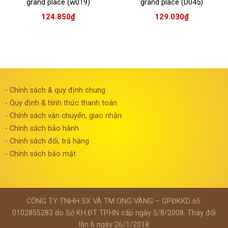
grand place (w019)
grand place (D045)
124.850
₫
129.030
₫
- Chính sách & quy định chung
- Quy định & hình thức thanh toán
- Chính sách vận chuyển, giao nhận
- Chính sách bảo hành
- Chính sách đổi, trả hàng
- Chính sách bảo mật
CÔNG TY TNHH SX VÀ TM ONG VÀNG – GPĐKKD số:
0102855283 do Sở KH.ĐT TP.HN cấp ngày 5/8/2008. Thay đổi
lần 6 ngày 26/1/2018