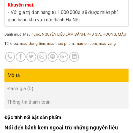
Khuyến mại:
- Với giá trị đơn hàng từ 1.000.000đ sẽ được miễn phí
giao hàng khu vực nội thành Hà Nội
Danh mục:
Màu nước
,
NGUYÊN LIỆU LÀM BÁNH
,
PHỤ GIA, HƯƠNG, MÀU
Từ khóa:
mau-dong-tien
,
mau-thuc-pham
,
mau-unicorn
,
mau-vang
Mô tả
Đánh giá (0)
Thông tin thanh toán
Đặc tính nổi bật sản phẩm
Nói đến bánh kem ngoại trừ những nguyên liệu