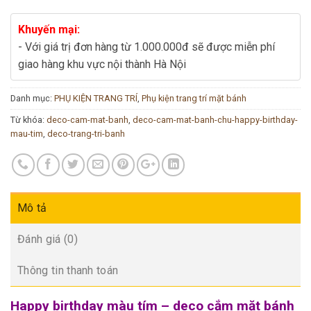
Khuyến mại:
- Với giá trị đơn hàng từ 1.000.000đ sẽ được miễn phí
giao hàng khu vực nội thành Hà Nội
Danh mục:
PHỤ KIỆN TRANG TRÍ
,
Phụ kiện trang trí mặt bánh
Từ khóa:
deco-cam-mat-banh
,
deco-cam-mat-banh-chu-happy-birthday-
mau-tim
,
deco-trang-tri-banh
Mô tả
Đánh giá (0)
Thông tin thanh toán
Happy birthday màu tím – deco cắm mặt bánh