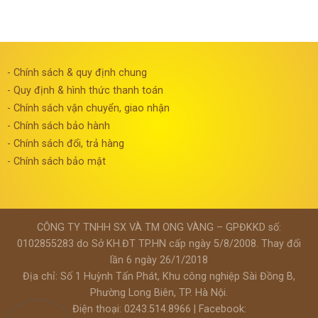
- Chính sách & quy định chung
- Quy định & hình thức thanh toán
- Chính sách vận chuyển, giao nhận
- Chính sách bảo hành
- Chính sách đổi, trả hàng
- Chính sách bảo mật
CÔNG TY TNHH SX VÀ TM ONG VÀNG – GPĐKKD số:
0102855283 do Sở KH.ĐT TP.HN cấp ngày 5/8/2008. Thay đổi
lần 6 ngày 26/1/2018
Địa chỉ: Số 1 Huỳnh Tấn Phát, Khu công nghiệp Sài Đồng B,
Phường Long Biên, TP. Hà Nội.
Điện thoại: 0243.514.8966 | Facebook: