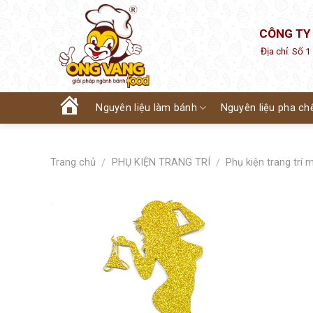
Skip
to
CÔNG TY
content
Địa chỉ: Số 
Nguyên liệu làm bánh
Nguyên liệu pha ch
Trang
chủ
Trang chủ
PHỤ KIỆN TRANG TRÍ
Phụ kiện trang trí 
/
/