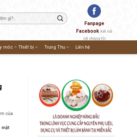
Fanpage
Facebook
Kết nối
với chúng tôi
y móc – Thiết bị
Trung Thu
Liên hệ
g
kem của
m mặt