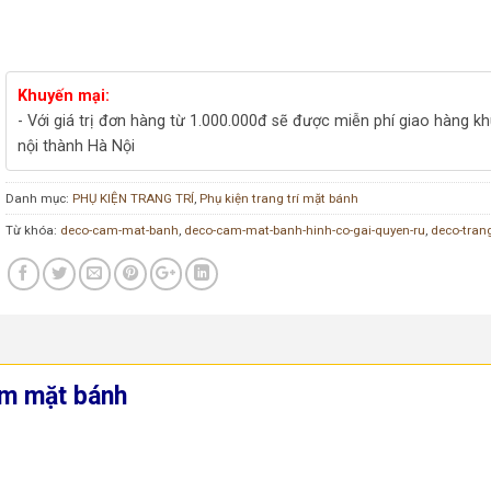
Khuyến mại:
- Với giá trị đơn hàng từ 1.000.000đ sẽ được miễn phí giao hàng k
nội thành Hà Nội
Danh mục:
PHỤ KIỆN TRANG TRÍ
,
Phụ kiện trang trí mặt bánh
Từ khóa:
deco-cam-mat-banh
,
deco-cam-mat-banh-hinh-co-gai-quyen-ru
,
deco-trang
ắm mặt bánh