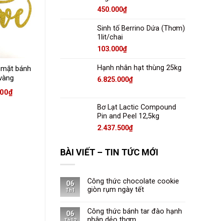
450.000
₫
Sinh tố Berrino Dứa (Thơm)
1lit/chai
103.000
₫
Hạnh nhân hạt thùng 25kg
 mặt bánh
Deco cắm mặt bánh
Deco cắm mặt bánh
vàng
my love bạc
happy birthday đỏ
6.825.000
₫
000
₫
12.000
₫
12.000
₫
Bơ Lạt Lactic Compound
Pin and Peel 12,5kg
2.437.500
₫
BÀI VIẾT – TIN TỨC MỚI
Công thức chocolate cookie
06
giòn rụm ngày tết
Th1
Công thức bánh tar đào hạnh
06
nhân dẻo thơm
Th12