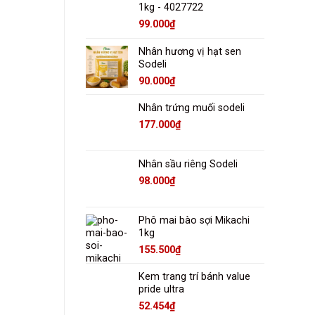
1kg - 4027722
99.000
₫
Nhân hương vị hạt sen
Sodeli
90.000
₫
Nhân trứng muối sodeli
177.000
₫
Nhân sầu riêng Sodeli
98.000
₫
Phô mai bào sợi Mikachi
1kg
155.500
₫
Kem trang trí bánh value
pride ultra
52.454
₫