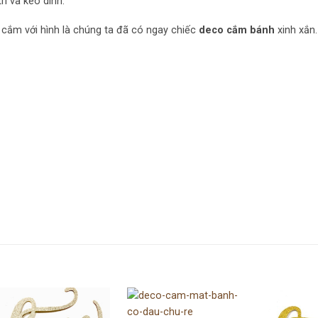
í và keo dính.
 cắm với hình là chúng ta đã có ngay chiếc
deco cắm bánh
xinh xắn.