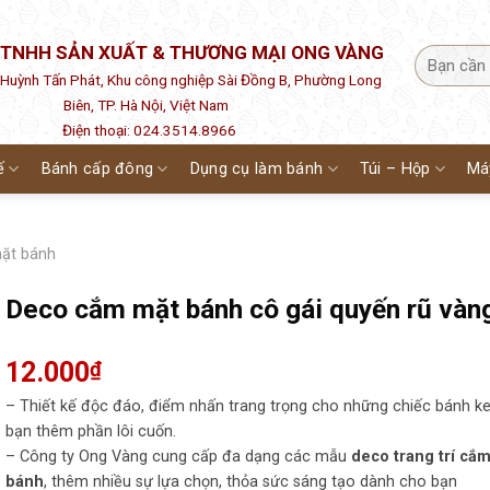
 TNHH SẢN XUẤT & THƯƠNG MẠI ONG VÀNG
1 Huỳnh Tấn Phát, Khu công nghiệp Sài Đồng B, Phường Long
Biên, TP. Hà Nội, Việt Nam
Điện thoại: 024.3514.8966
ế
Bánh cấp đông
Dụng cụ làm bánh
Túi – Hộp
Má
mặt bánh
Deco cắm mặt bánh cô gái quyến rũ vàn
12.000
₫
– Thiết kế độc đáo, điểm nhấn trang trọng cho những chiếc bánh 
bạn thêm phần lôi cuốn.
– Công ty Ong Vàng cung cấp đa dạng các mẫu
deco trang trí cắ
bánh
, thêm nhiều sự lựa chọn, thỏa sức sáng tạo dành cho bạn