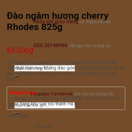
Đào ngâm hương cherry
Miễn phí giao hàng
nội thành Hà Nội
Rhodes 825g
024.35148966
Hãy gọi cho chúng tôi
69.000
₫
Đào ngâm là nguyên liệu chính dùng để pha chế trà đào
Hot nhất hiện nay. Miếng đào giòn, chua nhẹ kết hợp với trà
đào mát lạnh là món giải khát được rất nhiều người ưa
thích.
Khuyến mại:
Fanpage Facebook
Kết nối với chúng tôi
- Với giá trị đơn hàng từ 1.000.000đ sẽ được miễn phí
giao hàng khu vực nội thành Hà Nội
Danh mục:
Đào hộp
,
Đào hộp
,
NGUYÊN LIỆU KHÁC
,
NGUYÊN LIỆU LÀM BÁNH
,
NGUYÊN LIỆU PHA CHẾ
,
Trái
cây đóng hộp
Từ khóa:
dao-cherry
,
dao-ngam
,
dao-ngam-