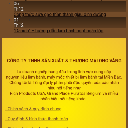
06
Th12
Công thức sữa gạo thần thánh giàu dinh dưỡng
01
Th12
“Danish” – hướng dẫn làm bánh ngọt ngàn lớp
CÔNG TY TNHH SẢN XUẤT & THƯƠNG MẠI ONG VÀNG
Là doanh nghiệp hàng đầu trong lĩnh vực cung cấp
nguyên liệu làm bánh, máy móc thiết bị làm bánh tại Miền Bắc.
Chúng tôi là Tổng đại lý phân phối độc quyền của các nhãn
hiệu nổi tiếng như
Rich Products USA, Grand Place Puratos Belgium và nhiều
nhãn hiệu nổi tiếng khác.
- Chính sách & quy định chung
- Quy định & hình thức thanh toán