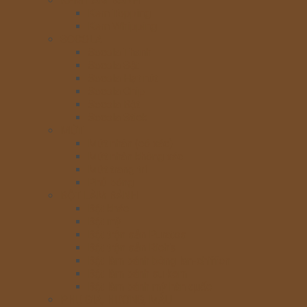
KEM LÀM BÁNH
Kem Topping
Kem Whipping
SOCOLA
Socola Thanh
Socola Sệt
Socola Hạt nút
Socola Chip
Socola Bột
Socola Stick
MỨT
Mứt nhân (có xác)
Mứt nhân không xác
Mứt trang trí
Phủ bóng
BỘT LÀM BÁNH
Bột khác
Bột mỳ
Bột trộn sẵn Puratos
Bột trộn sẵn Rich’s
Bột làm bánh bông lan-chiffon
Bột làm bánh su kem
Bột làm bánh mỳ hàn quốc
PHỤ GIA, HƯƠNG, MÀU