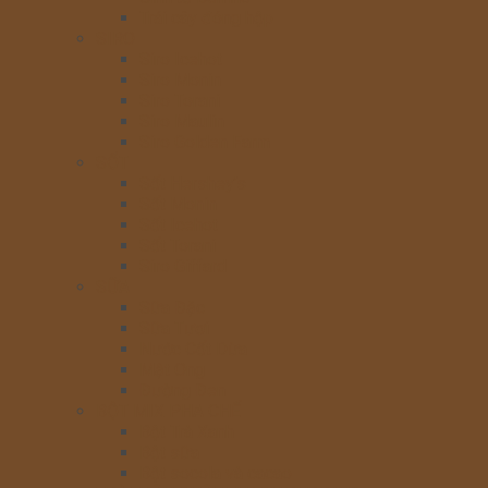
Trái cây đóng hộp
SIRO
Siro Icehot
Siro Monin
Siro Torani
Siro Maulin
Siro Golden Farm
SỐT
Sốt Hershey’s
Sốt Monin
Sốt Icehot
Sốt Torani
Siro Giffard
SỮA
Sữa Đặc
Sữa Tươi
Nước Cốt Dừa
Mật Ong
Đường Đen
BỘT MIX PHA CHẾ
Bột Trà Xanh
Bột sữa
Bột socola và cacao