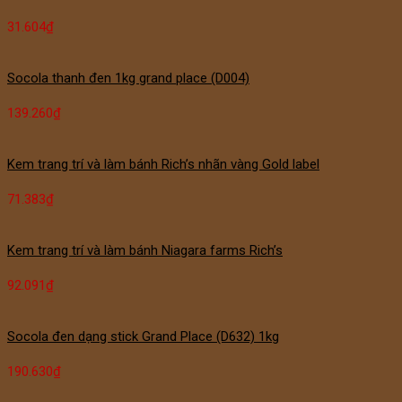
31.604
₫
Socola thanh đen 1kg grand place (D004)
139.260
₫
Kem trang trí và làm bánh Rich’s nhãn vàng Gold label
71.383
₫
Kem trang trí và làm bánh Niagara farms Rich’s
92.091
₫
Socola đen dạng stick Grand Place (D632) 1kg
190.630
₫