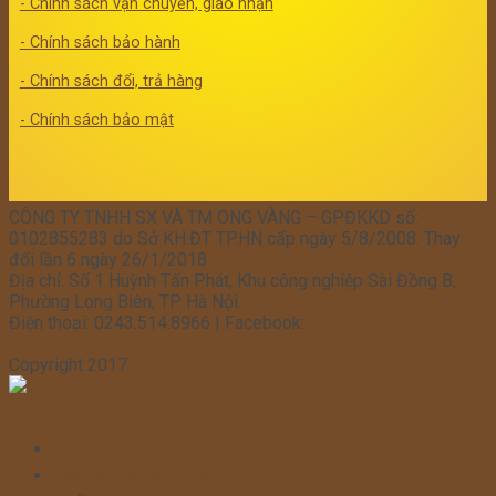
- Chính sách vận chuyển, giao nhận
- Chính sách bảo hành
- Chính sách đổi, trả hàng
- Chính sách bảo mật
CÔNG TY TNHH SX VÀ TM ONG VÀNG – GPĐKKD số:
0102855283 do Sở KH.ĐT TP.HN cấp ngày 5/8/2008. Thay
đổi lần 6 ngày 26/1/2018
Địa chỉ: Số 1 Huỳnh Tấn Phát, Khu công nghiệp Sài Đồng B,
Phường Long Biên, TP. Hà Nội.
Điện thoại: 0243.514.8966 | Facebook:
Facebook.com/ong.vang.3551
Copyright 2017
Ong Vang Food
Trang chủ
Nguyên liệu làm bánh