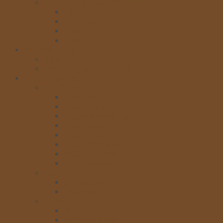
TRÀ,TRÂN CHÂU,THẠCH,PUDDING
Trà
Trân Châu
Thạch
Pudding
Bánh cấp đông
Đế tart
Bánh đông lạnh Jon Donaire
Dụng cụ làm bánh
KHUÔN – KHAY
Khay nướng bánh
Khay nhựa đựng bánh
Khuôn cake các loại
Khuôn gato
Khuôn pizza
Khuôn đổ socola
Khuôn mousse
Khuôn sandwich
DAO
Dao cắt bánh
Dao chà láng
DỤNG CỤ
Bay cán
Dụng cụ cắt bột