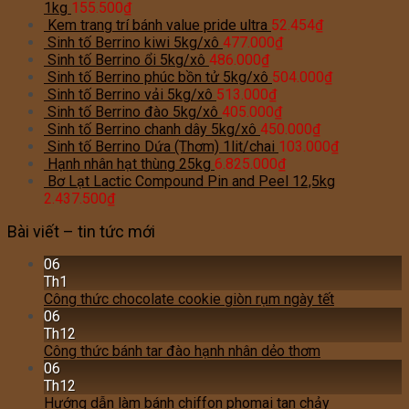
1kg
155.500
₫
Kem trang trí bánh value pride ultra
52.454
₫
Sinh tố Berrino kiwi 5kg/xô
477.000
₫
Sinh tố Berrino ổi 5kg/xô
486.000
₫
Sinh tố Berrino phúc bồn tử 5kg/xô
504.000
₫
Sinh tố Berrino vải 5kg/xô
513.000
₫
Sinh tố Berrino đào 5kg/xô
405.000
₫
Sinh tố Berrino chanh dây 5kg/xô
450.000
₫
Sinh tố Berrino Dứa (Thơm) 1lit/chai
103.000
₫
Hạnh nhân hạt thùng 25kg
6.825.000
₫
Bơ Lạt Lactic Compound Pin and Peel 12,5kg
2.437.500
₫
Bài viết – tin tức mới
06
Th1
Công thức chocolate cookie giòn rụm ngày tết
06
Th12
Công thức bánh tar đào hạnh nhân dẻo thơm
06
Th12
Hướng dẫn làm bánh chiffon phomai tan chảy