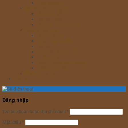
Nhân Sodeli
Bột làm bánh trung thu
Bột bánh nướng
Bột bánh dẻo
Bột bánh trung thu lạnh
Nguyên liệu khác
Hộp trung thu
Khay- túi trung thu
Hút oxy
Lòng đỏ trứng muối
Đường Nhật
Nước đường bánh nướng
Nước hoa bưởi
Khuôn trung thu
Liên hệ
Đăng nhập
Tên tài khoản hoặc địa chỉ email
*
Mật khẩu
*