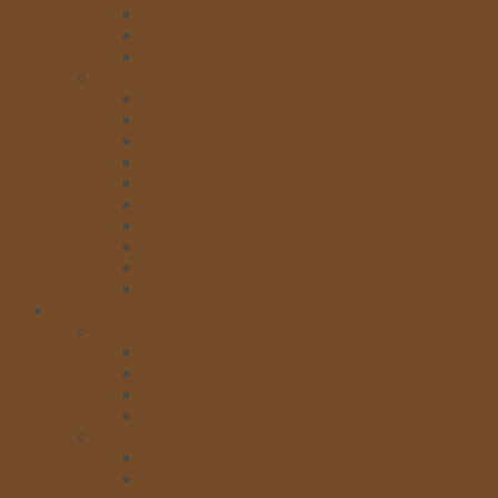
Dụng cụ xúc bánh
Dụng cụ tách trứng, tạo hình
Đui bắt hoa kem
DỤNG CỤ KHÁC
Áo Bếp Bánh
Bàn Xoay
Cây cán bột
Cây vét
Cọ quét
Dao nhựa, muỗng nhựa
Đế giấy-mũ-nến sinh nhật
Lồng đánh trứng
Túi bắt kem
Phễu
Túi – Hộp
HỘP – ĐẾ BÁNH SN
Hộp nhựa đựng bánh
Hộp sinh nhật
Đế sinh nhật
Hộp giấy kraft
HỘP SOCOLA
Hộp socola hình thỏ
Hộp tim đỏ