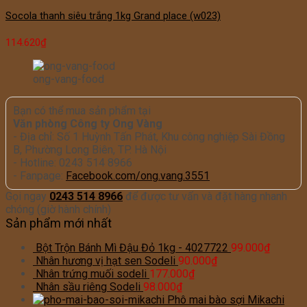
Socola thanh siêu trắng 1kg Grand place (w023)
114.620
₫
ong-vang-food
Bạn có thể mua sản phẩm tại
Văn phòng Công ty Ong Vàng
- Địa chỉ: Số 1 Huỳnh Tấn Phát, Khu công nghiệp Sài Đồng
B, Phường Long Biên, TP. Hà Nội
- Hotline: 0243 514 8966
- Fanpage:
Facebook.com/ong.vang.3551
Gọi ngay
0243 514 8966
để được tư vấn và đặt hàng nhanh
chóng (giờ hành chính)
Sản phẩm mới nhất
Bột Trộn Bánh Mì Đậu Đỏ 1kg - 4027722
99.000
₫
Nhân hương vị hạt sen Sodeli
90.000
₫
Nhân trứng muối sodeli
177.000
₫
Nhân sầu riêng Sodeli
98.000
₫
Phô mai bào sợi Mikachi