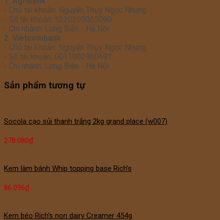
1. Agribank
- Chủ tài khoản: Nguyễn Thụy Ngọc Nhung
- Số tài khoản: 1220205065090
- Chi nhánh: Long Biên - Hà Nội
2. Vietcombank
- Chủ tài khoản: Nguyễn Thụy Ngọc Nhung
- Số tài khoản: 0011002960691
- Chi nhánh: Long Biên - Hà Nội
Sản phẩm tương tự
Socola cạo sủi thanh trắng 2kg grand place (w007)
278.080
₫
Kem làm bánh Whip topping base Rich’s
86.096
₫
Kem béo Rich’s non dairy Creamer 454g