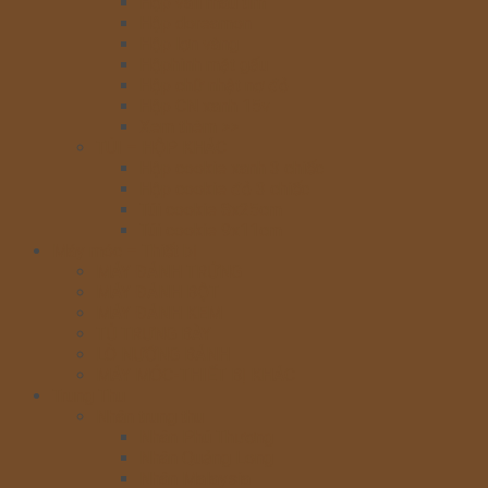
Hộp vali màu tím
Hộp doreamon
Hộp lợn vàng
Hộphình mặt gấu
Hộp chữ nhật nơ đỏ
Hộp CN xanh 15v
Xem thêm >>
TÚI – HỘP KHÁC
Hộp cookie xanh 3 chiếc
Hộp cookie đỏ 3 chiếc
Túi cookie 8x25cm
Túi cookie 9x11cm
Máy móc – Thiết bị
MÁY ĐÁNH TRỨNG
MÁY ĐÁNH BỘT
MÁY ĐÁNH KEM
TỦ TRƯNG BÀY
LÒ NƯỚNG BÁNH
MÁY MÓC-THIẾT BỊ KHÁC
Trung Thu
Nhân trung thu
Nhân Phú Thương
Nhân Quảng Long
Nhân Malaysia