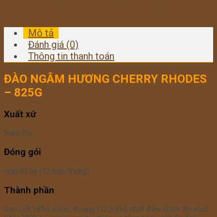
huong-cherry
,
dao-ngam-rhodes
,
dao-rhodes
,
dao-vang-
ngam
Mô tả
Đánh giá (0)
Thông tin thanh toán
ĐÀO NGÂM HƯƠNG CHERRY RHODES
– 825G
Xuất xứ
Nam Phi
Đóng gói
Hộp 825g (12 hộp/thùng)
Thành phần
Đào (58,18%), n­ước, đường (12,55%), chất điều chỉnh độ acid