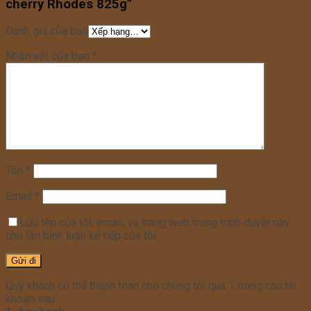
cherry Rhodes 825g”
Đánh giá của bạn
Nhận xét của bạn
*
Tên
*
Email
*
Lưu tên của tôi, email, và trang web trong trình duyệt này
cho lần bình luận kế tiếp của tôi.
Quý khách có thể thanh toán cho chúng tôi qua 1 trong các tài
khoản sau: