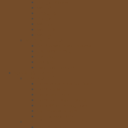
Phụ gia Puratos
Màu bột
Hương liệu
Phụ gia
Màu nhũ
Màu nước
Màu gel
NGUYÊN LIỆU KHÁC
Bơ-Phô Mai-Cream cheese
Sữa-Nước đường
Chà bông
Gelatine
Hạnh nhân-nho khô
Nguyên liệu pha chế
KEM PHA CHẾ
Rich’s Value Pride SoftBlend
Rich’s Versatie
Rich’s Gold Label
Rich’s non- dairy Creamer
Rich’s Whip Topping Base
Kem chocolate rich’s
Kem nia yaua rich’s
SINH TỐ, TRÁI CÂY ĐÓNG HỘP
Sinh tố Berrino