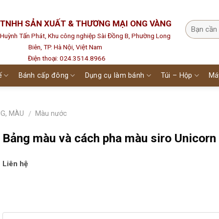
 TNHH SẢN XUẤT & THƯƠNG MẠI ONG VÀNG
1 Huỳnh Tấn Phát, Khu công nghiệp Sài Đồng B, Phường Long
Biên, TP. Hà Nội, Việt Nam
Điện thoại: 024.3514.8966
ế
Bánh cấp đông
Dụng cụ làm bánh
Túi – Hộp
Má
NG, MÀU
Màu nước
/
Bảng màu và cách pha màu siro Unicorn
Liên hệ