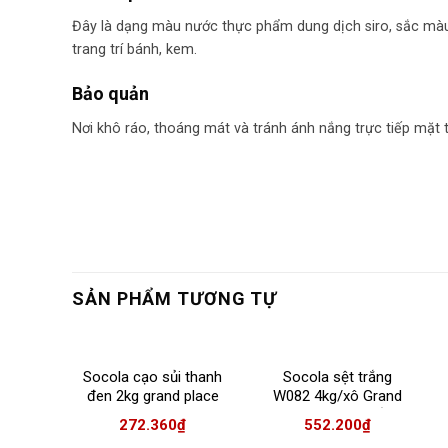
Đây là dạng màu nước thực phẩm dung dịch siro, sắc màu
trang trí bánh, kem.
Bảo quản
Nơi khô ráo, thoáng mát và tránh ánh nắng trực tiếp mặt t
SẢN PHẨM TƯƠNG TỰ
Socola cạo sủi thanh
Socola sệt trắng
đen 2kg grand place
W082 4kg/xô Grand
(d013)
Place – xô thiếc
272.360
₫
552.200
₫