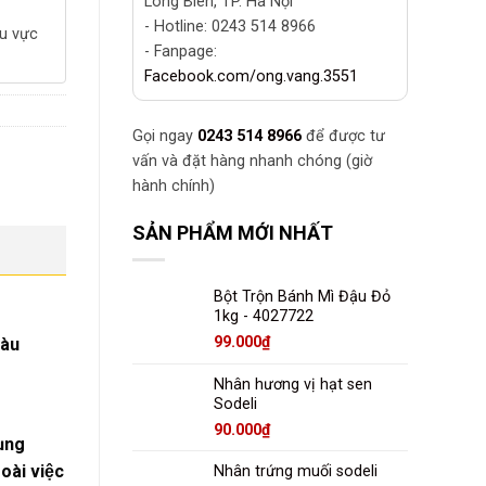
Long Biên, TP. Hà Nội
- Hotline: 0243 514 8966
hu vực
- Fanpage:
Facebook.com/ong.vang.3551
Gọi ngay
0243 514 8966
để được tư
vấn và đặt hàng nhanh chóng (giờ
hành chính)
SẢN PHẨM MỚI NHẤT
Bột Trộn Bánh Mì Đậu Đỏ
1kg - 4027722
99.000
₫
màu
Nhân hương vị hạt sen
Sodeli
90.000
₫
ụng
ài việc
Nhân trứng muối sodeli