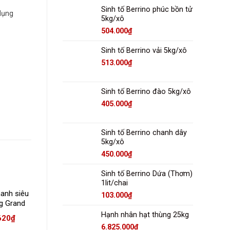
Sinh tố Berrino phúc bồn tử
dụng
5kg/xô
504.000
₫
Sinh tố Berrino vải 5kg/xô
513.000
₫
Sinh tố Berrino đào 5kg/xô
405.000
₫
Sinh tố Berrino chanh dây
5kg/xô
450.000
₫
Sinh tố Berrino Dứa (Thơm)
1lit/chai
anh siêu
Whipping cream
Kem trang trí và làm
103.000
₫
g Grand
Tatua 1Lit
bánh Pour n’ whip đỏ
(w023)
Rich’s
Hạnh nhân hạt thùng 25kg
620
₫
152.000
₫
69.749
₫
6.825.000
₫