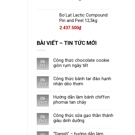
Bơ Lạt Lactic Compound
Pin and Peel 12,5kg
2.437.500
₫
BÀI VIẾT – TIN TỨC MỚI
Công thức chocolate cookie
06
giòn rụm ngày tết
Th1
Công thức bánh tar đào hạnh
06
nhân dẻo thơm
Th12
Hướng dẫn làm bánh chiffon
06
phomai tan chảy
Th12
Công thức sữa gạo thần thánh
06
giàu dinh dưỡng
Th12
“Danish” – hướng dẫn làm