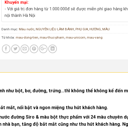
Khuyến mại:
- Với giá trị đơn hàng từ 1.000.000đ sẽ được miễn phí giao hàng k
nội thành Hà Nội
Danh mục:
Màu nước
,
NGUYÊN LIỆU LÀM BÁNH
,
PHỤ GIA, HƯƠNG, MÀU
Từ khóa:
mau-dong-tien
,
mau-thuc-pham
,
mau-unicorn
,
mau-vang
nh như bột, bơ, đường, trứng…thì không thể không kể đến 
 mắt, nổi bật và ngon miệng thu hút khách hàng.
ác nước đường Siro & màu bột thực phẩm với 24 màu chuyên d
nhà bạn, tăng độ bắt mắt cũng như thu hút khách hàng. Ngo