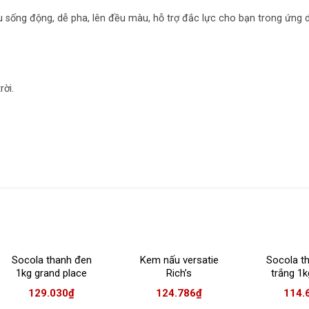
 sống động, dễ pha, lên đều màu, hỗ trợ đắc lực cho bạn trong ứng 
rời.
Socola thanh đen
Kem nấu versatie
Socola th
1kg grand place
Rich’s
trắng 1k
(D045)
place 
129.030
₫
124.786
₫
114.