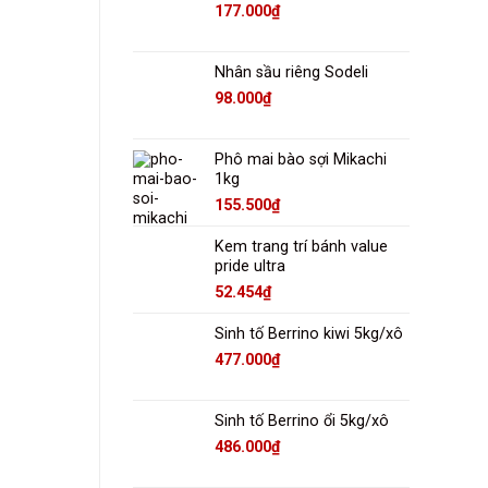
177.000
₫
Nhân sầu riêng Sodeli
98.000
₫
Phô mai bào sợi Mikachi
1kg
155.500
₫
Kem trang trí bánh value
pride ultra
52.454
₫
Sinh tố Berrino kiwi 5kg/xô
477.000
₫
Sinh tố Berrino ổi 5kg/xô
486.000
₫