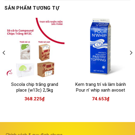
SẢN PHẨM TƯƠNG TỰ
Socola chip trắng grand
Kem trang trí và làm bánh
place (w13c) 2,5kg
Pour n’ whip xanh avoset
rich’s
368.225
₫
74.653
₫