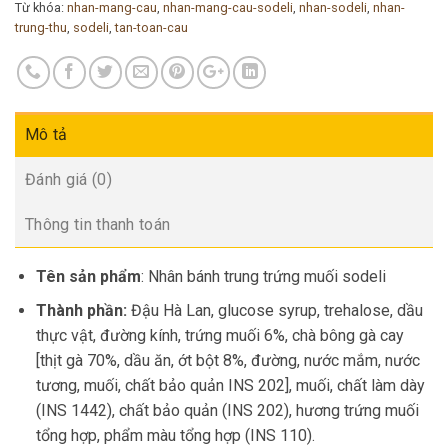
Từ khóa:
nhan-mang-cau
,
nhan-mang-cau-sodeli
,
nhan-sodeli
,
nhan-
trung-thu
,
sodeli
,
tan-toan-cau
Mô tả
Đánh giá (0)
Thông tin thanh toán
Tên sản phẩm
: Nhân bánh trung trứng muối sodeli
Thành phần:
Đậu Hà Lan, glucose syrup, trehalose, dầu
thực vật, đường kính, trứng muối 6%, chà bông gà cay
[thịt gà 70%, dầu ăn, ớt bột 8%, đường, nước mắm, nước
tương, muối, chất bảo quản INS 202], muối, chất làm dày
(INS 1442), chất bảo quản (INS 202), hương trứng muối
tổng hợp, phẩm màu tổng hợp (INS 110).