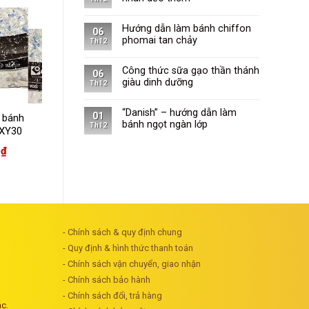
Hướng dẫn làm bánh chiffon
06
phomai tan chảy
Th12
Công thức sữa gạo thần thánh
06
giàu dinh dưỡng
Th12
“Danish” – hướng dẫn làm
01
 bánh
bánh ngọt ngàn lớp
Th12
(XY30
)
0
₫
- Chính sách & quy định chung
- Quy định & hình thức thanh toán
- Chính sách vận chuyển, giao nhận
- Chính sách bảo hành
- Chính sách đổi, trả hàng
ác.