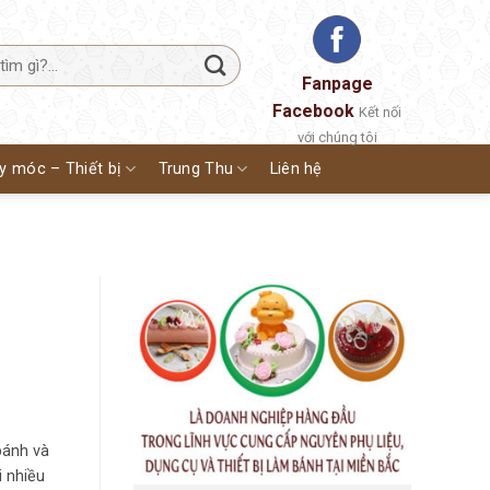
Fanpage
Facebook
Kết nối
với chúng tôi
y móc – Thiết bị
Trung Thu
Liên hệ
bánh và
i nhiều