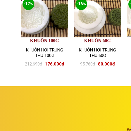
-17%
-16%
TRUNG
G
.000
₫
KHUÔN HƠI TRUNG
KHUÔN HƠI TRUNG
THU 100G
THU 60G
212.690
₫
176.000
₫
95.760
₫
80.000
₫
Ri