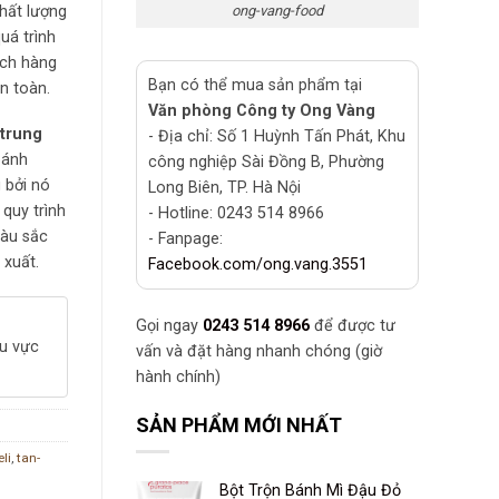
ong-vang-food
hất lượng
uá trình
ách hàng
Bạn có thể mua sản phẩm tại
n toàn.
Văn phòng Công ty Ong Vàng
trung
- Địa chỉ: Số 1 Huỳnh Tấn Phát, Khu
bánh
công nghiệp Sài Đồng B, Phường
g bởi nó
Long Biên, TP. Hà Nội
quy trình
- Hotline: 0243 514 8966
màu sắc
- Fanpage:
 xuất.
Facebook.com/ong.vang.3551
Gọi ngay
0243 514 8966
để được tư
hu vực
vấn và đặt hàng nhanh chóng (giờ
hành chính)
SẢN PHẨM MỚI NHẤT
li
,
tan-
Bột Trộn Bánh Mì Đậu Đỏ