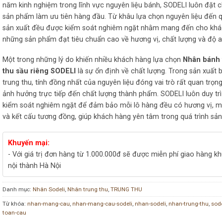
năm kinh nghiệm trong lĩnh vực nguyên liệu bánh, SODELI luôn đặt c
sản phẩm làm ưu tiên hàng đầu. Từ khâu lựa chọn nguyên liệu đến q
sản xuất đều được kiểm soát nghiêm ngặt nhằm mang đến cho kh
những sản phẩm đạt tiêu chuẩn cao về hương vị, chất lượng và độ a
Một trong những lý do khiến nhiều khách hàng lựa chọn
Nhân bánh 
thu sầu riêng SODELI
là sự ổn định về chất lượng. Trong sản xuất 
trung thu, tính đồng nhất của nguyên liệu đóng vai trò rất quan trọn
ảnh hưởng trực tiếp đến chất lượng thành phẩm. SODELI luôn duy trì 
kiểm soát nghiêm ngặt để đảm bảo mỗi lô hàng đều có hương vị, 
và kết cấu tương đồng, giúp khách hàng yên tâm trong quá trình sản
Khuyến mại:
- Với giá trị đơn hàng từ 1.000.000đ sẽ được miễn phí giao hàng k
nội thành Hà Nội
Danh mục:
Nhân Sodeli
,
Nhân trung thu
,
TRUNG THU
Từ khóa:
nhan-mang-cau
,
nhan-mang-cau-sodeli
,
nhan-sodeli
,
nhan-trung-thu
,
sode
toan-cau