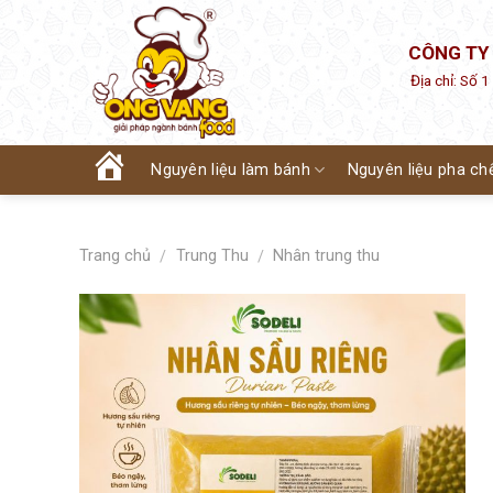
Skip
to
CÔNG TY
content
Địa chỉ: Số 
Nguyên liệu làm bánh
Nguyên liệu pha ch
Trang
chủ
Trang chủ
Trung Thu
Nhân trung thu
/
/