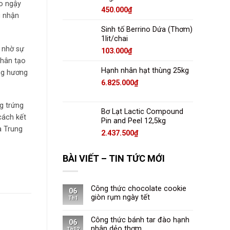
o ngậy
450.000
₫
g nhận
Sinh tố Berrino Dứa (Thơm)
1lit/chai
 nhờ sự
103.000
₫
nhân tạo
Hạnh nhân hạt thùng 25kg
ững hương
6.825.000
₫
g trứng
Bơ Lạt Lactic Compound
cách kết
Pin and Peel 12,5kg
a Trung
2.437.500
₫
BÀI VIẾT – TIN TỨC MỚI
Công thức chocolate cookie
06
giòn rụm ngày tết
Th1
Công thức bánh tar đào hạnh
06
nhân dẻo thơm
Th12