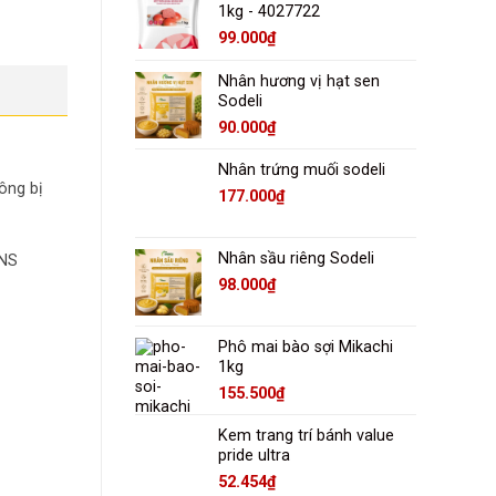
1kg - 4027722
99.000
₫
Nhân hương vị hạt sen
Sodeli
90.000
₫
Nhân trứng muối sodeli
ông bị
177.000
₫
Nhân sầu riêng Sodeli
INS
98.000
₫
Phô mai bào sợi Mikachi
1kg
155.500
₫
Kem trang trí bánh value
pride ultra
52.454
₫