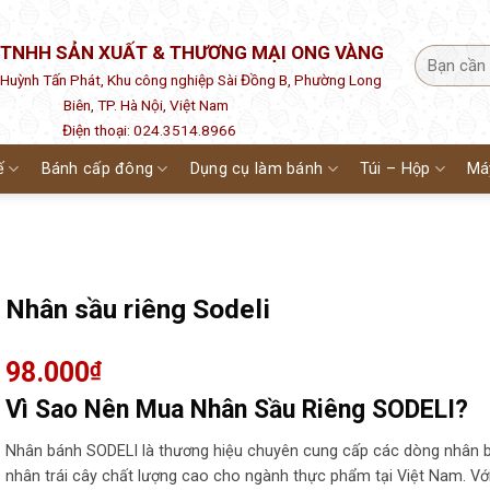
 TNHH SẢN XUẤT & THƯƠNG MẠI ONG VÀNG
1 Huỳnh Tấn Phát, Khu công nghiệp Sài Đồng B, Phường Long
Biên, TP. Hà Nội, Việt Nam
Điện thoại: 024.3514.8966
ế
Bánh cấp đông
Dụng cụ làm bánh
Túi – Hộp
Má
Nhân sầu riêng Sodeli
98.000
₫
Vì Sao Nên Mua Nhân Sầu Riêng SODELI?
Nhân bánh SODELI là thương hiệu chuyên cung cấp các dòng nhân 
nhân trái cây chất lượng cao cho ngành thực phẩm tại Việt Nam. Vớ