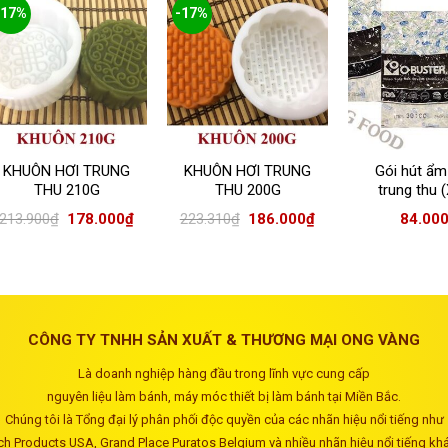
-17%
-17%
KHUÔN HƠI TRUNG
KHUÔN HƠI TRUNG
Gói hút ẩm
THU 210G
THU 200G
trung thu 
XYGEN
213.900
₫
178.000
₫
223.310
₫
186.000
₫
84.00
CÔNG TY TNHH SẢN XUẤT & THƯƠNG MẠI ONG VÀNG
Là doanh nghiệp hàng đầu trong lĩnh vực cung cấp
nguyên liệu làm bánh, máy móc thiết bị làm bánh tại Miền Bắc.
Chúng tôi là Tổng đại lý phân phối độc quyền của các nhãn hiệu nổi tiếng như
ch Products USA, Grand Place Puratos Belgium và nhiều nhãn hiệu nổi tiếng kh