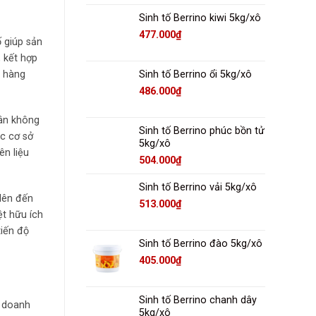
Sinh tố Berrino kiwi 5kg/xô
477.000
₫
ố giúp sản
 kết hợp
Sinh tố Berrino ổi 5kg/xô
h hàng
486.000
₫
hân không
Sinh tố Berrino phúc bồn tử
ác cơ sở
5kg/xô
ên liệu
504.000
₫
Sinh tố Berrino vải 5kg/xô
 lên đến
513.000
₫
ệt hữu ích
tiến độ
Sinh tố Berrino đào 5kg/xô
405.000
₫
Sinh tố Berrino chanh dây
p doanh
5kg/xô