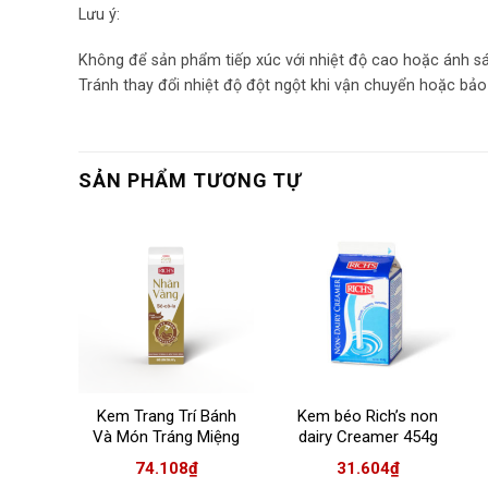
Lưu ý:
Không để sản phẩm tiếp xúc với nhiệt độ cao hoặc ánh sán
Tránh thay đổi nhiệt độ đột ngột khi vận chuyển hoặc bả
SẢN PHẨM TƯƠNG TỰ
Kem Trang Trí Bánh
Kem béo Rich’s non
Và Món Tráng Miệng
dairy Creamer 454g
Rich’s Nhãn Vàng Sô-
74.108
₫
31.604
₫
cô-la Hộp 907g