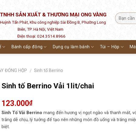
 TNHH SẢN XUẤT & THƯƠNG MẠI ONG VÀNG
1 Huỳnh Tấn Phát, Khu công nghiệp Sài Đồng B, Phường Long
Biên, TP. Hà Nội, Việt Nam
Điện thoại: 024.3514.8966
ế
Bánh cấp đông
Dụng cụ làm bánh
Túi – Hộp
Má
CÂY ĐÓNG HỘP
Sinh tố Berrino
/
Sinh tố Berrino Vải 1lit/chai
123.000
₫
Sinh Tố Vải Berrino
mang đến hương vị ngọt ngào và thanh mát, v
trắng dễ chịu, lý tưởng để tạo nên những món đồ uống và tráng mi
biệt.