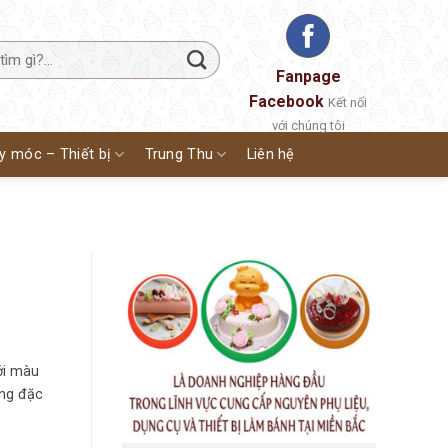
Fanpage
Facebook
Kết nối
với chúng tôi
y móc – Thiết bị
Trung Thu
Liên hệ
ới màu
ệng đặc