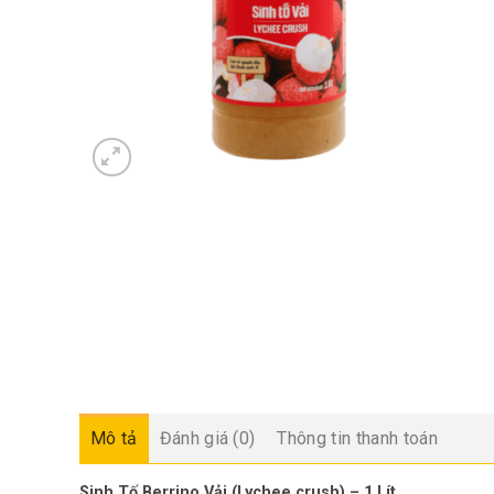
Mô tả
Đánh giá (0)
Thông tin thanh toán
Sinh Tố Berrino Vải (Lychee crush) – 1 Lít