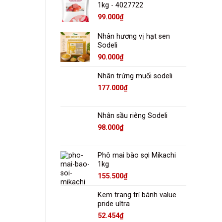
1kg - 4027722
99.000
₫
Nhân hương vị hạt sen
Sodeli
90.000
₫
Nhân trứng muối sodeli
177.000
₫
Nhân sầu riêng Sodeli
98.000
₫
Phô mai bào sợi Mikachi
1kg
155.500
₫
Kem trang trí bánh value
pride ultra
52.454
₫