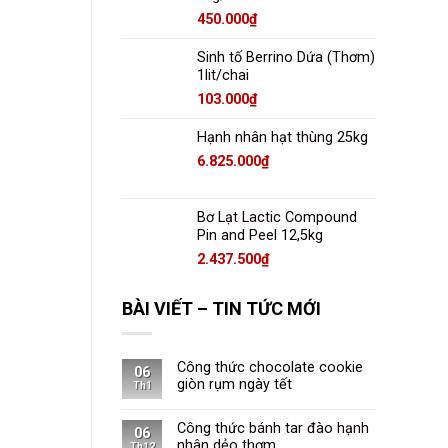
450.000
₫
Sinh tố Berrino Dứa (Thơm)
1lit/chai
103.000
₫
Hạnh nhân hạt thùng 25kg
6.825.000
₫
Bơ Lạt Lactic Compound
Pin and Peel 12,5kg
2.437.500
₫
BÀI VIẾT – TIN TỨC MỚI
Công thức chocolate cookie
06
giòn rụm ngày tết
Th1
Công thức bánh tar đào hạnh
06
nhân dẻo thơm
Th12