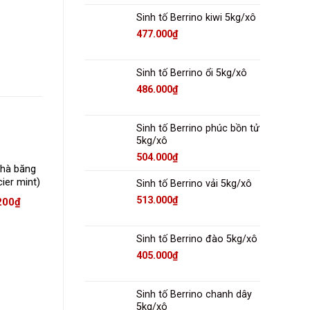
Sinh tố Berrino kiwi 5kg/xô
477.000
₫
Sinh tố Berrino ổi 5kg/xô
486.000
₫
Sinh tố Berrino phúc bồn tử
5kg/xô
504.000
₫
 hà băng
Sinh tố Berrino
Sinh tố Berrino Dâu
cier mint)
Chanh Dây 1lit/chai
tây 1lit/chai
Sinh tố Berrino vải 5kg/xô
 1Lit
513.000
₫
200
₫
108.000
₫
93.000
₫
Sinh tố Berrino đào 5kg/xô
405.000
₫
Sinh tố Berrino chanh dây
5kg/xô