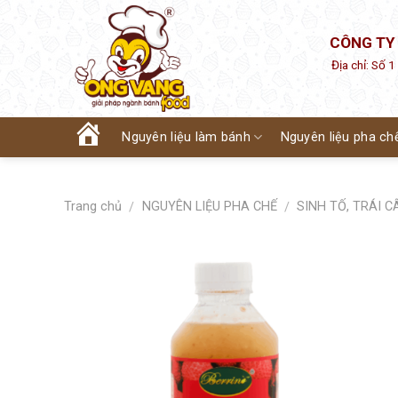
Skip
to
CÔNG TY
content
Địa chỉ: Số 
Nguyên liệu làm bánh
Nguyên liệu pha ch
Trang
chủ
Trang chủ
NGUYÊN LIỆU PHA CHẾ
SINH TỐ, TRÁI 
/
/