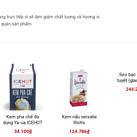
g trực tiếp vì sẽ làm giảm chất lượng và hương vị.
o quản sản phẩm.
Siro bạc
tuyết (gla
Icehot
244.
Kem pha chế đa
Kem nấu versatie
dụng Ya-ua ICEHOT
Rich’s
hộp 500gr
34.100
₫
124.786
₫